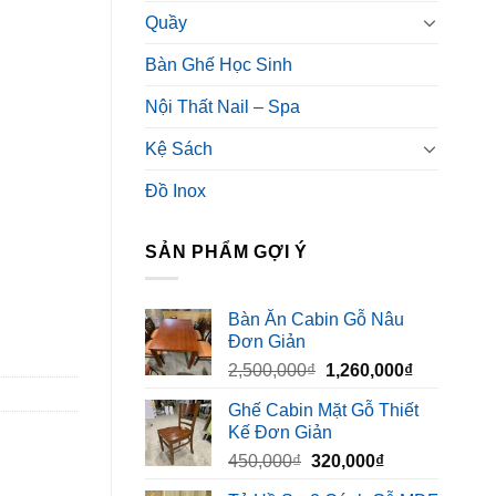
Quầy
Bàn Ghế Học Sinh
Nội Thất Nail – Spa
Kệ Sách
Đồ Inox
SẢN PHẨM GỢI Ý
Bàn Ăn Cabin Gỗ Nâu
Đơn Giản
Giá
Giá
2,500,000
₫
1,260,000
₫
gốc
hiện
Ghế Cabin Mặt Gỗ Thiết
là:
tại
Kế Đơn Giản
2,500,000₫.
là:
Giá
Giá
450,000
₫
320,000
₫
1,260,000₫
gốc
hiện