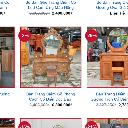
ểm Có
Bộ Bàn Ghế Trang Điểm Có
Bộ Bàn Trang Đi
anh
Led Cảm Ứng Màu Hồng
Gương Oval Giá
Giá
Giá
Giá
00
₫
3,000,000
₫
2,400,000
₫
Liên Hệ
hiện
gốc
hiện
tại
là:
tại
00₫.
là:
3,000,000₫.
là:
2,400,000₫.
2,400,000₫.
-2%
-29%
Vuông
Bàn Trang Điểm Gỗ Phong
Bàn Trang Điểm 
Cách Cổ Điển Độc Đáo
Gương Tròn Cổ Điển
Giá
Giá
Giá
6,405,000
₫
6,300,000
₫
3,827,250
₫
2,73
gốc
hiện
gốc
là:
tại
là:
6,405,000₫.
là:
3,82
6,300,000₫.
-16%
-21%