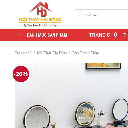
Skip
to
Tìm
content
kiếm:
DANH MỤC SẢN PHẨM
TRANG CHỦ
T
Trang chủ
/
Nội Thất Gia Đình
/
Bàn Trang Điểm
-20%