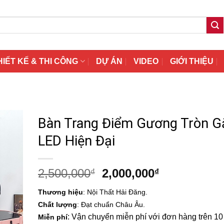
HIẾT KẾ & THI CÔNG
DỰ ÁN
VIDEO
GIỚI THIỆU
Bàn Trang Điểm Gương Tròn G
LED Hiện Đại
Giá
Giá
2,500,000
2,000,000
₫
₫
gốc
hiện
Thương hiệu
: Nội Thất Hải Đăng.
là:
tại
Chất lượng
: Đạt chuẩn Châu Âu.
2,500,000₫.
là:
: Vận chuyển miễn phí với đơn hàng trên 10 t
Miễn phí
2,000,000₫.