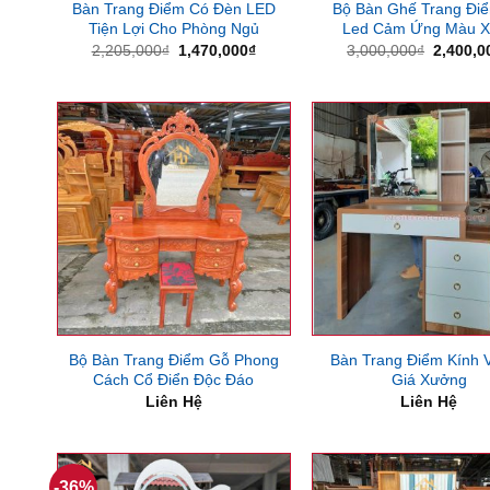
Bàn Trang Điểm Có Đèn LED
Bộ Bàn Ghế Trang Đi
Tiện Lợi Cho Phòng Ngủ
Led Cảm Ứng Màu X
Giá
Giá
Giá
2,205,000
₫
1,470,000
₫
3,000,000
₫
2,400,0
gốc
hiện
gốc
là:
tại
là:
2,205,000₫.
là:
3,000,0
1,470,000₫.
Bộ Bàn Trang Điểm Gỗ Phong
Bàn Trang Điểm Kính 
Cách Cổ Điển Độc Đáo
Giá Xưởng
Liên Hệ
Liên Hệ
-36%