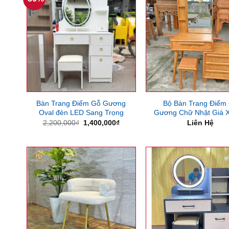
Bàn Trang Điểm Gỗ Gương
Bộ Bàn Trang Điểm
Oval đèn LED Sang Trọng
Gương Chữ Nhật Giá 
Giá
Giá
2,200,000
₫
1,400,000
₫
Liên Hệ
gốc
hiện
là:
tại
2,200,000₫.
là:
1,400,000₫.