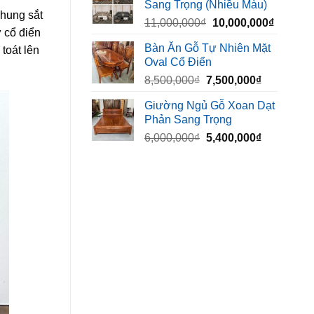
Sang Trọng (Nhiều Màu)
10,000,000₫.
là:
khung sắt
Giá
Giá
11,000,000
₫
10,000,000
₫
8,500,00
 cổ điển
gốc
hiện
Bàn Ăn Gỗ Tự Nhiên Mặt
toát lên
là:
tại
Oval Cổ Điển
11,000,000₫.
là:
Giá
Giá
8,500,000
₫
7,500,000
₫
10,000,
gốc
hiện
Giường Ngủ Gỗ Xoan Dạt
là:
tại
Phản Sang Trọng
8,500,000₫.
là:
Giá
Giá
6,000,000
₫
5,400,000
₫
7,500,000₫
gốc
hiện
là:
tại
6,000,000₫.
là:
5,400,000₫