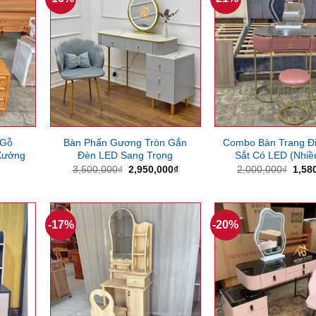
 Gỗ
Bàn Phấn Gương Tròn Gắn
Combo Bàn Trang Đ
Xưởng
Đèn LED Sang Trọng
Sắt Có LED (Nhiề
Giá
Giá
Giá
3,500,000
₫
2,950,000
₫
2,000,000
₫
1,58
gốc
hiện
gốc
là:
tại
là:
3,500,000₫.
là:
2,00
2,950,000₫.
-17%
-20%