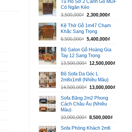
Tủ Hồ Sơ 2 Cánh Gỗ MDF
là:
tại
Có Ngăn Kéo
450,000₫.
là:
Giá
Giá
3,500,000
₫
2,300,000
₫
320,000₫.
gốc
hiện
Kệ Thờ Gỗ 1m47 Chạm
là:
tại
Khắc Sang Trọng
3,500,000₫.
là:
Giá
Giá
6,500,000
₫
5,400,000
₫
2,300,000₫
gốc
hiện
Bộ Salon Gỗ Hoàng Gia
là:
tại
Tay 12 Sang Trọng
6,500,000₫.
là:
Giá
Giá
13,500,000
₫
12,500,000
₫
5,400,000₫
gốc
hiện
Bộ Sofa Da Góc L
là:
tại
2m8x1m8 (Nhiều Màu)
13,500,000₫.
là:
Giá
Giá
14,500,000
₫
13,000,000
₫
12,500,
gốc
hiện
Sofa Băng 2m2 Phong
là:
tại
Cách Châu Âu (Nhiều
14,500,000₫.
là:
Màu)
13,000,
Giá
Giá
10,000,000
₫
8,500,000
₫
gốc
hiện
Sofa Phòng Khách 2m6
là:
tại