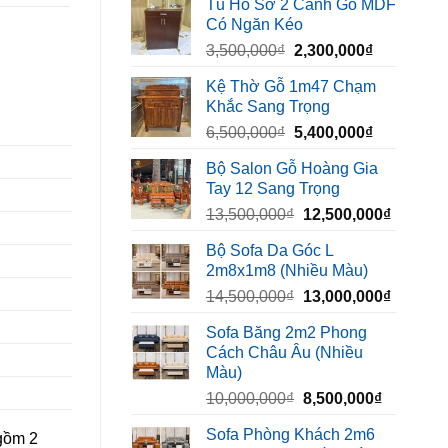
Tủ Hồ Sơ 2 Cánh Gỗ MDF
là:
tại
Có Ngăn Kéo
450,000₫.
là:
Giá
Giá
3,500,000
₫
2,300,000
₫
320,000₫.
gốc
hiện
Kệ Thờ Gỗ 1m47 Chạm
là:
tại
Khắc Sang Trọng
3,500,000₫.
là:
Giá
Giá
6,500,000
₫
5,400,000
₫
2,300,000₫
gốc
hiện
Bộ Salon Gỗ Hoàng Gia
là:
tại
Tay 12 Sang Trọng
6,500,000₫.
là:
Giá
Giá
13,500,000
₫
12,500,000
₫
5,400,000₫
gốc
hiện
Bộ Sofa Da Góc L
là:
tại
2m8x1m8 (Nhiều Màu)
13,500,000₫.
là:
Giá
Giá
14,500,000
₫
13,000,000
₫
12,500,
gốc
hiện
Sofa Băng 2m2 Phong
là:
tại
Cách Châu Âu (Nhiều
14,500,000₫.
là:
Màu)
13,000,
Giá
Giá
10,000,000
₫
8,500,000
₫
gốc
hiện
Sofa Phòng Khách 2m6
 gồm 2
là:
tại