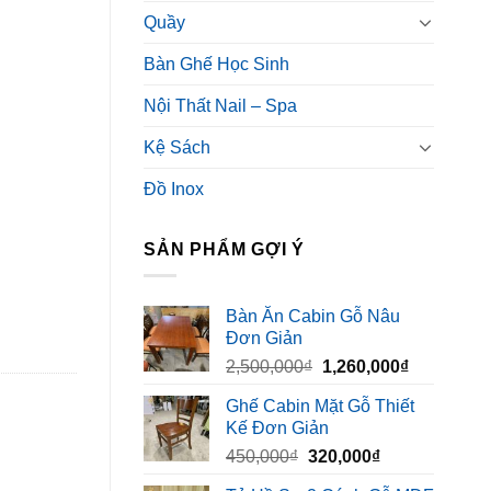
Quầy
Bàn Ghế Học Sinh
Nội Thất Nail – Spa
Kệ Sách
Đồ Inox
SẢN PHẨM GỢI Ý
Bàn Ăn Cabin Gỗ Nâu
Đơn Giản
Giá
Giá
2,500,000
₫
1,260,000
₫
gốc
hiện
Ghế Cabin Mặt Gỗ Thiết
là:
tại
Kế Đơn Giản
2,500,000₫.
là:
Giá
Giá
450,000
₫
320,000
₫
1,260,000₫
gốc
hiện