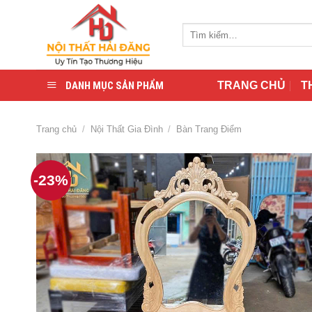
Skip
to
Tìm
content
kiếm:
DANH MỤC SẢN PHẨM
TRANG CHỦ
T
Trang chủ
/
Nội Thất Gia Đình
/
Bàn Trang Điểm
-23%