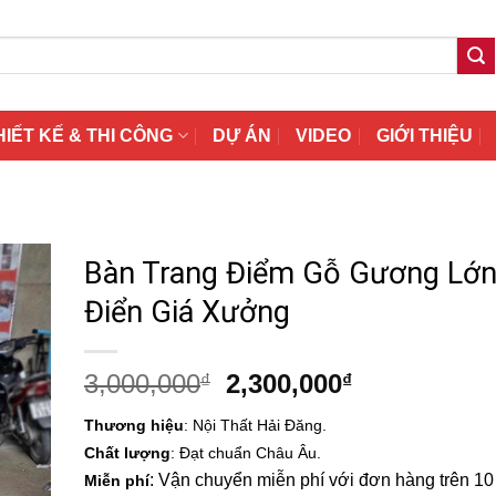
HIẾT KẾ & THI CÔNG
DỰ ÁN
VIDEO
GIỚI THIỆU
Bàn Trang Điểm Gỗ Gương Lớ
Điển Giá Xưởng
Giá
Giá
3,000,000
2,300,000
₫
₫
gốc
hiện
Thương hiệu
: Nội Thất Hải Đăng.
là:
tại
Chất lượng
: Đạt chuẩn Châu Âu.
3,000,000₫.
là:
: Vận chuyển miễn phí với đơn hàng trên 10 t
Miễn phí
2,300,000₫.