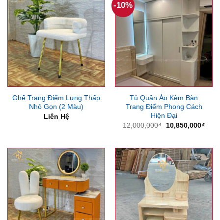
-10%
Ghế Trang Điểm Lưng Thấp
Tủ Quần Áo Kèm Bàn
Nhỏ Gọn (2 Màu)
Trang Điểm Phong Cách
Hiện Đại
Liên Hệ
Giá
Giá
12,000,000
₫
10,850,000
₫
gốc
hiện
là:
tại
12,000,000₫.
là:
10,8