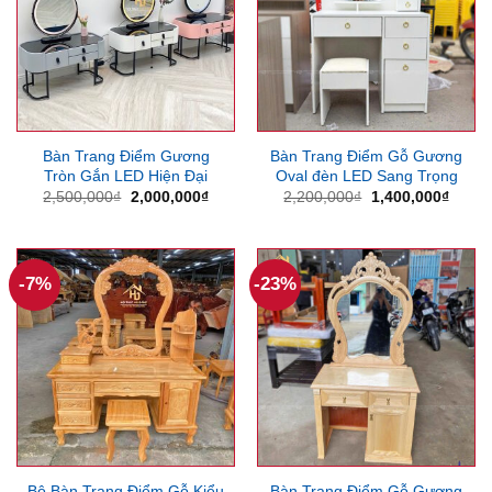
Bàn Trang Điểm Gương
Bàn Trang Điểm Gỗ Gương
Tròn Gắn LED Hiện Đại
Oval đèn LED Sang Trọng
Giá
Giá
Giá
Giá
2,500,000
₫
2,000,000
₫
2,200,000
₫
1,400,000
₫
gốc
hiện
gốc
hiện
là:
tại
là:
tại
2,500,000₫.
là:
2,200,000₫.
là:
2,000,000₫.
1,400
-7%
-23%
Bộ Bàn Trang Điểm Gỗ Kiểu
Bàn Trang Điểm Gỗ Gương