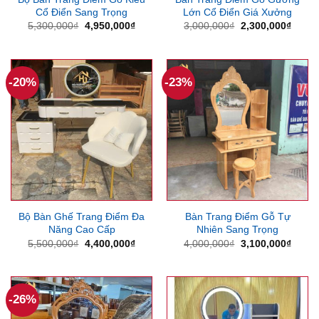
Cổ Điển Sang Trọng
Lớn Cổ Điển Giá Xưởng
Giá
Giá
Giá
Giá
5,300,000
₫
4,950,000
₫
3,000,000
₫
2,300,000
₫
gốc
hiện
gốc
hiện
là:
tại
là:
tại
5,300,000₫.
là:
3,000,000₫.
là:
4,950,000₫.
2,300
-20%
-23%
Bộ Bàn Ghế Trang Điểm Đa
Bàn Trang Điểm Gỗ Tự
Năng Cao Cấp
Nhiên Sang Trọng
Giá
Giá
Giá
Giá
5,500,000
₫
4,400,000
₫
4,000,000
₫
3,100,000
₫
gốc
hiện
gốc
hiện
là:
tại
là:
tại
5,500,000₫.
là:
4,000,000₫.
là:
4,400,000₫.
3,100
-26%