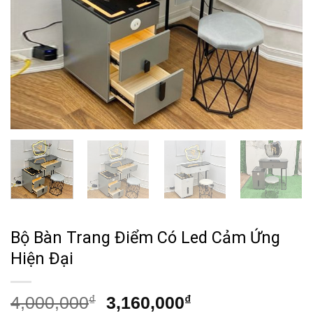
Bộ Bàn Trang Điểm Có Led Cảm Ứng
Hiện Đại
Giá
Giá
4,000,000
₫
3,160,000
₫