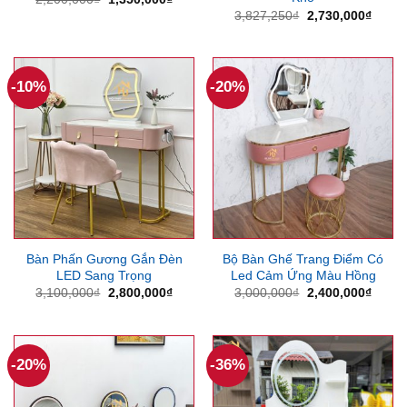
gốc
hiện
Giá
Giá
3,827,250
₫
2,730,000
₫
là:
tại
gốc
hiện
2,200,000₫.
là:
là:
tại
1,350,000₫.
3,827,250₫.
là:
2,730
-10%
-20%
Bàn Phấn Gương Gắn Đèn
Bộ Bàn Ghế Trang Điểm Có
LED Sang Trọng
Led Cảm Ứng Màu Hồng
Giá
Giá
Giá
Giá
3,100,000
₫
2,800,000
₫
3,000,000
₫
2,400,000
₫
gốc
hiện
gốc
hiện
là:
tại
là:
tại
3,100,000₫.
là:
3,000,000₫.
là:
2,800,000₫.
2,400
-20%
-36%