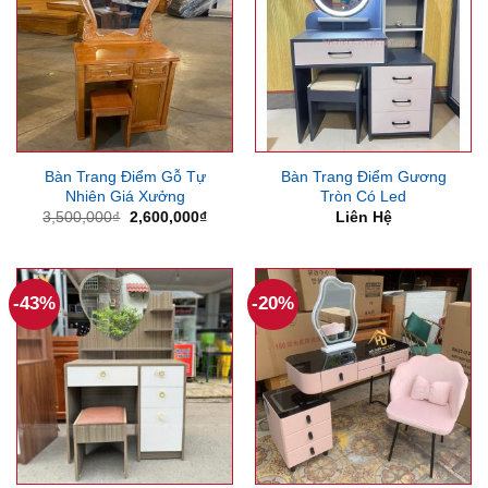
Bàn Trang Điểm Gỗ Tự
Bàn Trang Điểm Gương
Nhiên Giá Xưởng
Tròn Có Led
Giá
Giá
3,500,000
₫
2,600,000
₫
Liên Hệ
gốc
hiện
là:
tại
3,500,000₫.
là:
2,600,000₫.
-43%
-20%