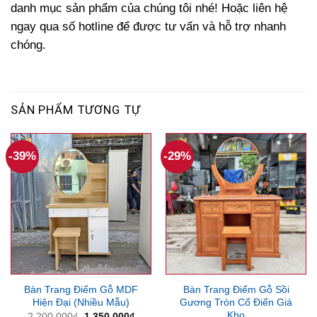
danh mục sản phẩm của chúng tôi nhé! Hoặc liên hệ
ngay qua số hotline để được tư vấn và hỗ trợ nhanh
chóng.
SẢN PHẨM TƯƠNG TỰ
-39%
-29%
Bàn Trang Điểm Gỗ MDF
Bàn Trang Điểm Gỗ Sồi
Hiện Đại (Nhiều Mẫu)
Gương Tròn Cổ Điển Giá
Kho
Giá
Giá
2,200,000
₫
1,350,000
₫