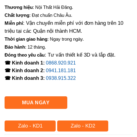
gốc
hiện
Thương hiệu
: Nội Thất Hải Đăng.
là:
tại
Chất lượng
: Đạt chuẩn Châu Âu.
4,000,000₫.
là:
: Vận chuyển miễn phí với đơn hàng trên 10
Miễn phí
3,160,000₫.
triệu tại các Quận nội thành HCM.
Thời gian giao hàng
: Ngay trong ngày.
Bảo hành
: 12 tháng.
: Tư vấn thiết kế 3D và lắp đặt.
Đóng theo yêu cầu
☎ Kinh doanh 1:
0868.920.921
☎ Kinh doanh 2:
0941.181.181
☎ Kinh doanh 3:
0938.915.322
MUA NGAY
Zalo - KD1
Zalo - KD2