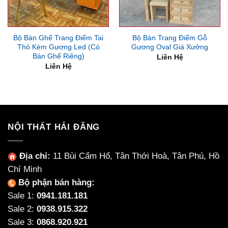
Bộ Bàn Ghế Trang Điểm Tai
Bộ Bàn Trang Điểm Gỗ
Thỏ Kèm Gương Led (Có
Gương Oval Giá Xưởng
Bán Ghế Riêng)
Liên Hệ
Liên Hệ
NỘI THẤT HẢI ĐĂNG
Địa chỉ:
11 Bùi Cẩm Hổ, Tân Thới Hoà, Tân Phú, Hồ
Chí Minh
Bộ phận bán hàng:
Sale 1:
0941.181.181
Sale 2:
0938.915.322
Sale 3:
0868.920.921