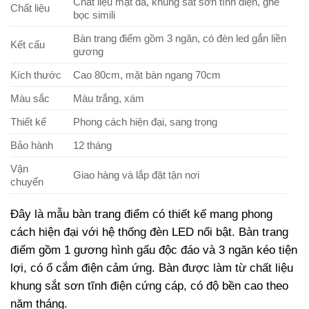
Chất liệu mặt đá, khung sắt sơn tĩnh điện, ghế
Chất liệu
bọc simili
Bàn trang điểm gồm 3 ngăn, có đèn led gắn liền
Kết cấu
gương
Kích thước
Cao 80cm, mặt bàn ngang 70cm
Màu sắc
Màu trắng, xám
Thiết kế
Phong cách hiện đại, sang trọng
Bảo hành
12 tháng
Vận
Giao hàng và lắp đặt tận nơi
chuyển
Đây là mẫu bàn trang điểm có thiết kế mang phong
cách hiện đại với hệ thống đèn LED nổi bật. Bàn trang
điểm gồm 1 gương hình gấu độc đáo và 3 ngăn kéo tiện
lợi, có ổ cắm điện cảm ứng. Bàn được làm từ chất liệu
khung sắt sơn tĩnh điện cứng cáp, có độ bền cao theo
năm tháng.