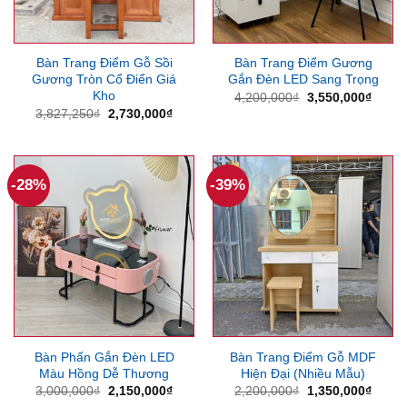
Bàn Trang Điểm Gỗ Sồi
Bàn Trang Điểm Gương
Gương Tròn Cổ Điển Giá
Gắn Đèn LED Sang Trọng
Kho
Giá
Giá
4,200,000
₫
3,550,000
₫
gốc
hiện
Giá
Giá
3,827,250
₫
2,730,000
₫
là:
tại
gốc
hiện
4,200,000₫.
là:
là:
tại
3,550
3,827,250₫.
là:
2,730,000₫.
-28%
-39%
Bàn Phấn Gắn Đèn LED
Bàn Trang Điểm Gỗ MDF
Màu Hồng Dễ Thương
Hiện Đại (Nhiều Mẫu)
Giá
Giá
Giá
Giá
3,000,000
₫
2,150,000
₫
2,200,000
₫
1,350,000
₫
gốc
hiện
gốc
hiện