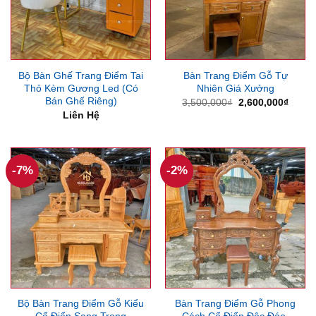
Bộ Bàn Ghế Trang Điểm Tai
Bàn Trang Điểm Gỗ Tự
Thỏ Kèm Gương Led (Có
Nhiên Giá Xưởng
Bán Ghế Riêng)
Giá
Giá
3,500,000
₫
2,600,000
₫
gốc
hiện
Liên Hệ
là:
tại
3,500,000₫.
là:
2,600
-7%
-2%
Bộ Bàn Trang Điểm Gỗ Kiểu
Bàn Trang Điểm Gỗ Phong