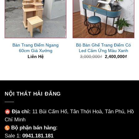
Bàn Trang Điểm Ngang
Bộ Bàn Ghế Trang Điểm Có
60cm Giá Xưởng
Led Cảm Ứng Màu Xanh
Giá
Giá
Liên Hệ
3,000,000
₫
2,400,000
₫
gốc
hiện
là:
tại
3,000,000₫.
là:
2,400
NỘI THẤT HẢI ĐĂNG
Địa chỉ:
11 Bùi Cẩm Hổ, Tân Thới Hoà, Tân Phú, Hồ
Chí Minh
Bộ phận bán hàng:
Sale 1:
0941.181.181