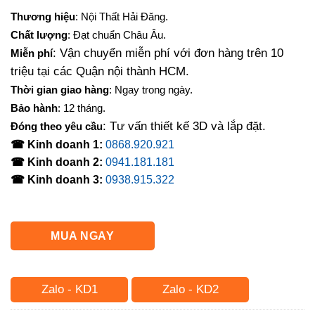
gốc
hiện
Thương hiệu
: Nội Thất Hải Đăng.
là:
tại
Chất lượng
: Đạt chuẩn Châu Âu.
3,500,000₫.
là:
: Vận chuyển miễn phí với đơn hàng trên 10
Miễn phí
2,950,000₫.
triệu tại các Quận nội thành HCM.
Thời gian giao hàng
: Ngay trong ngày.
Bảo hành
: 12 tháng.
: Tư vấn thiết kế 3D và lắp đặt.
Đóng theo yêu cầu
☎ Kinh doanh 1:
0868.920.921
☎ Kinh doanh 2:
0941.181.181
☎ Kinh doanh 3:
0938.915.322
MUA NGAY
Zalo - KD1
Zalo - KD2