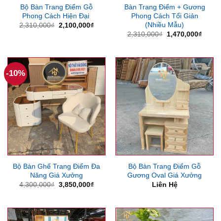
Bộ Bàn Trang Điểm Gỗ
Bàn Trang Điểm + Gương
Phong Cách Hiện Đại
Phong Cách Tối Giản
(Nhiều Mẫu)
Giá
Giá
2,310,000
₫
2,100,000
₫
gốc
hiện
Giá
Giá
2,310,000
₫
1,470,000
₫
là:
tại
gốc
hiện
2,310,000₫.
là:
là:
tại
2,100,000₫.
2,310,000₫.
là:
1,470
-10%
Bộ Bàn Ghế Trang Điểm Đa
Bộ Bàn Trang Điểm Gỗ
Năng Giá Xưởng
Gương Oval Giá Xưởng
Giá
Giá
4,300,000
₫
3,850,000
₫
Liên Hệ
gốc
hiện
là:
tại
4,300,000₫.
là:
3,850,000₫.