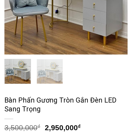
Bàn Phấn Gương Tròn Gắn Đèn LED
Sang Trọng
Giá
Giá
3,500,000
₫
2,950,000
₫