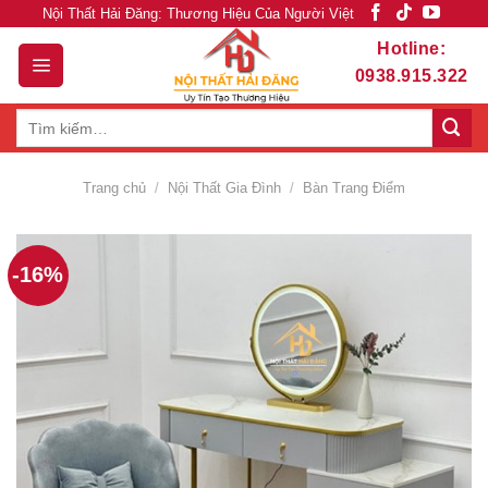
Skip
Nội Thất Hải Đăng: Thương Hiệu Của Người Việt
to
Hotline:
content
0938.915.322
Tìm
kiếm:
Trang chủ
/
Nội Thất Gia Đình
/
Bàn Trang Điểm
-16%