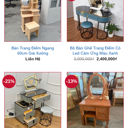
Bàn Trang Điểm Ngang
Bộ Bàn Ghế Trang Điểm Có
60cm Giá Xưởng
Led Cảm Ứng Màu Xanh
Giá
Giá
Liên Hệ
3,000,000
₫
2,400,000
₫
gốc
hiện
là:
tại
3,000,000₫.
là:
2,400
-21%
-13%