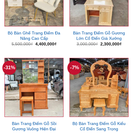
Bộ Bàn Ghế Trang Điểm Đa
Bàn Trang Điểm Gỗ Gương
Năng Cao Cấp
Lớn Cổ Điển Giá Xưởng
Giá
Giá
Giá
Giá
5,500,000
₫
4,400,000
₫
3,000,000
₫
2,300,000
₫
gốc
hiện
gốc
hiện
là:
tại
là:
tại
5,500,000₫.
là:
3,000,000₫.
là:
4,400,000₫.
2,300
-31%
-7%
Bàn Trang Điểm Gỗ Sồi
Bộ Bàn Trang Điểm Gỗ Kiểu
Gương Vuông Hiện Đại
Cổ Điển Sang Trọng