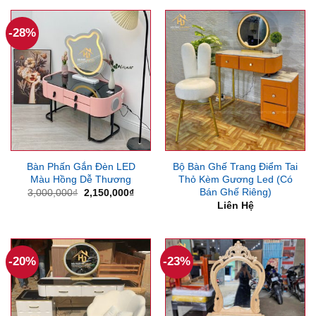
-28%
Bàn Phấn Gắn Đèn LED
Bộ Bàn Ghế Trang Điểm Tai
Màu Hồng Dễ Thương
Thỏ Kèm Gương Led (Có
Bán Ghế Riêng)
Giá
Giá
3,000,000
₫
2,150,000
₫
gốc
hiện
Liên Hệ
là:
tại
3,000,000₫.
là:
2,150,000₫.
-20%
-23%