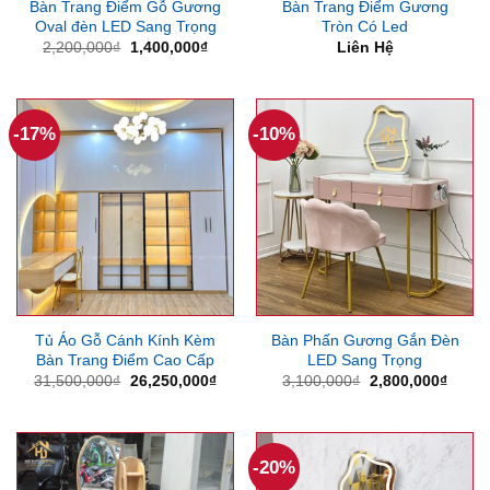
Bàn Trang Điểm Gỗ Gương
Bàn Trang Điểm Gương
Oval đèn LED Sang Trọng
Tròn Có Led
Giá
Giá
2,200,000
₫
1,400,000
₫
Liên Hệ
gốc
hiện
là:
tại
2,200,000₫.
là:
1,400,000₫.
-17%
-10%
Tủ Áo Gỗ Cánh Kính Kèm
Bàn Phấn Gương Gắn Đèn
Bàn Trang Điểm Cao Cấp
LED Sang Trọng
Giá
Giá
Giá
Giá
31,500,000
₫
26,250,000
₫
3,100,000
₫
2,800,000
₫
gốc
hiện
gốc
hiện
là:
tại
là:
tại
31,500,000₫.
là:
3,100,000₫.
là:
26,250,000₫.
2,800
-20%