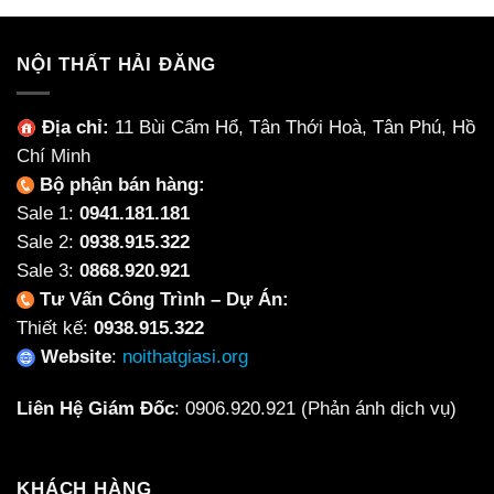
NỘI THẤT HẢI ĐĂNG
Địa chỉ:
11 Bùi Cẩm Hổ, Tân Thới Hoà, Tân Phú, Hồ
Chí Minh
Bộ phận bán hàng:
Sale 1:
0941.181.181
Sale 2:
0938.915.322
Sale 3:
0868.920.921
Tư Vấn Công Trình – Dự Án:
Thiết kế:
0938.915.322
Website
:
noithatgiasi.org
Liên Hệ Giám Đốc
:
0906.920.921
(Phản ánh dịch vụ)
KHÁCH HÀNG