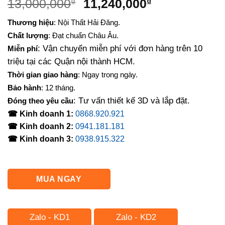
Giá
Giá
13,000,000
₫
11,240,000
₫
gốc
hiện
Thương hiệu
: Nội Thất Hải Đăng.
là:
tại
Chất lượng
: Đạt chuẩn Châu Âu.
13,000,000₫.
là:
: Vận chuyển miễn phí với đơn hàng trên 10
Miễn phí
11,240,000₫.
triệu tại các Quận nội thành HCM.
Thời gian giao hàng
: Ngay trong ngày.
Bảo hành
: 12 tháng.
: Tư vấn thiết kế 3D và lắp đặt.
Đóng theo yêu cầu
☎ Kinh doanh 1:
0868.920.921
☎ Kinh doanh 2:
0941.181.181
☎ Kinh doanh 3:
0938.915.322
MUA NGAY
Zalo - KD1
Zalo - KD2