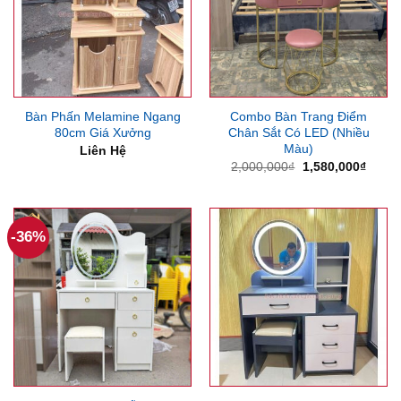
Bàn Phấn Melamine Ngang
Combo Bàn Trang Điểm
80cm Giá Xưởng
Chân Sắt Có LED (Nhiều
Màu)
Liên Hệ
Giá
Giá
2,000,000
₫
1,580,000
₫
gốc
hiện
là:
tại
2,000,000₫.
là:
1,580
-36%