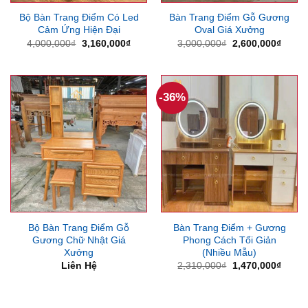
Bộ Bàn Trang Điểm Có Led
Bàn Trang Điểm Gỗ Gương
Cảm Ứng Hiện Đại
Oval Giá Xưởng
Giá
Giá
Giá
Giá
4,000,000
₫
3,160,000
₫
3,000,000
₫
2,600,000
₫
gốc
hiện
gốc
hiện
là:
tại
là:
tại
4,000,000₫.
là:
3,000,000₫.
là:
3,160,000₫.
2,600
-36%
Bộ Bàn Trang Điểm Gỗ
Bàn Trang Điểm + Gương
Gương Chữ Nhật Giá
Phong Cách Tối Giản
Xưởng
(Nhiều Mẫu)
Giá
Giá
Liên Hệ
2,310,000
₫
1,470,000
₫
gốc
hiện
là:
tại
2,310,000₫.
là:
1,470