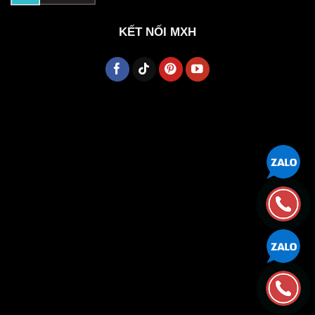
KẾT NỐI MXH