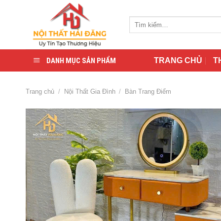
Skip
to
Tìm
content
kiếm:
DANH MỤC SẢN PHẨM
TRANG CHỦ
T
Trang chủ
/
Nội Thất Gia Đình
/
Bàn Trang Điểm