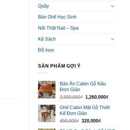
Quầy
Bàn Ghế Học Sinh
Nội Thất Nail – Spa
Kệ Sách
Đồ Inox
SẢN PHẨM GỢI Ý
Bàn Ăn Cabin Gỗ Nâu
Đơn Giản
Giá
Giá
2,500,000
₫
1,260,000
₫
gốc
hiện
Ghế Cabin Mặt Gỗ Thiết
là:
tại
Kế Đơn Giản
2,500,000₫.
là:
Giá
Giá
450,000
₫
320,000
₫
1,260,000₫
gốc
hiện