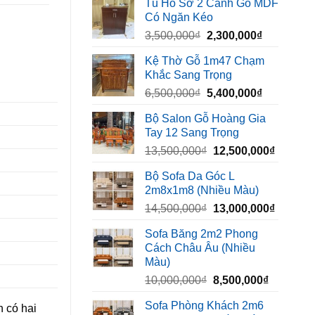
Tủ Hồ Sơ 2 Cánh Gỗ MDF
là:
tại
Có Ngăn Kéo
450,000₫.
là:
Giá
Giá
3,500,000
₫
2,300,000
₫
320,000₫.
gốc
hiện
Kệ Thờ Gỗ 1m47 Chạm
là:
tại
Khắc Sang Trọng
3,500,000₫.
là:
Giá
Giá
6,500,000
₫
5,400,000
₫
2,300,000₫
gốc
hiện
Bộ Salon Gỗ Hoàng Gia
là:
tại
Tay 12 Sang Trọng
6,500,000₫.
là:
Giá
Giá
13,500,000
₫
12,500,000
₫
5,400,000₫
gốc
hiện
Bộ Sofa Da Góc L
là:
tại
2m8x1m8 (Nhiều Màu)
13,500,000₫.
là:
Giá
Giá
14,500,000
₫
13,000,000
₫
12,500,
gốc
hiện
Sofa Băng 2m2 Phong
là:
tại
Cách Châu Âu (Nhiều
14,500,000₫.
là:
Màu)
13,000,
Giá
Giá
10,000,000
₫
8,500,000
₫
gốc
hiện
Sofa Phòng Khách 2m6
n có hai
là:
tại