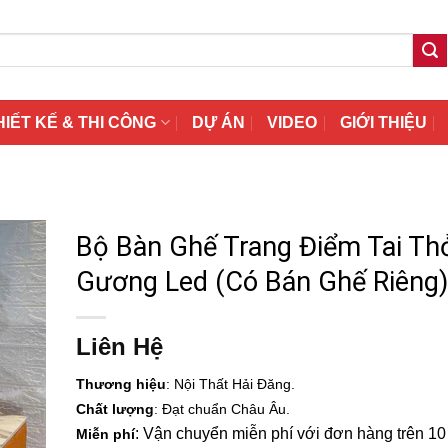
HIẾT KẾ & THI CÔNG
DỰ ÁN
VIDEO
GIỚI THIỆU
Bộ Bàn Ghế Trang Điểm Tai T
Gương Led (Có Bán Ghế Riêng)
Liên Hệ
Thương hiệu
: Nội Thất Hải Đăng.
Chất lượng
: Đạt chuẩn Châu Âu.
: Vận chuyển miễn phí với đơn hàng trên 10 t
Miễn phí