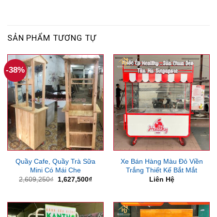
SẢN PHẨM TƯƠNG TỰ
-38%
Quầy Cafe, Quầy Trà Sữa
Xe Bán Hàng Màu Đỏ Viền
Mini Có Mái Che
Trắng Thiết Kế Bắt Mắt
Giá
Giá
2,609,250
₫
1,627,500
₫
Liên Hệ
gốc
hiện
là:
tại
2,609,250₫.
là:
1,627,500₫.