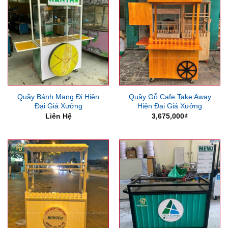
Quầy Bánh Mang Đi Hiện
Quầy Gỗ Cafe Take Away
Đại Giá Xưởng
Hiện Đại Giá Xưởng
Liên Hệ
3,675,000
₫