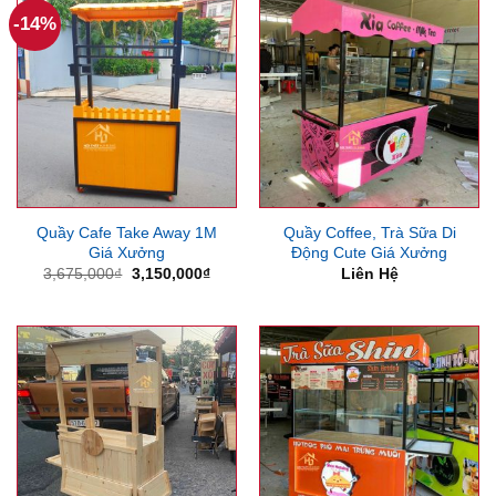
-14%
Quầy Cafe Take Away 1M
Quầy Coffee, Trà Sữa Di
Giá Xưởng
Động Cute Giá Xưởng
Giá
Giá
3,675,000
₫
3,150,000
₫
Liên Hệ
gốc
hiện
là:
tại
3,675,000₫.
là:
3,150,000₫.