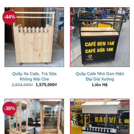
-44%
Quầy Xe Cafe, Trà Sữa
Quầy Cafe Nhỏ Gọn Hiện
Không Mái Che
Đại Giá Xưởng
Giá
Giá
2,824,500
₫
1,575,000
₫
Liên Hệ
gốc
hiện
là:
tại
2,824,500₫.
là:
1,575,000₫.
-38%