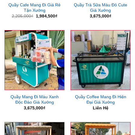
Quầy Cafe Mang Đi Giá Rẻ
Quầy Trà Sữa Màu Đỏ Cute
Tận Xưởng
Giá Xưởng
Giá
Giá
2,205,000
₫
1,984,500
₫
3,675,000
₫
gốc
hiện
là:
tại
2,205,000₫.
là:
1,984,500₫.
Quầy Mang Đi Màu Xanh
Quầy Coffee Mang Đi Hiện
Độc Đáo Giá Xưởng
Đại Giá Xưởng
3,675,000
₫
Liên Hệ