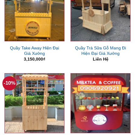
Quầy Take Away Hiện Đại
Quầy Trà Sữa Gỗ Mang Đi
Giá Xưởng
Hiện Đại Giá Xưởng
3,150,000
₫
Liên Hệ
-10%