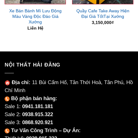
Xe Bán Bánh Mì Lưu Động
Quầy Cafe Take Away Hiện
Màu Vàng Độc Đáo Giá
Đại Giá TốtTại Xưởng
Xưởng
3,150,000
₫
Liên Hệ
NỘI THẤT HẢI ĐĂNG
Địa chỉ:
11 Bùi Cẩm Hổ, Tân Thới Hoà, Tân Phú, Hồ
Chí Minh
Bộ phận bán hàng:
Sale 1:
0941.181.181
Sale 2:
0938.915.322
Sale 3:
0868.920.921
Tư Vấn Công Trình – Dự Án: