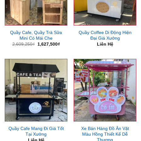
Quầy Cafe, Quầy Trà Sữa
Quầy Coffee Di Động Hiện
Mini Có Mái Che
Đại Giá Xưởng
Giá
Giá
2,609,250
₫
1,627,500
₫
Liên Hệ
gốc
hiện
là:
tại
2,609,250₫.
là:
1,627,500₫.
Quầy Cafe Mang Đi Giá Tốt
Xe Bán Hàng Đồ Ăn Vặt
Tại Xưởng
Màu Hồng Thiết Kế Dễ
Thương
Liên Hệ