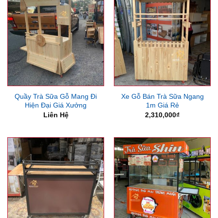
Quầy Trà Sữa Gỗ Mang Đi
Xe Gỗ Bán Trà Sữa Ngang
Hiện Đại Giá Xưởng
1m Giá Rẻ
Liên Hệ
2,310,000
₫