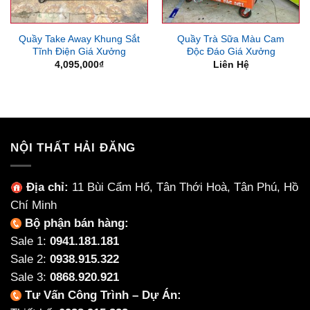
Quầy Take Away Khung Sắt
Quầy Trà Sữa Màu Cam
Tĩnh Điện Giá Xưởng
Độc Đáo Giá Xưởng
4,095,000
₫
Liên Hệ
NỘI THẤT HẢI ĐĂNG
Địa chỉ:
11 Bùi Cẩm Hổ, Tân Thới Hoà, Tân Phú, Hồ
Chí Minh
Bộ phận bán hàng:
Sale 1:
0941.181.181
Sale 2:
0938.915.322
Sale 3:
0868.920.921
Tư Vấn Công Trình – Dự Án: