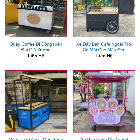
Quầy Coffee Di Động Hiện
Xe Đẩy Bán Cafe Ngoài Trời
Đại Giá Xưởng
Có Mái Che Màu Đen
Liên Hệ
Liên Hệ
Quầy Take Away Màu Xanh
Xe Bán Hàng Đồ Ăn Vặt