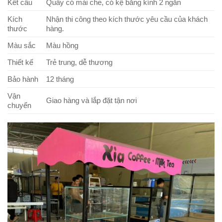
Kết cấu
Quầy có mái che, có kệ bằng kính 2 ngăn
Kích
Nhận thi công theo kích thước yêu cầu của khách
thước
hàng.
Màu sắc
Màu hồng
Thiết kế
Trẻ trung, dễ thương
Bảo hành
12 tháng
Vận
Giao hàng và lắp đặt tận nơi
chuyển