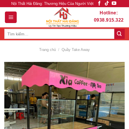
Skip
Nội Thất Hải Đăng: Thương Hiệu Của Người Việt
to
Hotline:
content
0938.915.322
Tìm
kiếm:
Trang chủ
/
Quầy Take Away