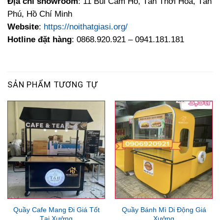
Địa chỉ showroom
: 11 Bùi Cẩm Hổ, Tân Thới Hoà, Tân
Phú, Hồ Chí Minh
Website
:
https://noithatgiasi.org/
Hotline đặt hàng
: 0868.920.921 – 0941.181.181
SẢN PHẨM TƯƠNG TỰ
Quầy Cafe Mang Đi Giá Tốt
Quầy Bánh Mì Di Động Giá
Tại Xưởng
Xưởng