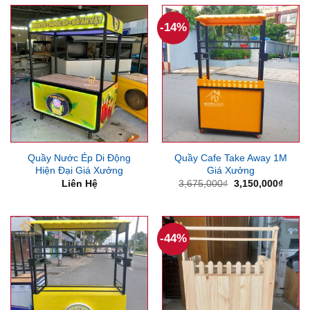
-14%
Quầy Nước Ép Di Động
Quầy Cafe Take Away 1M
Hiện Đại Giá Xưởng
Giá Xưởng
Giá
Giá
Liên Hệ
3,675,000
₫
3,150,000
₫
gốc
hiện
là:
tại
3,675,000₫.
là:
3,150
-44%