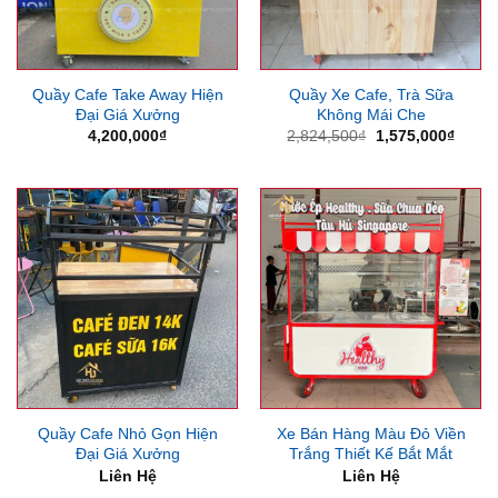
Quầy Cafe Take Away Hiện
Quầy Xe Cafe, Trà Sữa
Đại Giá Xưởng
Không Mái Che
Giá
Giá
4,200,000
₫
2,824,500
₫
1,575,000
₫
gốc
hiện
là:
tại
2,824,500₫.
là:
1,575
Quầy Cafe Nhỏ Gọn Hiện
Xe Bán Hàng Màu Đỏ Viền
Đại Giá Xưởng
Trắng Thiết Kế Bắt Mắt
Liên Hệ
Liên Hệ