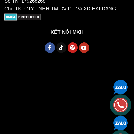
Số TK: 179268268
Chủ TK: CTY TNHH TM DV DT VA XD HAI DANG
KẾT NỐI MXH