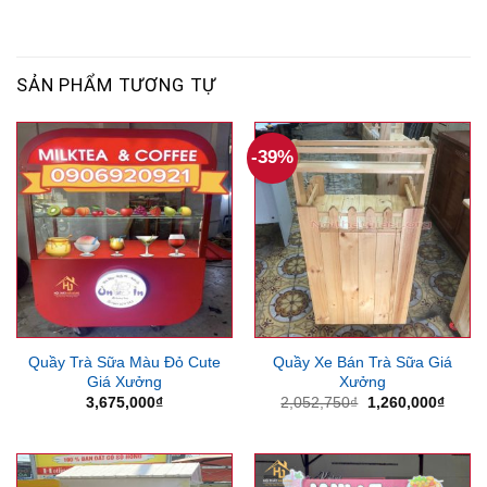
SẢN PHẨM TƯƠNG TỰ
-39%
Quầy Trà Sữa Màu Đỏ Cute
Quầy Xe Bán Trà Sữa Giá
Giá Xưởng
Xưởng
Giá
Giá
3,675,000
₫
2,052,750
₫
1,260,000
₫
gốc
hiện
là:
tại
2,052,750₫.
là:
1,260