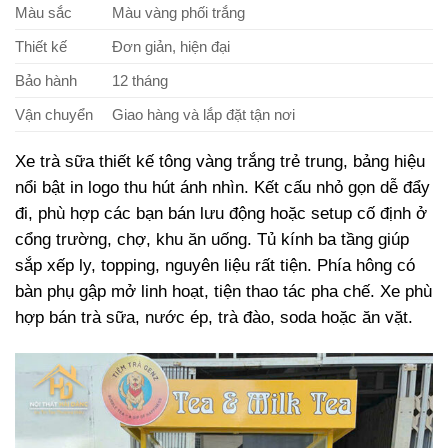
Màu sắc
Màu vàng phối trắng
Thiết kế
Đơn giản, hiện đại
Bảo hành
12 tháng
Vận chuyển
Giao hàng và lắp đặt tận nơi
Xe trà sữa thiết kế tông vàng trắng trẻ trung, bảng hiệu
nổi bật in logo thu hút ánh nhìn. Kết cấu nhỏ gọn dễ đẩy
đi, phù hợp các bạn bán lưu động hoặc setup cố định ở
cổng trường, chợ, khu ăn uống. Tủ kính ba tầng giúp
sắp xếp ly, topping, nguyên liệu rất tiện. Phía hông có
bàn phụ gập mở linh hoạt, tiện thao tác pha chế. Xe phù
hợp bán trà sữa, nước ép, trà đào, soda hoặc ăn vặt.