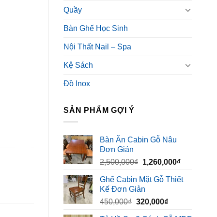
Quầy
Bàn Ghế Học Sinh
Nội Thất Nail – Spa
Kệ Sách
Đồ Inox
SẢN PHẨM GỢI Ý
Bàn Ăn Cabin Gỗ Nâu
Đơn Giản
Giá
Giá
2,500,000
₫
1,260,000
₫
gốc
hiện
Ghế Cabin Mặt Gỗ Thiết
là:
tại
Kế Đơn Giản
2,500,000₫.
là:
Giá
Giá
450,000
₫
320,000
₫
1,260,000₫
gốc
hiện