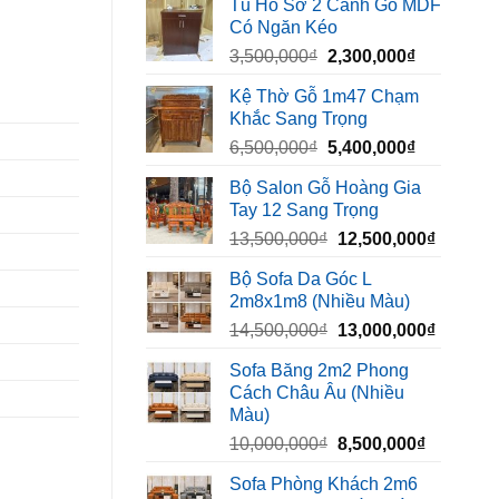
Tủ Hồ Sơ 2 Cánh Gỗ MDF
là:
tại
Có Ngăn Kéo
450,000₫.
là:
Giá
Giá
3,500,000
₫
2,300,000
₫
320,000₫.
gốc
hiện
Kệ Thờ Gỗ 1m47 Chạm
là:
tại
Khắc Sang Trọng
3,500,000₫.
là:
Giá
Giá
6,500,000
₫
5,400,000
₫
2,300,000₫
gốc
hiện
Bộ Salon Gỗ Hoàng Gia
là:
tại
Tay 12 Sang Trọng
6,500,000₫.
là:
Giá
Giá
13,500,000
₫
12,500,000
₫
5,400,000₫
gốc
hiện
Bộ Sofa Da Góc L
là:
tại
2m8x1m8 (Nhiều Màu)
13,500,000₫.
là:
Giá
Giá
14,500,000
₫
13,000,000
₫
12,500,
gốc
hiện
Sofa Băng 2m2 Phong
là:
tại
Cách Châu Âu (Nhiều
14,500,000₫.
là:
Màu)
13,000,
Giá
Giá
10,000,000
₫
8,500,000
₫
gốc
hiện
Sofa Phòng Khách 2m6
là:
tại