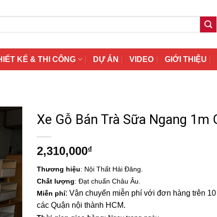
HIẾT KẾ & THI CÔNG
DỰ ÁN
VIDEO
GIỚI THIỆU
Xe Gỗ Bán Trà Sữa Ngang 1m 
2,310,000
₫
Thương hiệu
: Nội Thất Hải Đăng.
Chất lượng
: Đạt chuẩn Châu Âu.
: Vận chuyển miễn phí với đơn hàng trên 10 t
Miễn phí
các Quận nội thành HCM.