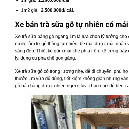
1m giá:
2.200.000đ/cái
1m2 giá:
2.500.000đ/ cái
.
Xe bán trà sữa gỗ tự nhiên có mái 
Xe trà sữa bằng gỗ ngang 1m là lựa chọn lý tưởng ch
được làm từ gỗ thông tự nhiên, bề mặt được mài nhẵn 
sáng đẹp. Thiết kế gồm mái che phía trên, kệ trưng bà
ly, dụng cụ pha chế gọn gàng.
Xe trà sữa gỗ có trọng lượng nhẹ, dễ di chuyển, phù hợ
thước 1m vừa đủ dùng, tiết kiệm không gian nhưng vẫn 
gỗ bán hàng được nhiều người lựa chọn nhờ độ bền cao