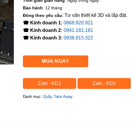
Thời gian giao hàng
: Ngay trong ngày.
Bảo hành
: 12 tháng.
: Tư vấn thiết kế 3D và lắp đặt.
Đóng theo yêu cầu
☎ Kinh doanh 1:
0868.920.921
☎ Kinh doanh 2:
0941.181.181
☎ Kinh doanh 3:
0938.915.322
MUA NGAY
Zalo - KD1
Zalo - KD2
Danh mục:
Quầy Take Away