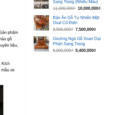
Sang Trọng (Nhiều Màu)
10,000,000₫.
là:
Giá
Giá
11,000,000
₫
10,000,000
₫
8,500,00
gốc
hiện
Bàn Ăn Gỗ Tự Nhiên Mặt
là:
tại
Oval Cổ Điển
11,000,000₫.
là:
Giá
Giá
8,500,000
₫
7,500,000
₫
10,000,
. Sản phẩm
gốc
hiện
Giường Ngủ Gỗ Xoan Dạt
 màu gỗ
là:
tại
Phản Sang Trọng
8,500,000₫.
là:
uyên liệu,
Giá
Giá
6,000,000
₫
5,400,000
₫
7,500,000₫
gốc
hiện
là:
tại
. Kích
6,000,000₫.
là:
à mẫu xe
5,400,000₫