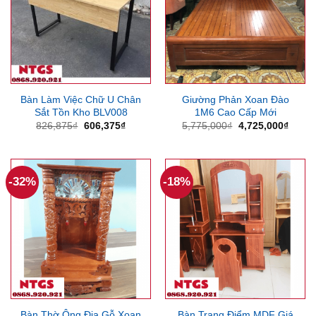
Bàn Làm Việc Chữ U Chân
Giường Phản Xoan Đào
Sắt Tồn Kho BLV008
1M6 Cao Cấp Mới
Giá
Giá
Giá
Giá
826,875
₫
606,375
₫
5,775,000
₫
4,725,000
₫
gốc
hiện
gốc
hiện
là:
tại
là:
tại
826,875₫.
là:
5,775,000₫.
là:
606,375₫.
4,725
-32%
-18%
Bàn Thờ Ông Địa Gỗ Xoan
Bàn Trang Điểm MDF Giá