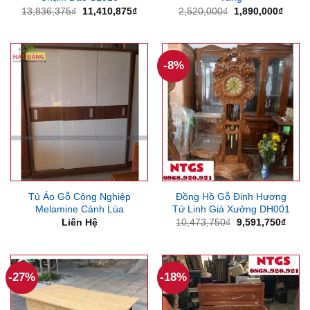
Giá
Giá
Giá
Giá
13,836,375
₫
11,410,875
₫
2,520,000
₫
1,890,000
₫
gốc
hiện
gốc
hiện
là:
tại
là:
tại
13,836,375₫.
là:
2,520,000₫.
là:
11,410,875₫.
1,890
-8%
Tủ Áo Gỗ Công Nghiệp
Đồng Hồ Gỗ Đinh Hương
Melamine Cánh Lùa
Tứ Linh Giá Xưởng DH001
Giá
Giá
Liên Hệ
10,473,750
₫
9,591,750
₫
gốc
hiện
là:
tại
10,473,750₫.
là:
9,591
-27%
-18%