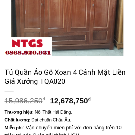
Tủ Quần Áo Gỗ Xoan 4 Cánh Mặt Liền
Giá Xưởng TQA020
Giá
Giá
15,986,250
₫
12,678,750
₫
gốc
hiện
Thương hiệu
: Nội Thất Hải Đăng.
là:
tại
Chất lượng
: Đạt chuẩn Châu Âu.
15,986,250₫.
là:
: Vận chuyển miễn phí với đơn hàng trên 10
Miễn phí
12,678,750₫.