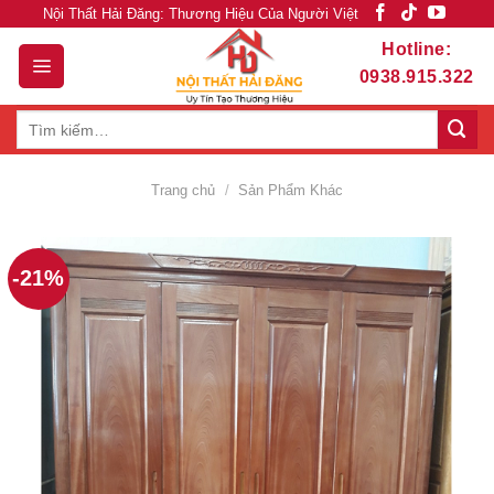
Skip
Nội Thất Hải Đăng: Thương Hiệu Của Người Việt
to
Hotline:
content
0938.915.322
Tìm
kiếm:
Trang chủ
/
Sản Phẩm Khác
-21%