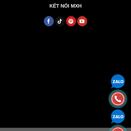
KẾT NỐI MXH