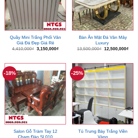
Quầy Mini Trắng Phối Vân
Bàn Ăn Mặt Đá Vân Mây
Giả Đá Đẹp Giá Rẻ
Luxury
Giá
Giá
Giá
Giá
4,410,000
₫
3,150,000
₫
13,500,000
₫
12,500,000
₫
gốc
hiện
gốc
hiện
là:
tại
là:
tại
4,410,000₫.
là:
13,500,000₫.
là:
3,150,000₫.
12,5
-18%
-25%
Salon Gỗ Tràm Tay 12
Tủ Trưng Bày Trắng Viền
Chạm Đào SL010
Vàng