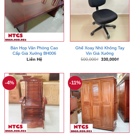
Bàn Họp Văn Phòng Cao
Ghế Xoay Nhỏ Không Tay
Cấp Giá Xưởng BH006
Vịn Giá Xưởng
Giá
Giá
Liên Hệ
500,000
₫
330,000
₫
gốc
hiện
là:
tại
500,000₫.
là:
330,000
-4%
-11%