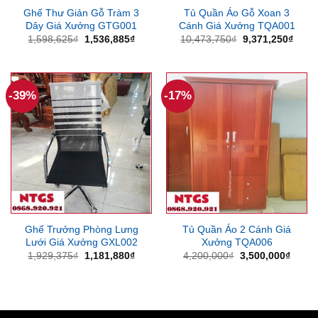
Ghế Thư Giản Gỗ Tràm 3
Tủ Quần Áo Gỗ Xoan 3
Dây Giá Xưởng GTG001
Cánh Giá Xưởng TQA001
Giá
Giá
Giá
Giá
1,598,625
₫
1,536,885
₫
10,473,750
₫
9,371,250
₫
gốc
hiện
gốc
hiện
là:
tại
là:
tại
1,598,625₫.
là:
10,473,750₫.
là:
1,536,885₫.
9,371
-39%
-17%
Ghế Trưởng Phòng Lưng
Tủ Quần Áo 2 Cánh Giá
Lưới Giá Xưởng GXL002
Xưởng TQA006
Giá
Giá
Giá
Giá
1,929,375
₫
1,181,880
₫
4,200,000
₫
3,500,000
₫
gốc
hiện
gốc
hiện
là:
tại
là:
tại
1,929,375₫.
là:
4,200,000₫.
là:
1,181,880₫.
3,500