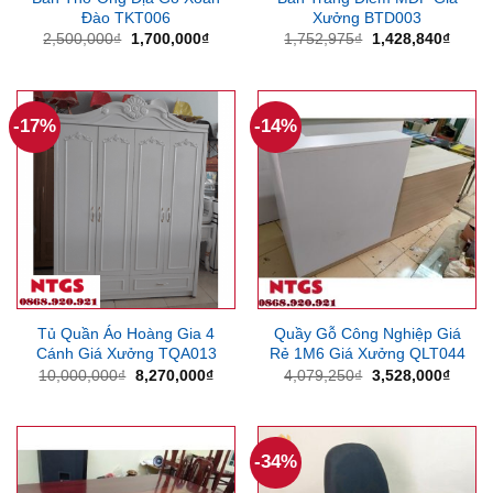
Đào TKT006
Xưởng BTD003
Giá
Giá
Giá
Giá
2,500,000
₫
1,700,000
₫
1,752,975
₫
1,428,840
₫
gốc
hiện
gốc
hiện
là:
tại
là:
tại
2,500,000₫.
là:
1,752,975₫.
là:
1,700,000₫.
1,428
-17%
-14%
Tủ Quần Áo Hoàng Gia 4
Quầy Gỗ Công Nghiệp Giá
Cánh Giá Xưởng TQA013
Rẻ 1M6 Giá Xưởng QLT044
Giá
Giá
Giá
Giá
10,000,000
₫
8,270,000
₫
4,079,250
₫
3,528,000
₫
gốc
hiện
gốc
hiện
là:
tại
là:
tại
10,000,000₫.
là:
4,079,250₫.
là:
8,270,000₫.
3,528
-34%