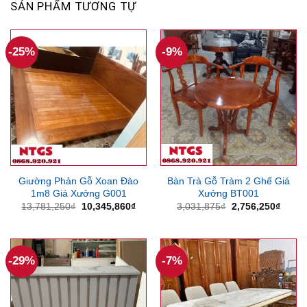
SẢN PHẨM TƯƠNG TỰ
-25%
-9%
Giường Phản Gỗ Xoan Đào
Bàn Trà Gỗ Tràm 2 Ghế Giá
1m8 Giá Xưởng G001
Xưởng BT001
Giá
Giá
Giá
Giá
13,781,250
₫
10,345,860
₫
3,031,875
₫
2,756,250
₫
gốc
hiện
gốc
hiện
là:
tại
là:
tại
13,781,250₫.
là:
3,031,875₫.
là:
10,345,860₫.
2,756
-29%
-7%