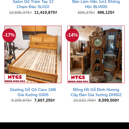
Salon Gỗ Tràm Tay 12
Bàn Làm Việc 1m1 Không
Chạm Đào SL010
Hộc BLV005
Giá
Giá
Giá
Giá
13,836,375
₫
11,410,875
₫
606,375
₫
496,125
₫
gốc
hiện
gốc
hiện
là:
tại
là:
tại
13,836,375₫.
là:
606,375₫.
là:
11,410,875₫.
496,125
-17%
-14%
Giường Gỗ Gõ Caro 1M6
Đồng Hồ Gỗ Đinh Hương
Giá Xưởng G005
Cây Đàn Giá Xưởng DH002
Giá
Giá
Giá
Giá
9,205,875
₫
7,607,250
₫
10,032,750
₫
8,599,500
₫
gốc
hiện
gốc
hiện
là:
tại
là:
tại
9,205,875₫.
là:
10,032,750₫.
là:
7,607,250₫.
8,599