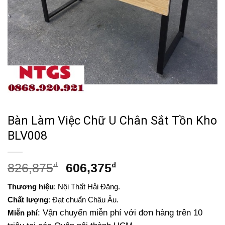
Bàn Làm Việc Chữ U Chân Sắt Tồn Kho
BLV008
Giá
Giá
826,875
₫
606,375
₫
gốc
hiện
Thương hiệu
: Nội Thất Hải Đăng.
là:
tại
Chất lượng
: Đạt chuẩn Châu Âu.
826,875₫.
là:
: Vận chuyển miễn phí với đơn hàng trên 10
Miễn phí
606,375₫.