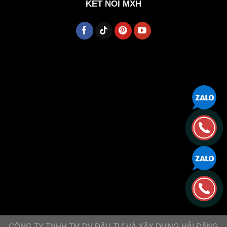
KẾT NỐI MXH
CÔNG TY TNHH TM DV ĐẦU TƯ VÀ XÂY DỰNG HẢI ĐĂNG