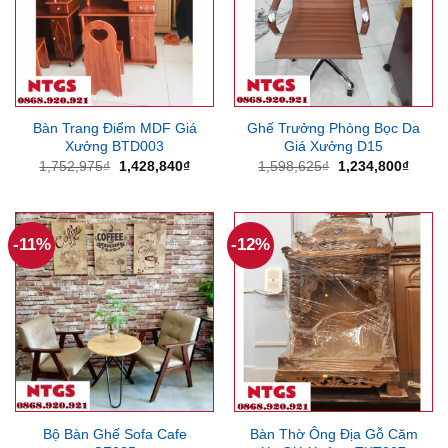
Bàn Trang Điểm MDF Giá
Ghế Trưởng Phòng Bọc Da
Xưởng BTD003
Giá Xưởng D15
Giá
Giá
Giá
Giá
1,752,975
₫
1,428,840
₫
1,598,625
₫
1,234,800
₫
gốc
hiện
gốc
hiện
là:
tại
là:
tại
1,752,975₫.
là:
1,598,625₫.
là:
1,428,840₫.
1,234
-11%
-12%
Bộ Bàn Ghế Sofa Cafe
Bàn Thờ Ông Địa Gỗ Căm