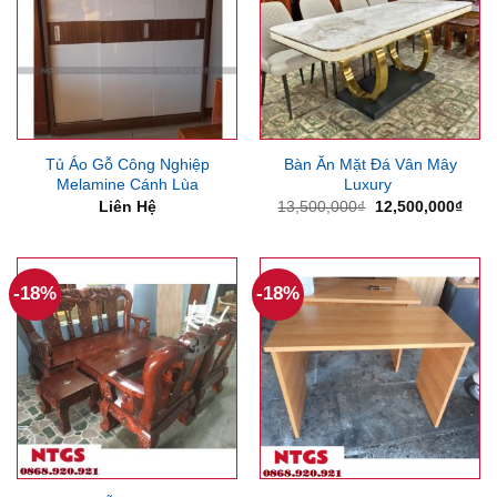
Tủ Áo Gỗ Công Nghiệp
Bàn Ăn Mặt Đá Vân Mây
Melamine Cánh Lùa
Luxury
Giá
Giá
Liên Hệ
13,500,000
₫
12,500,000
₫
gốc
hiện
là:
tại
13,500,000₫.
là:
12,5
-18%
-18%