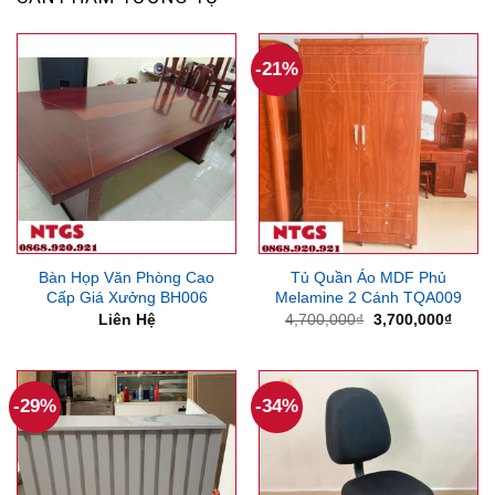
-21%
Bàn Họp Văn Phòng Cao
Tủ Quần Áo MDF Phủ
Cấp Giá Xưởng BH006
Melamine 2 Cánh TQA009
Giá
Giá
Liên Hệ
4,700,000
₫
3,700,000
₫
gốc
hiện
là:
tại
4,700,000₫.
là:
3,700
-29%
-34%