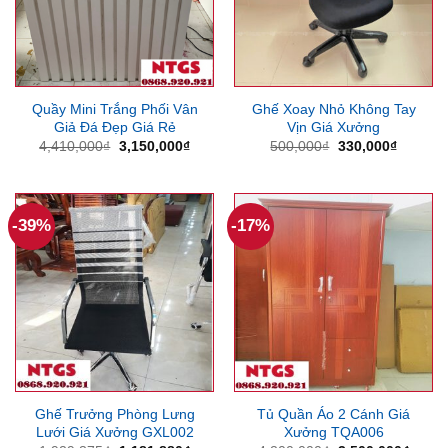
Quầy Mini Trắng Phối Vân
Ghế Xoay Nhỏ Không Tay
Giả Đá Đẹp Giá Rẻ
Vịn Giá Xưởng
Giá
Giá
Giá
Giá
4,410,000
₫
3,150,000
₫
500,000
₫
330,000
₫
gốc
hiện
gốc
hiện
là:
tại
là:
tại
4,410,000₫.
là:
500,000₫.
là:
3,150,000₫.
330,000
-39%
-17%
Ghế Trưởng Phòng Lưng
Tủ Quần Áo 2 Cánh Giá
Lưới Giá Xưởng GXL002
Xưởng TQA006