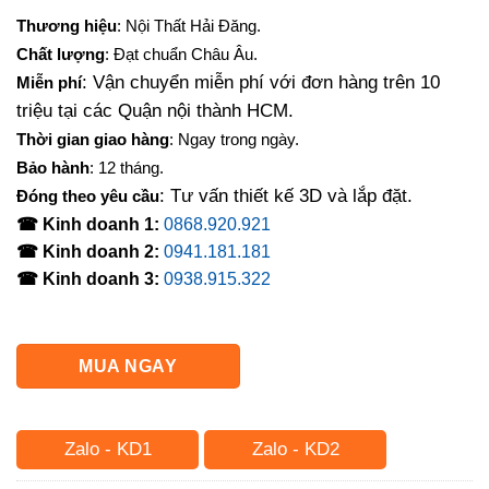
gốc
hiện
Thương hiệu
: Nội Thất Hải Đăng.
là:
tại
Chất lượng
: Đạt chuẩn Châu Âu.
10,000,000₫.
là:
: Vận chuyển miễn phí với đơn hàng trên 10
Miễn phí
8,270,000₫.
triệu tại các Quận nội thành HCM.
Thời gian giao hàng
: Ngay trong ngày.
Bảo hành
: 12 tháng.
: Tư vấn thiết kế 3D và lắp đặt.
Đóng theo yêu cầu
☎ Kinh doanh 1:
0868.920.921
☎ Kinh doanh 2:
0941.181.181
☎ Kinh doanh 3:
0938.915.322
MUA NGAY
Zalo - KD1
Zalo - KD2