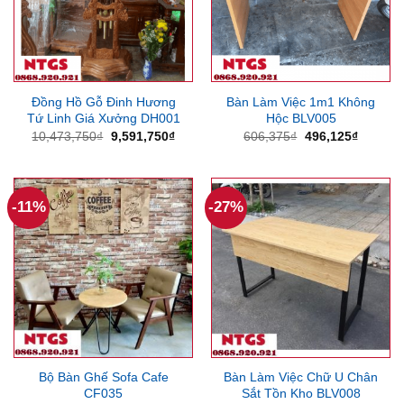
Đồng Hồ Gỗ Đinh Hương
Bàn Làm Việc 1m1 Không
Tứ Linh Giá Xưởng DH001
Hộc BLV005
Giá
Giá
Giá
Giá
10,473,750
₫
9,591,750
₫
606,375
₫
496,125
₫
gốc
hiện
gốc
hiện
là:
tại
là:
tại
10,473,750₫.
là:
606,375₫.
là:
9,591,750₫.
496,125
-11%
-27%
Bộ Bàn Ghế Sofa Cafe
Bàn Làm Việc Chữ U Chân
CF035
Sắt Tồn Kho BLV008