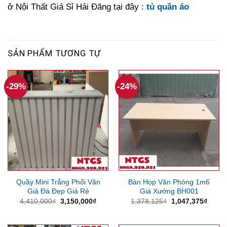
ở Nội Thất Giá Sỉ Hải Đăng tại đây :
tủ quần áo
SẢN PHẨM TƯƠNG TỰ
-29%
-24%
Quầy Mini Trắng Phối Vân
Bàn Họp Văn Phòng 1m6
Giả Đá Đẹp Giá Rẻ
Giá Xưởng BH001
Giá
Giá
Giá
Giá
4,410,000
₫
3,150,000
₫
1,378,125
₫
1,047,375
₫
gốc
hiện
gốc
hiện
là:
tại
là:
tại
4,410,000₫.
là:
1,378,125₫.
là: