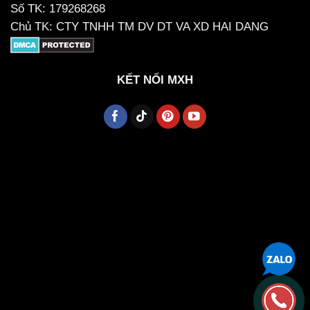
Số TK: 179268268
Chủ TK: CTY TNHH TM DV DT VA XD HAI DANG
KẾT NỐI MXH