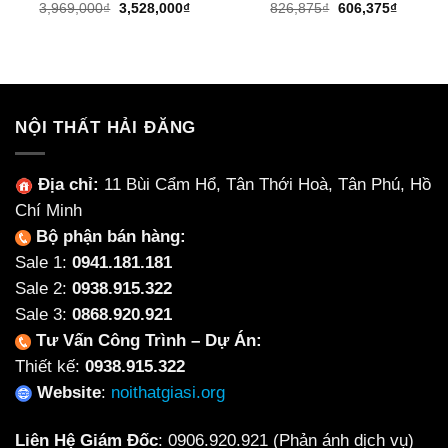
Giá
Giá
Giá
Giá
3,969,000
₫
3,528,000
₫
826,875
₫
606,375
₫
gốc
hiện
gốc
hiện
là:
tại
là:
tại
3,969,000₫.
là:
826,875₫.
là:
3,528,000₫.
606,375
NỘI THẤT HẢI ĐĂNG
Địa chỉ:
11 Bùi Cẩm Hổ, Tân Thới Hoà, Tân Phú, Hồ
Chí Minh
Bộ phận bán hàng:
Sale 1:
0941.181.181
Sale 2:
0938.915.322
Sale 3:
0868.920.921
Tư Vấn Công Trình – Dự Án:
Thiết kế:
0938.915.322
Website
:
noithatgiasi.org
Liên Hệ Giám Đốc
:
0906.920.921
(Phản ánh dịch vụ)