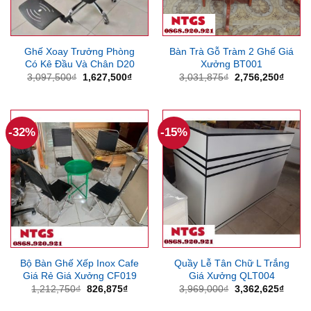
Ghế Xoay Trưởng Phòng
Bàn Trà Gỗ Tràm 2 Ghế Giá
Có Kê Đầu Và Chân D20
Xưởng BT001
Giá
Giá
Giá
Giá
3,097,500
₫
1,627,500
₫
3,031,875
₫
2,756,250
₫
gốc
hiện
gốc
hiện
là:
tại
là:
tại
3,097,500₫.
là:
3,031,875₫.
là:
1,627,500₫.
2,756
-32%
-15%
Bộ Bàn Ghế Xếp Inox Cafe
Quầy Lễ Tân Chữ L Trắng
Giá Rẻ Giá Xưởng CF019
Giá Xưởng QLT004
Giá
Giá
Giá
Giá
1,212,750
₫
826,875
₫
3,969,000
₫
3,362,625
₫
gốc
hiện
gốc
hiện
là:
tại
là:
tại