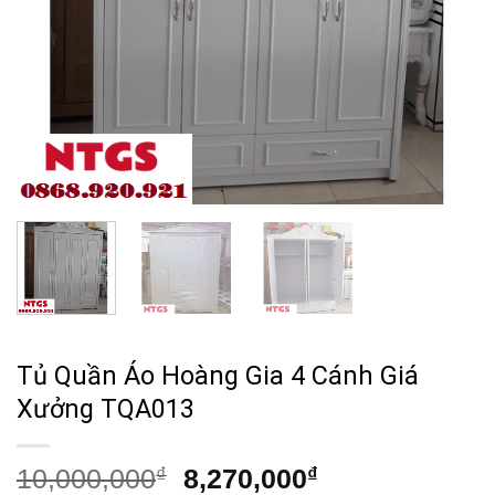
Tủ Quần Áo Hoàng Gia 4 Cánh Giá
Xưởng TQA013
Giá
Giá
10,000,000
₫
8,270,000
₫