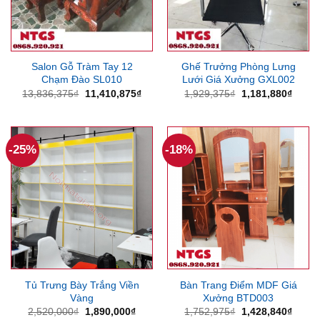
Salon Gỗ Tràm Tay 12
Ghế Trưởng Phòng Lưng
Chạm Đào SL010
Lưới Giá Xưởng GXL002
Giá
Giá
Giá
Giá
13,836,375
₫
11,410,875
₫
1,929,375
₫
1,181,880
₫
gốc
hiện
gốc
hiện
là:
tại
là:
tại
13,836,375₫.
là:
1,929,375₫.
là:
11,410,875₫.
1,181
-25%
-18%
Tủ Trưng Bày Trắng Viền
Bàn Trang Điểm MDF Giá
Vàng
Xưởng BTD003
Giá
Giá
Giá
Giá
2,520,000
₫
1,890,000
₫
1,752,975
₫
1,428,840
₫