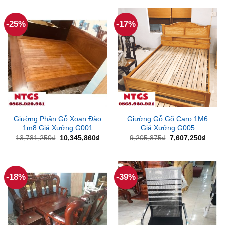
1,212,750₫.
là:
3,969,000₫.
là:
826,875₫.
3,362
-25%
-17%
Giường Phản Gỗ Xoan Đào
Giường Gỗ Gõ Caro 1M6
1m8 Giá Xưởng G001
Giá Xưởng G005
Giá
Giá
Giá
Giá
13,781,250
₫
10,345,860
₫
9,205,875
₫
7,607,250
₫
gốc
hiện
gốc
hiện
là:
tại
là:
tại
13,781,250₫.
là:
9,205,875₫.
là:
10,345,860₫.
7,607
-18%
-39%