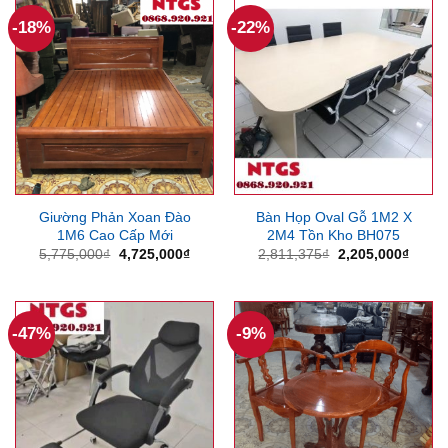
3,150,000₫.
1,047
-18%
-22%
Giường Phản Xoan Đào
Bàn Họp Oval Gỗ 1M2 X
1M6 Cao Cấp Mới
2M4 Tồn Kho BH075
Giá
Giá
Giá
Giá
5,775,000
₫
4,725,000
₫
2,811,375
₫
2,205,000
₫
gốc
hiện
gốc
hiện
là:
tại
là:
tại
5,775,000₫.
là:
2,811,375₫.
là:
4,725,000₫.
2,205
-47%
-9%