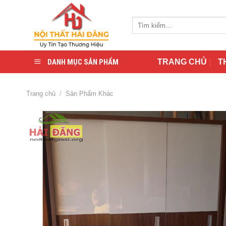
Skip
to
Tìm
content
kiếm:
DANH MỤC SẢN PHẨM
TRANG CHỦ
T
Trang chủ
/
Sản Phẩm Khác