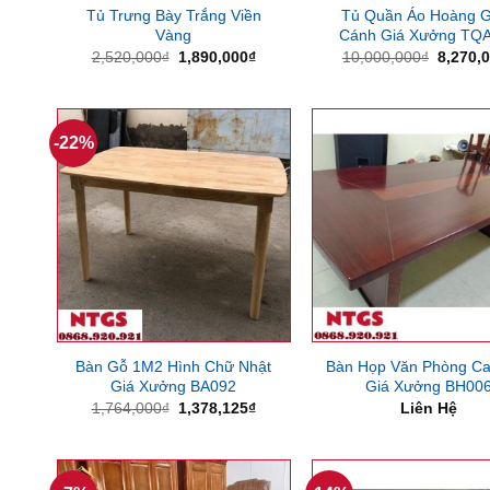
Tủ Trưng Bày Trắng Viền
Tủ Quần Áo Hoàng G
Vàng
Cánh Giá Xưởng TQ
Giá
Giá
Giá
2,520,000
₫
1,890,000
₫
10,000,000
₫
8,270,
gốc
hiện
gốc
là:
tại
là:
2,520,000₫.
là:
10,000,
1,890,000₫.
-22%
Bàn Gỗ 1M2 Hình Chữ Nhật
Bàn Họp Văn Phòng C
Giá Xưởng BA092
Giá Xưởng BH00
Giá
Giá
1,764,000
₫
1,378,125
₫
Liên Hệ
gốc
hiện
là:
tại
1,764,000₫.
là:
1,378,125₫.