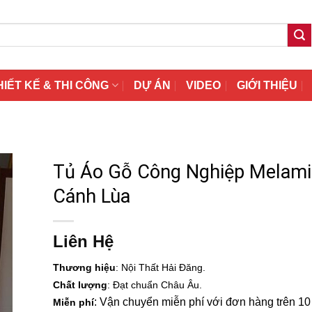
HIẾT KẾ & THI CÔNG
DỰ ÁN
VIDEO
GIỚI THIỆU
Tủ Áo Gỗ Công Nghiệp Melam
Cánh Lùa
Liên Hệ
Thương hiệu
: Nội Thất Hải Đăng.
Chất lượng
: Đạt chuẩn Châu Âu.
: Vận chuyển miễn phí với đơn hàng trên 10 t
Miễn phí