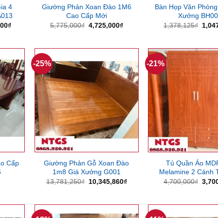
ia 4
Giường Phản Xoan Đào 1M6
Bàn Họp Văn Phòng
A013
Cao Cấp Mới
Xưởng BH0
Giá
Giá
Giá
Giá
000
₫
5,775,000
₫
4,725,000
₫
1,378,125
₫
1,04
hiện
gốc
hiện
gốc
tại
là:
tại
là:
000₫.
là:
5,775,000₫.
là:
1,37
8,270,000₫.
4,725,000₫.
-25%
-21%
ao Cấp
Giường Phản Gỗ Xoan Đào
Tủ Quần Áo MD
6
1m8 Giá Xưởng G001
Melamine 2 Cánh
Giá
Giá
Giá
13,781,250
₫
10,345,860
₫
4,700,000
₫
3,70
gốc
hiện
gốc
là:
tại
là:
13,781,250₫.
là:
4,70
10,345,860₫.