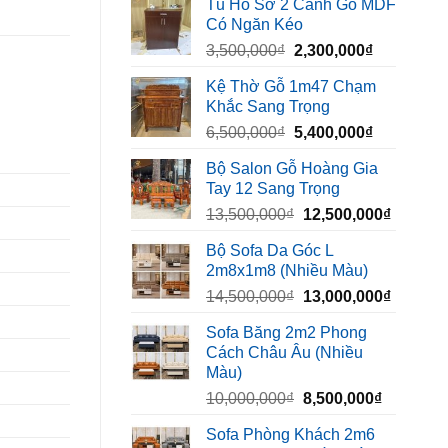
Tủ Hồ Sơ 2 Cánh Gỗ MDF
là:
tại
Có Ngăn Kéo
450,000₫.
là:
Giá
Giá
3,500,000
₫
2,300,000
₫
320,000₫.
gốc
hiện
Kệ Thờ Gỗ 1m47 Chạm
là:
tại
Khắc Sang Trọng
3,500,000₫.
là:
Giá
Giá
6,500,000
₫
5,400,000
₫
2,300,000₫
gốc
hiện
Bộ Salon Gỗ Hoàng Gia
là:
tại
Tay 12 Sang Trọng
6,500,000₫.
là:
Giá
Giá
13,500,000
₫
12,500,000
₫
5,400,000₫
gốc
hiện
Bộ Sofa Da Góc L
là:
tại
2m8x1m8 (Nhiều Màu)
13,500,000₫.
là:
Giá
Giá
14,500,000
₫
13,000,000
₫
12,500,
gốc
hiện
Sofa Băng 2m2 Phong
là:
tại
Cách Châu Âu (Nhiều
14,500,000₫.
là:
Màu)
13,000,
Giá
Giá
10,000,000
₫
8,500,000
₫
gốc
hiện
Sofa Phòng Khách 2m6
là:
tại