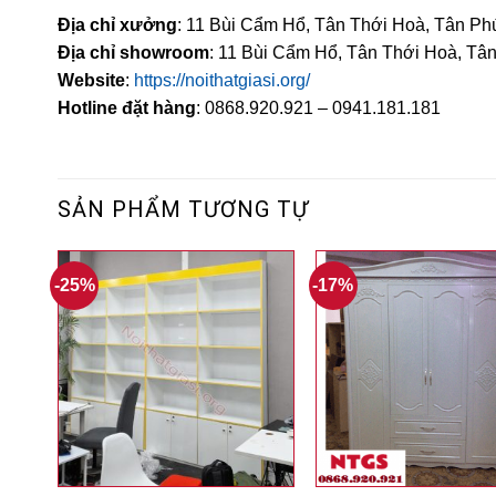
Địa chỉ xưởng
: 11 Bùi Cẩm Hổ, Tân Thới Hoà, Tân Ph
Địa chỉ showroom
: 11 Bùi Cẩm Hổ, Tân Thới Hoà, Tâ
Website
:
https://noithatgiasi.org/
Hotline đặt hàng
: 0868.920.921 – 0941.181.181
SẢN PHẨM TƯƠNG TỰ
-25%
-17%