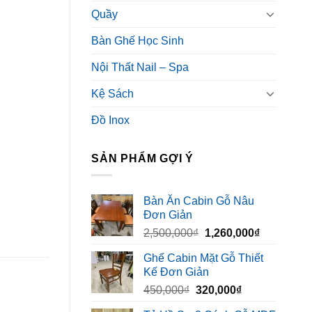
Quầy
Bàn Ghế Học Sinh
Nội Thất Nail – Spa
Kệ Sách
Đồ Inox
SẢN PHẨM GỢI Ý
Bàn Ăn Cabin Gỗ Nâu
Đơn Giản
Giá
Giá
2,500,000
₫
1,260,000
₫
gốc
hiện
Ghế Cabin Mặt Gỗ Thiết
là:
tại
Kế Đơn Giản
2,500,000₫.
là:
Giá
Giá
450,000
₫
320,000
₫
1,260,000₫
gốc
hiện