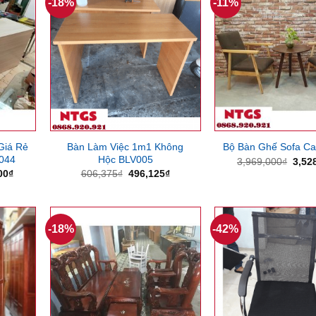
-18%
-11%
Giá Rẻ
Bàn Làm Việc 1m1 Không
Bộ Bàn Ghế Sofa Ca
044
Hộc BLV005
Giá
3,969,000
₫
3,52
gốc
Giá
Giá
Giá
00
₫
606,375
₫
496,125
₫
là:
hiện
gốc
hiện
3,96
tại
là:
tại
50₫.
là:
606,375₫.
là:
3,528,000₫.
496,125₫.
-18%
-42%