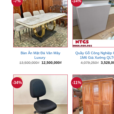
-7%
-14%
Bàn Ăn Mặt Đá Vân Mây
Quầy Gỗ Công Nghiệp 
Luxury
1M6 Giá Xưởng QLT
Giá
Giá
Giá
13,500,000
₫
12,500,000
₫
4,079,250
₫
3,528,0
gốc
hiện
gốc
là:
tại
là:
13,500,000₫.
là:
4,079,2
12,500,000₫.
-34%
-11%