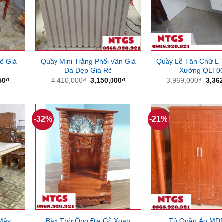
ế Giá
Quầy Mini Trắng Phối Vân Giả
Quầy Lễ Tân Chữ L 
Đá Đẹp Giá Rẻ
Xưởng QLT0
Giá
Giá
Giá
Giá
50
₫
4,410,000
₫
3,150,000
₫
3,969,000
₫
3,36
hiện
gốc
hiện
gốc
tại
là:
tại
là:
75₫.
là:
4,410,000₫.
là:
3,96
2,756,250₫.
3,150,000₫.
-32%
-21%
Mây
Bàn Thờ Ông Địa Gỗ Xoan
Tủ Quần Áo MD