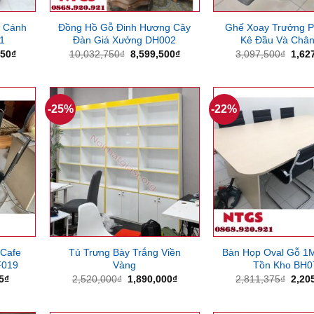
3 Cánh
Đồng Hồ Gỗ Đinh Hương Cây
Ghế Xoay Trưởng 
1
Đàn Giá Xưởng DH002
Kê Đầu Và Châ
Giá
Giá
Giá
Giá
250
₫
10,032,750
₫
8,599,500
₫
3,097,500
₫
1,62
hiện
gốc
hiện
gốc
tại
là:
tại
là:
750₫.
là:
10,032,750₫.
là:
3,09
9,371,250₫.
8,599,500₫.
-25%
-22%
 Cafe
Tủ Trưng Bày Trắng Viền
Bàn Họp Oval Gỗ 1
F019
Vàng
Tồn Kho BH0
Giá
Giá
Giá
Giá
5
₫
2,520,000
₫
1,890,000
₫
2,811,375
₫
2,20
hiện
gốc
hiện
gốc
tại
là:
tại
là:
750₫.
là:
2,520,000₫.
là:
2,81