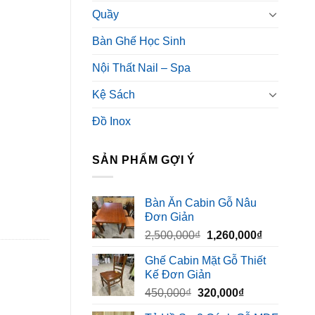
Quầy
Bàn Ghế Học Sinh
Nội Thất Nail – Spa
Kệ Sách
Đồ Inox
SẢN PHẨM GỢI Ý
Bàn Ăn Cabin Gỗ Nâu
Đơn Giản
Giá
Giá
2,500,000
₫
1,260,000
₫
gốc
hiện
Ghế Cabin Mặt Gỗ Thiết
là:
tại
Kế Đơn Giản
2,500,000₫.
là:
Giá
Giá
450,000
₫
320,000
₫
1,260,000₫
gốc
hiện