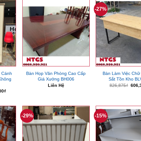
826,875₫.
1,890,000₫.
-27%
2 Cánh
Bàn Họp Văn Phòng Cao Cấp
Bàn Làm Việc Chữ
 Không
Giá Xưởng BH006
Sắt Tồn Kho BL
Giá
Liên Hệ
826,875
₫
606,
gốc
Giá
00
₫
là:
hiện
826,
tại
00₫.
là:
2,800,000₫.
-29%
-15%