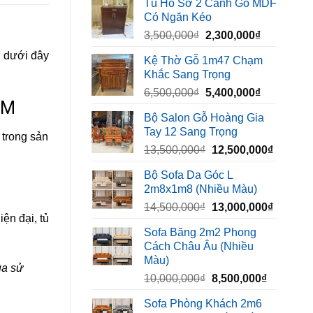
Tủ Hồ Sơ 2 Cánh Gỗ MDF
là:
tại
Có Ngăn Kéo
450,000₫.
là:
Giá
Giá
3,500,000
₫
2,300,000
₫
320,000₫.
gốc
hiện
u dưới đây
Kệ Thờ Gỗ 1m47 Chạm
là:
tại
Khắc Sang Trọng
3,500,000₫.
là:
Giá
Giá
6,500,000
₫
5,400,000
₫
2,300,000₫
CM
gốc
hiện
Bộ Salon Gỗ Hoàng Gia
là:
tại
Tay 12 Sang Trọng
6,500,000₫.
là:
 trong sản
Giá
Giá
13,500,000
₫
12,500,000
₫
5,400,000₫
gốc
hiện
Bộ Sofa Da Góc L
là:
tại
2m8x1m8 (Nhiều Màu)
13,500,000₫.
là:
Giá
Giá
14,500,000
₫
13,000,000
₫
12,500,
ện đại, tủ
gốc
hiện
Sofa Băng 2m2 Phong
là:
tại
Cách Châu Âu (Nhiều
14,500,000₫.
là:
Màu)
13,000,
ua sử
Giá
Giá
10,000,000
₫
8,500,000
₫
gốc
hiện
Sofa Phòng Khách 2m6
là:
tại