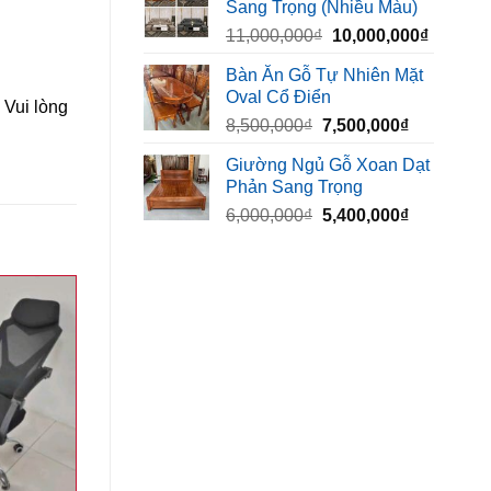
Sang Trọng (Nhiều Màu)
10,000,000₫.
là:
Giá
Giá
11,000,000
₫
10,000,000
₫
8,500,00
gốc
hiện
Bàn Ăn Gỗ Tự Nhiên Mặt
là:
tại
Oval Cổ Điển
11,000,000₫.
là:
. Vui lòng
Giá
Giá
8,500,000
₫
7,500,000
₫
10,000,
gốc
hiện
Giường Ngủ Gỗ Xoan Dạt
là:
tại
Phản Sang Trọng
8,500,000₫.
là:
Giá
Giá
6,000,000
₫
5,400,000
₫
7,500,000₫
gốc
hiện
là:
tại
6,000,000₫.
là:
5,400,000₫