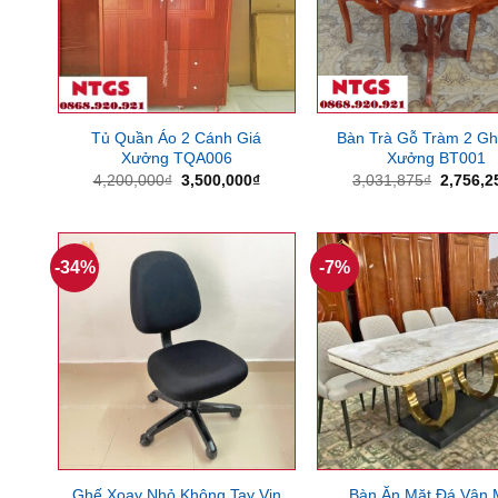
Tủ Quần Áo 2 Cánh Giá
Bàn Trà Gỗ Tràm 2 Gh
Xưởng TQA006
Xưởng BT001
Giá
Giá
Giá
4,200,000
₫
3,500,000
₫
3,031,875
₫
2,756,2
gốc
hiện
gốc
là:
tại
là:
4,200,000₫.
là:
3,031,8
3,500,000₫.
-34%
-7%
Ghế Xoay Nhỏ Không Tay Vịn
Bàn Ăn Mặt Đá Vân 