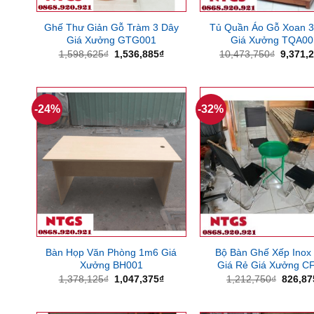
Ghế Thư Giản Gỗ Tràm 3 Dây
Tủ Quần Áo Gỗ Xoan 
Giá Xưởng GTG001
Giá Xưởng TQA00
Giá
Giá
Giá
1,598,625
₫
1,536,885
₫
10,473,750
₫
9,371,
gốc
hiện
gốc
là:
tại
là:
1,598,625₫.
là:
10,473,
1,536,885₫.
-24%
-32%
Bàn Họp Văn Phòng 1m6 Giá
Bộ Bàn Ghế Xếp Inox
Xưởng BH001
Giá Rẻ Giá Xưởng C
Giá
Giá
Giá
1,378,125
₫
1,047,375
₫
1,212,750
₫
826,87
gốc
hiện
gốc
là:
tại
là:
1,378,125₫.
là:
1,212,