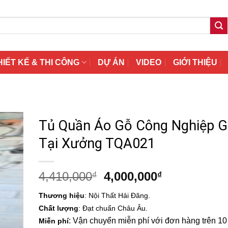
HIẾT KẾ & THI CÔNG
DỰ ÁN
VIDEO
GIỚI THIỆU
Tủ Quần Áo Gỗ Công Nghiệp G
Tại Xưởng TQA021
Giá
Giá
4,410,000
4,000,000
₫
₫
gốc
hiện
Thương hiệu
: Nội Thất Hải Đăng.
là:
tại
Chất lượng
: Đạt chuẩn Châu Âu.
4,410,000₫.
là:
: Vận chuyển miễn phí với đơn hàng trên 10 t
Miễn phí
4,000,000₫.