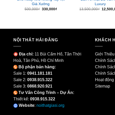
Giá Xưởng
Luxury
Giá
Giá
Giá
500,000
₫
330,000
₫
13,500,000
₫
12,500,
gốc
hiện
gốc
là:
tại
là:
500,000₫.
là:
13,500,
330,000₫.
NỘI THẤT HẢI ĐĂNG
KHÁCH 
Địa chỉ:
11 Bùi Cẩm Hổ, Tân Thới
Giới Thiệu
Hoà, Tân Phú, Hồ Chí Minh
Chính Sác
Bộ phận bán hàng:
Chính Sác
Sale 1:
0941.181.181
Chính Sác
Sale 2:
0938.915.322
Hoạt động
Sale 3:
0868.920.921
Sitemap
Tư Vấn Công Trình – Dự Án:
Thiết kế:
0938.915.322
Website
:
noithatgiasi.org