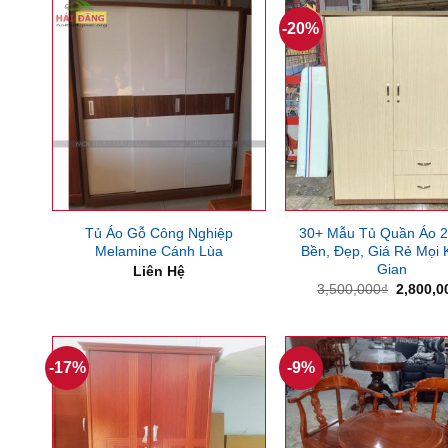
1,047,375₫.
-20%
Tủ Áo Gỗ Công Nghiệp
30+ Mẫu Tủ Quần Áo 
Melamine Cánh Lùa
Bền, Đẹp, Giá Rẻ Mọi
Gian
Liên Hệ
Giá
3,500,000
₫
2,800,0
gốc
là:
3,500,0
-17%
-9%