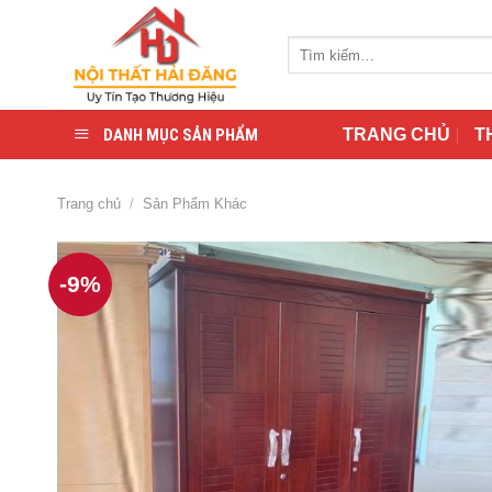
Skip
to
Tìm
content
kiếm:
DANH MỤC SẢN PHẨM
TRANG CHỦ
T
Trang chủ
/
Sản Phẩm Khác
-9%