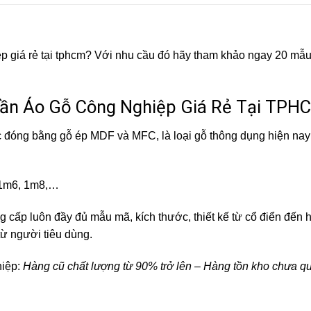
ệp giá rẻ tại tphcm? Với nhu cầu đó hãy tham khảo ngay 20 mẫ
uần Áo Gỗ Công Nghiệp Giá Rẻ Tại TPH
đóng bằng gỗ ép MDF và MFC, là loại gỗ thông dụng hiện nay
, 1m6, 1m8,…
cấp luôn đầy đủ mẫu mã, kích thước, thiết kế từ cổ điển đến hi
ừ người tiêu dùng.
hiệp:
Hàng cũ chất lượng từ 90% trở lên – Hàng tồn kho chưa q