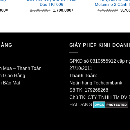
Đào TKT006
Melamine 2 Cánh
Giá
Giá
Giá
Giá
000
₫
2,500,000
₫
1,700,000
₫
4,700,000
₫
3,70
hiện
gốc
hiện
gốc
tại
là:
tại
là:
000₫.
là:
2,500,000₫.
là:
4,70
12,500,000₫.
1,700,000₫.
HÀNG
GIẤY PHÉP KINH DOAN
GPKD số 0310655912 cấp n
h Mua – Thanh Toán
27/10/2011
h Giao Hàng
Thanh Toán:
h Bảo Mật
Ngân hàng Techcombank
Số TK: 179268268
Chủ TK: CTY TNHH TM DV 
HAI DANG