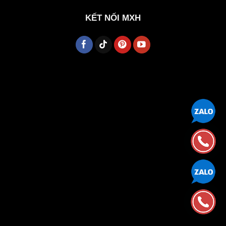
KẾT NỐI MXH