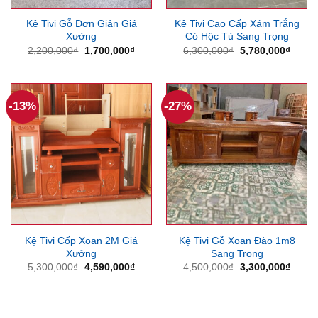
Kệ Tivi Gỗ Đơn Giản Giá
Kệ Tivi Cao Cấp Xám Trắng
Xưởng
Có Hộc Tủ Sang Trọng
Giá
Giá
Giá
Giá
2,200,000
₫
1,700,000
₫
6,300,000
₫
5,780,000
₫
gốc
hiện
gốc
hiện
là:
tại
là:
tại
2,200,000₫.
là:
6,300,000₫.
là:
1,700,000₫.
5,780
-13%
-27%
Kệ Tivi Cốp Xoan 2M Giá
Kệ Tivi Gỗ Xoan Đào 1m8
Xưởng
Sang Trọng
Giá
Giá
Giá
Giá
5,300,000
₫
4,590,000
₫
4,500,000
₫
3,300,000
₫
gốc
hiện
gốc
hiện
là:
tại
là:
tại
5,300,000₫.
là:
4,500,000₫.
là:
4,590,000₫.
3,300