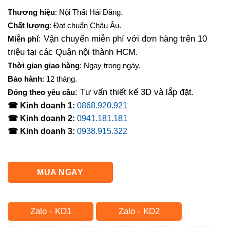
gốc
hiện
Thương hiệu
: Nội Thất Hải Đăng.
là:
tại
Chất lượng
: Đạt chuẩn Châu Âu.
10,500,000₫.
là:
: Vận chuyển miễn phí với đơn hàng trên 10
Miễn phí
9,240,000₫.
triệu tại các Quận nội thành HCM.
Thời gian giao hàng
: Ngay trong ngày.
Bảo hành
: 12 tháng.
: Tư vấn thiết kế 3D và lắp đặt.
Đóng theo yêu cầu
☎ Kinh doanh 1:
0868.920.921
☎ Kinh doanh 2:
0941.181.181
☎ Kinh doanh 3:
0938.915.322
MUA NGAY
Zalo - KD1
Zalo - KD2