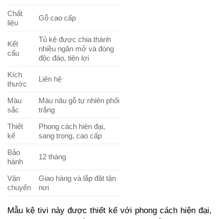
Chất
Gỗ cao cấp
liệu
Tủ kệ được chia thành
Kết
nhiều ngăn mở và đóng
cấu
độc đáo, tiện lợi
Kích
Liên hệ
thước
Màu
Màu nâu gỗ tự nhiên phối
sắc
trắng
Thiết
Phong cách hiện đại,
kế
sang trọng, cao cấp
Bảo
12 tháng
hành
Vận
Giao hàng và lắp đặt tận
chuyển
nơi
Mẫu kệ tivi này được thiết kế với phong cách hiện đại,