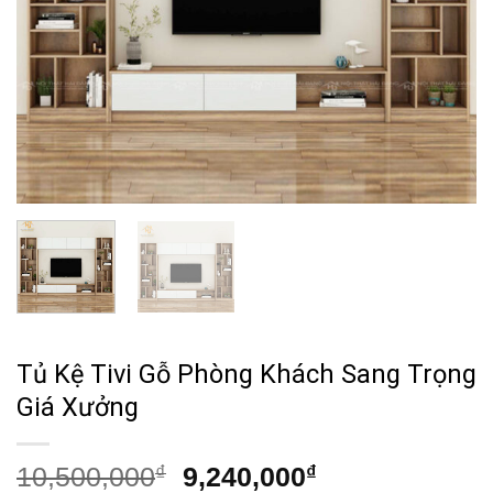
Tủ Kệ Tivi Gỗ Phòng Khách Sang Trọng
Giá Xưởng
Giá
Giá
10,500,000
₫
9,240,000
₫