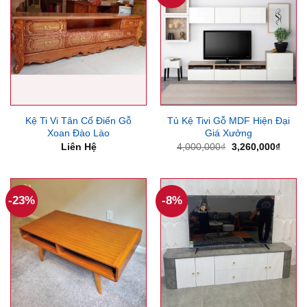
Kệ Ti Vi Tân Cổ Điển Gỗ
Tủ Kệ Tivi Gỗ MDF Hiện Đại
Xoan Đào Lào
Giá Xưởng
Giá
Giá
Liên Hệ
4,000,000
₫
3,260,000
₫
gốc
hiện
là:
tại
4,000,000₫.
là:
3,260
-23%
-8%