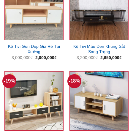
Kệ Tivi Gọn Đẹp Giá Rẻ Tại
Kệ Tivi Màu Đen Khung Sắt
Xưởng
Sang Trọng
Giá
Giá
Giá
Giá
3,000,000
₫
2,000,000
₫
3,200,000
₫
2,650,000
₫
gốc
hiện
gốc
hiện
là:
tại
là:
tại
3,000,000₫.
là:
3,200,000₫.
là:
2,000,000₫.
2,650
-19%
-18%