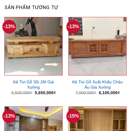
SẢN PHẨM TƯƠNG TỰ
-13%
-13%
Kệ Tivi Gỗ Sồi 2M Giá
Kệ Tivi Gỗ Xuất Khẩu Châu
Xưởng
Âu Giá Xưởng
Giá
Giá
Giá
Giá
6,500,000
₫
5,650,000
₫
7,000,000
₫
6,100,000
₫
gốc
hiện
gốc
hiện
là:
tại
là:
tại
6,500,000₫.
là:
7,000,000₫.
là:
5,650,000₫.
6,100
-13%
-15%