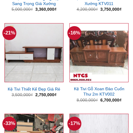
Sang Trọng Giá Xưởng
Xưởng KTV011
Giá
Giá
Giá
Giá
5,000,000
₫
3,360,000
₫
4,200,000
₫
3,750,000
₫
gốc
hiện
gốc
hiện
là:
tại
là:
tại
5,000,000₫.
là:
4,200,000₫.
là:
3,360,000₫.
3,750
-21%
-16%
Kệ Tivi Gỗ Xoan Đào Cuốn
Kệ Tivi Thiết Kế Đẹp Giá Rẻ
Thư 2m KTV002
Giá
Giá
3,500,000
₫
2,750,000
₫
gốc
hiện
Giá
Giá
8,000,000
₫
6,700,000
₫
là:
tại
gốc
hiện
3,500,000₫.
là:
là:
tại
2,750,000₫.
8,000,000₫.
là:
6,700
-33%
-17%