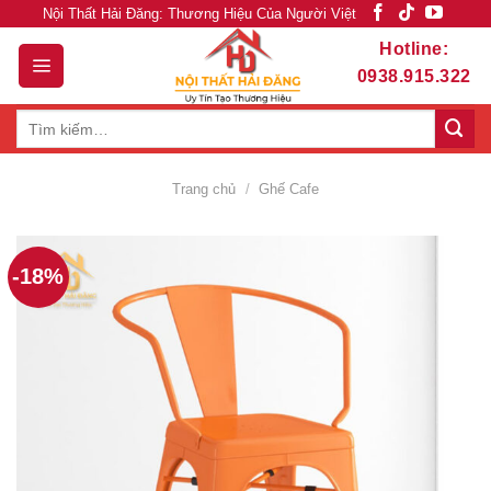
Skip
Nội Thất Hải Đăng: Thương Hiệu Của Người Việt
to
Hotline:
content
0938.915.322
Tìm
kiếm:
Trang chủ
/
Ghế Cafe
-18%