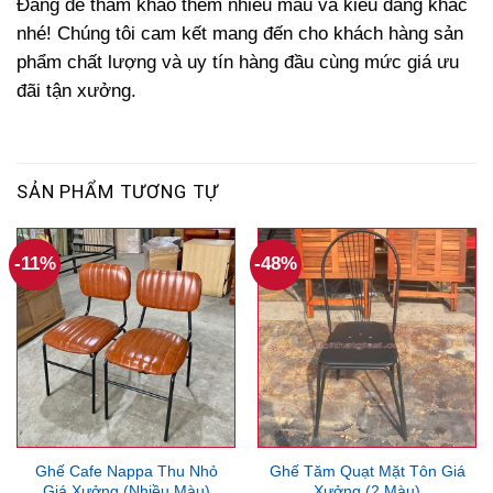
Đăng để tham khảo thêm nhiều mẫu và kiểu dáng khác
nhé! Chúng tôi cam kết mang đến cho khách hàng sản
phẩm chất lượng và uy tín hàng đầu cùng mức giá ưu
đãi tận xưởng.
SẢN PHẨM TƯƠNG TỰ
-11%
-48%
Ghế Cafe Nappa Thu Nhỏ
Ghế Tăm Quạt Mặt Tôn Giá
Giá Xưởng (Nhiều Màu)
Xưởng (2 Màu)