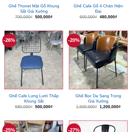
Ghế Thonet Mặt Gỗ Khung
Ghế Cafe Gỗ 4 Chân Hiện
Sắt Giá Xưởng
Đại
Giá
Giá
Giá
Giá
700,000
₫
500,000
₫
600,000
₫
480,000
₫
gốc
hiện
gốc
hiện
là:
tại
là:
tại
700,000₫.
là:
600,000₫.
là:
500,000₫.
480,000
-26%
-20%
Ghế Cafe Lưng Lưới Thấp
Ghế Bọc Da Sang Trọng
Khung Sắt
Giá Xưởng
Giá
Giá
Giá
Giá
680,000
₫
500,000
₫
1,500,000
₫
1,200,000
₫
gốc
hiện
gốc
hiện
là:
tại
là:
tại
680,000₫.
là:
1,500,000₫.
là:
500,000₫.
1,200
-25%
-27%