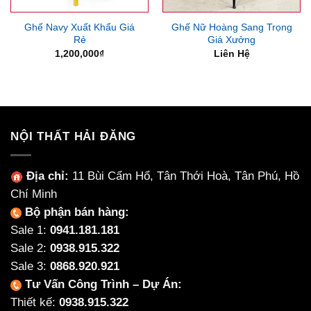
Ghế Navy Xuất Khẩu Giá
Ghế Nữ Hoàng Sang Trọng
Rẻ
Giá Xưởng
1,200,000
₫
Liên Hệ
NỘI THẤT HẢI ĐĂNG
Địa chỉ:
11 Bùi Cẩm Hổ, Tân Thới Hoà, Tân Phú, Hồ
Chí Minh
Bộ phận bán hàng:
Sale 1:
0941.181.181
Sale 2:
0938.915.322
Sale 3:
0868.920.921
Tư Vấn Công Trình – Dự Án:
Thiết kế:
0938.915.322