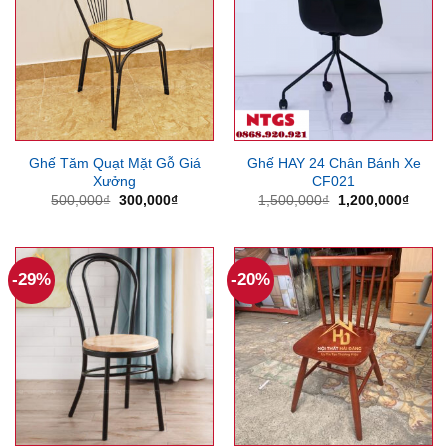
Ghế Tăm Quạt Mặt Gỗ Giá
Ghế HAY 24 Chân Bánh Xe
Xưởng
CF021
Giá
Giá
Giá
Giá
500,000
₫
300,000
₫
1,500,000
₫
1,200,000
₫
gốc
hiện
gốc
hiện
là:
tại
là:
tại
500,000₫.
là:
1,500,000₫.
là:
300,000₫.
1,200
-29%
-20%