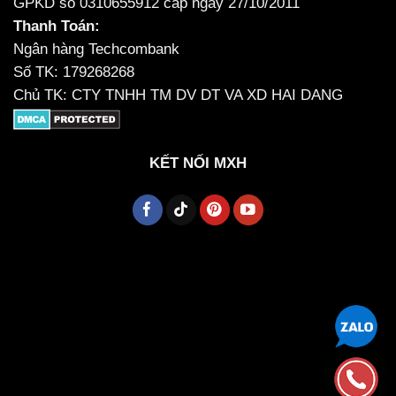
GPKD số 0310655912 cấp ngày 27/10/2011
Thanh Toán:
Ngân hàng Techcombank
Số TK: 179268268
Chủ TK: CTY TNHH TM DV DT VA XD HAI DANG
KẾT NỐI MXH