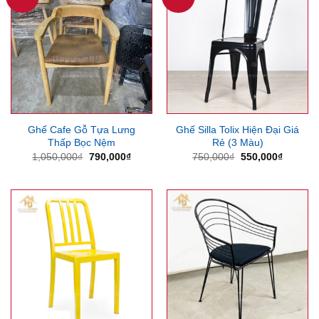
Ghế Cafe Gỗ Tựa Lưng
Ghế Silla Tolix Hiện Đại Giá
Thấp Bọc Nệm
Rẻ (3 Màu)
Giá
Giá
Giá
Giá
1,050,000
₫
790,000
₫
750,000
₫
550,000
₫
gốc
hiện
gốc
hiện
là:
tại
là:
tại
1,050,000₫.
là:
750,000₫.
là:
790,000₫.
550,000