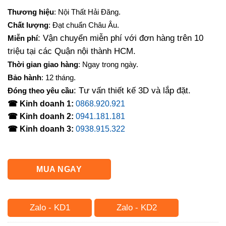
gốc
hiện
Thương hiệu
: Nội Thất Hải Đăng.
là:
tại
Chất lượng
: Đạt chuẩn Châu Âu.
1,100,000₫.
là:
: Vận chuyển miễn phí với đơn hàng trên 10
Miễn phí
900,000₫.
triệu tại các Quận nội thành HCM.
Thời gian giao hàng
: Ngay trong ngày.
Bảo hành
: 12 tháng.
: Tư vấn thiết kế 3D và lắp đặt.
Đóng theo yêu cầu
☎ Kinh doanh 1:
0868.920.921
☎ Kinh doanh 2:
0941.181.181
☎ Kinh doanh 3:
0938.915.322
MUA NGAY
Zalo - KD1
Zalo - KD2