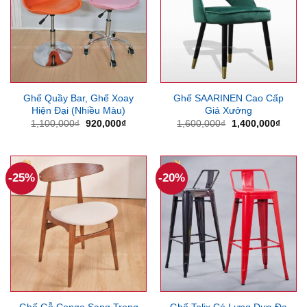
Ghế Quầy Bar, Ghế Xoay
Ghế SAARINEN Cao Cấp
Hiện Đại (Nhiều Màu)
Giá Xưởng
Giá
Giá
Giá
Giá
1,100,000
₫
920,000
₫
1,600,000
₫
1,400,000
₫
gốc
hiện
gốc
hiện
là:
tại
là:
tại
1,100,000₫.
là:
1,600,000₫.
là:
920,000₫.
1,400
-25%
-20%