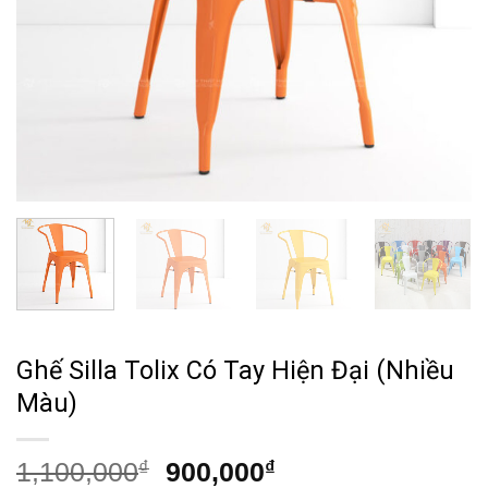
Ghế Silla Tolix Có Tay Hiện Đại (Nhiều
Màu)
Giá
Giá
1,100,000
₫
900,000
₫