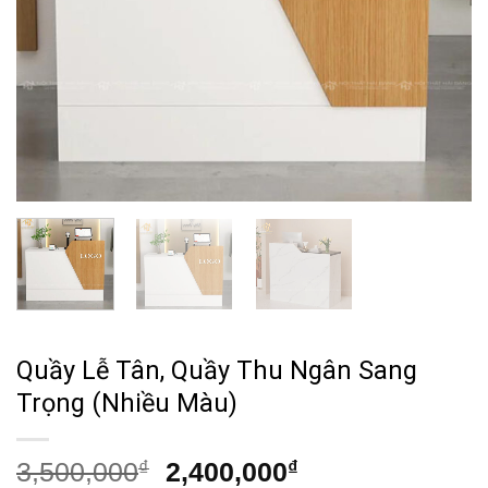
Quầy Lễ Tân, Quầy Thu Ngân Sang
Trọng (Nhiều Màu)
Giá
Giá
3,500,000
₫
2,400,000
₫