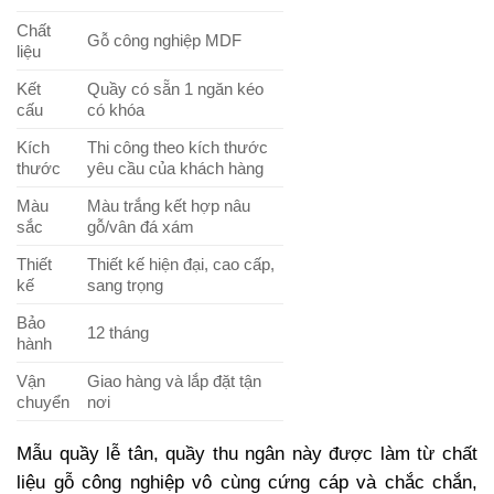
Chất
Gỗ công nghiệp MDF
liệu
Kết
Quầy có sẵn 1 ngăn kéo
cấu
có khóa
Kích
Thi công theo kích thước
thước
yêu cầu của khách hàng
Màu
Màu trắng kết hợp nâu
sắc
gỗ/vân đá xám
Thiết
Thiết kế hiện đại, cao cấp,
kế
sang trọng
Bảo
12 tháng
hành
Vận
Giao hàng và lắp đặt tận
chuyển
nơi
Mẫu quầy lễ tân, quầy thu ngân này được làm từ chất
liệu gỗ công nghiệp vô cùng cứng cáp và chắc chắn,