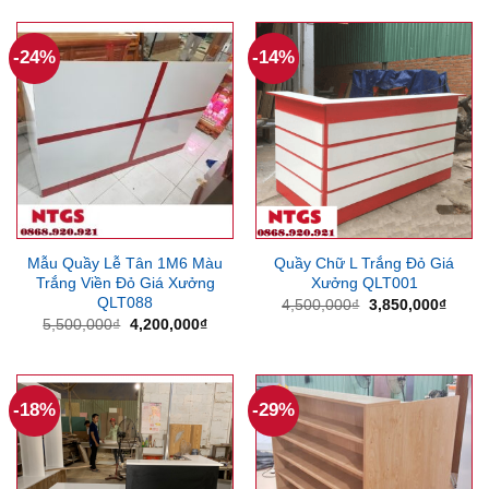
là:
tại
là:
tại
4,500,000₫.
là:
5,500,000₫.
là:
3,670,000₫.
4,750
-24%
-14%
Mẫu Quầy Lễ Tân 1M6 Màu
Quầy Chữ L Trắng Đỏ Giá
Trắng Viền Đỏ Giá Xưởng
Xưởng QLT001
QLT088
Giá
Giá
4,500,000
₫
3,850,000
₫
gốc
hiện
Giá
Giá
5,500,000
₫
4,200,000
₫
là:
tại
gốc
hiện
4,500,000₫.
là:
là:
tại
3,850
5,500,000₫.
là:
4,200,000₫.
-18%
-29%