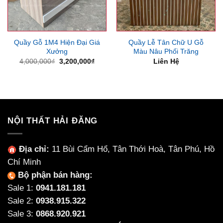
Quầy Gỗ 1M4 Hiện Đại Giá
Quầy Lễ Tân Chữ U Gỗ
Xưởng
Màu Nâu Phối Trăng
Giá
Giá
4,000,000
₫
3,200,000
₫
Liên Hệ
gốc
hiện
là:
tại
4,000,000₫.
là:
3,200,000₫.
NỘI THẤT HẢI ĐĂNG
Địa chỉ:
11 Bùi Cẩm Hổ, Tân Thới Hoà, Tân Phú, Hồ
Chí Minh
Bộ phận bán hàng:
Sale 1:
0941.181.181
Sale 2:
0938.915.322
Sale 3:
0868.920.921