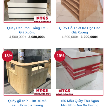
Quầy Đen Phối Trắng 1m6
Quầy Gỗ Thiết Kế Độc Đáo
Giá Xưởng
Giá Xưởng
Giá
Giá
Giá
Giá
4,500,000
₫
3,680,000
₫
4,500,000
₫
3,200,000
₫
gốc
hiện
gốc
hiện
là:
tại
là:
tại
4,500,000₫.
là:
4,500,000₫.
là:
3,680,000₫.
3,200
-13%
-19%
Quầy gỗ chữ L 1m1×1m5
+50 Mẫu Quầy Thu Ngân
sâu 50cm giá xưởng
Mini Nhỏ Gọn Xu Hướng