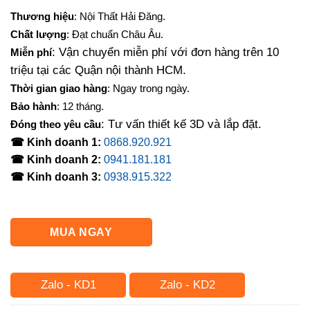
gốc
hiện
Thương hiệu
: Nội Thất Hải Đăng.
là:
tại
Chất lượng
: Đạt chuẩn Châu Âu.
3,500,000₫.
là:
: Vận chuyển miễn phí với đơn hàng trên 10
Miễn phí
2,400,000₫.
triệu tại các Quận nội thành HCM.
Thời gian giao hàng
: Ngay trong ngày.
Bảo hành
: 12 tháng.
: Tư vấn thiết kế 3D và lắp đặt.
Đóng theo yêu cầu
☎ Kinh doanh 1:
0868.920.921
☎ Kinh doanh 2:
0941.181.181
☎ Kinh doanh 3:
0938.915.322
MUA NGAY
Zalo - KD1
Zalo - KD2