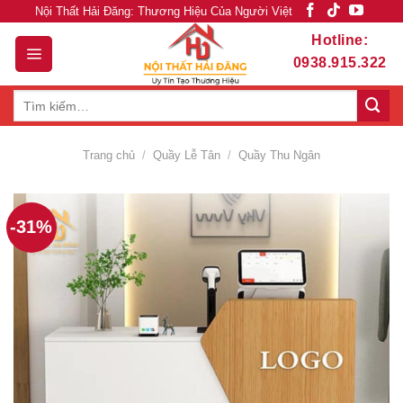
Skip
Nội Thất Hải Đăng: Thương Hiệu Của Người Việt
to
Hotline:
content
0938.915.322
Tìm
kiếm:
Trang chủ
/
Quầy Lễ Tân
/
Quầy Thu Ngân
-31%