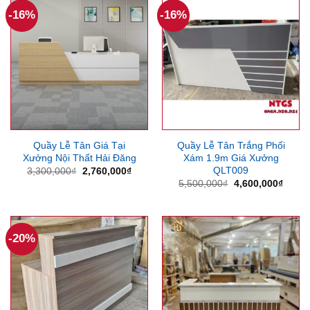
-16%
-16%
Quầy Lễ Tân Giá Tại
Quầy Lễ Tân Trắng Phối
Xưởng Nội Thất Hải Đăng
Xám 1.9m Giá Xưởng
QLT009
Giá
Giá
3,300,000
₫
2,760,000
₫
gốc
hiện
Giá
Giá
5,500,000
₫
4,600,000
₫
là:
tại
gốc
hiện
3,300,000₫.
là:
là:
tại
2,760,000₫.
5,500,000₫.
là:
4,600
-20%