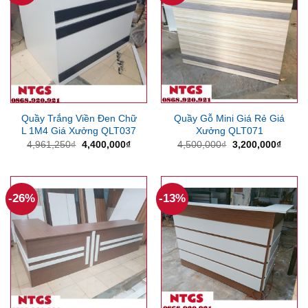
Quầy Trắng Viền Đen Chữ
Quầy Gỗ Mini Giá Rẻ Giá
L 1M4 Giá Xưởng QLT037
Xưởng QLT071
Giá
Giá
Giá
Giá
4,961,250
₫
4,400,000
₫
4,500,000
₫
3,200,000
₫
gốc
hiện
gốc
hiện
là:
tại
là:
tại
4,961,250₫.
là:
4,500,000₫.
là:
4,400,000₫.
3,200
-26%
-13%