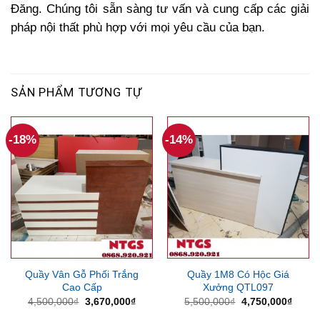
Đăng. Chúng tôi sẵn sàng tư vấn và cung cấp các giải
pháp nội thất phù hợp với mọi yêu cầu của bạn.
SẢN PHẨM TƯƠNG TỰ
-18%
-14%
Quầy Vân Gỗ Phối Trắng
Quầy 1M8 Có Hộc Giá
Cao Cấp
Xưởng QTL097
Giá
Giá
Giá
Giá
4,500,000
₫
3,670,000
₫
5,500,000
₫
4,750,000
₫
gốc
hiện
gốc
hiện