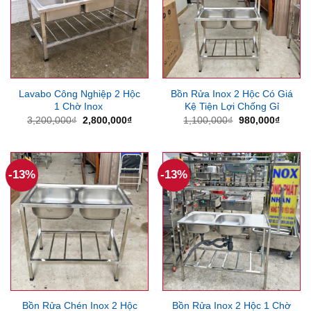
Lavabo Công Nghiệp 2 Hộc
Bồn Rửa Inox 2 Hộc Có Giá
1 Chờ Inox
Kệ Tiện Lợi Chống Gỉ
Giá
Giá
Giá
Giá
3,200,000
₫
2,800,000
₫
1,100,000
₫
980,000
₫
gốc
hiện
gốc
hiện
là:
tại
là:
tại
3,200,000₫.
là:
1,100,000₫.
là:
2,800,000₫.
980,00
-13%
-13%
Bồn Rửa Chén Inox 2 Hộc
Bồn Rửa Inox 2 Hộc 1 Chờ