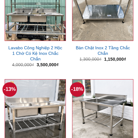
Lavabo Công Nghiệp 2 Hộc
Bàn Chặt Inox 2 Tầng Chắc
1 Chờ Có Kệ Inox Chắc
Chắn
Chắn
Giá
Giá
1,300,000
₫
1,150,000
₫
gốc
hiện
Giá
Giá
4,000,000
₫
3,500,000
₫
là:
tại
gốc
hiện
1,300,000₫.
là:
là:
tại
1,150
4,000,000₫.
là:
3,500,000₫.
-13%
-18%