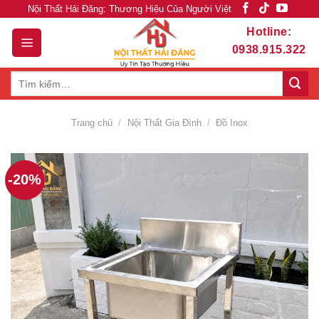
Skip
Nội Thất Hải Đăng: Thương Hiệu Của Người Việt
to
Hotline:
content
0938.915.322
Tìm
kiếm:
Trang chủ
/
Nội Thất Gia Đình
/
Đồ Inox
-20%