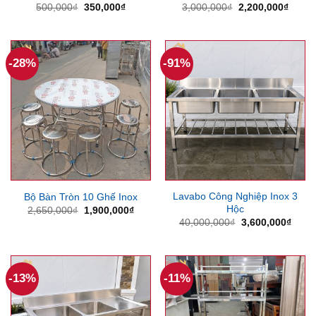
Giá
Giá
Giá
Giá
500,000
₫
350,000
₫
3,000,000
₫
2,200,000
₫
gốc
hiện
gốc
hiện
là:
tại
là:
tại
500,000₫.
là:
3,000,000₫.
là:
350,000₫.
2,200
-28%
-91%
Lavabo Công Nghiệp Inox 3
Bộ Bàn Tròn 10 Ghế Inox
Hộc
Giá
Giá
2,650,000
₫
1,900,000
₫
gốc
hiện
Giá
Giá
40,000,000
₫
3,600,000
₫
là:
tại
gốc
hiện
2,650,000₫.
là:
là:
tại
1,900,000₫.
40,000,000₫.
là:
3,600
-13%
-11%