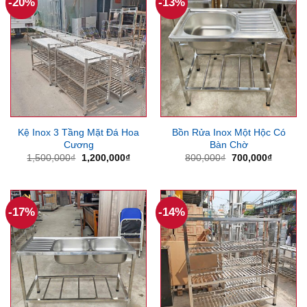
-20%
-13%
Kệ Inox 3 Tầng Mặt Đá Hoa
Bồn Rửa Inox Một Hộc Có
Cương
Bàn Chờ
Giá
Giá
Giá
Giá
1,500,000
₫
1,200,000
₫
800,000
₫
700,000
₫
gốc
hiện
gốc
hiện
là:
tại
là:
tại
1,500,000₫.
là:
800,000₫.
là:
1,200,000₫.
700,000
-17%
-14%