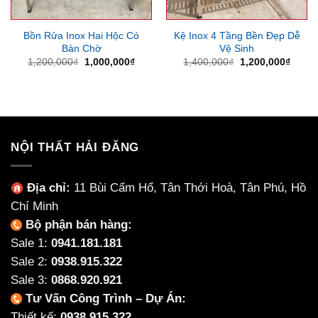
Bồn Rửa Inox Hai Hộc Có
Kệ Inox 4 Tầng Bền Đẹp Dễ
Bàn Chờ
Vệ Sinh
Giá
Giá
Giá
Giá
1,200,000
₫
1,000,000
₫
1,400,000
₫
1,200,000
₫
gốc
hiện
gốc
hiện
là:
tại
là:
tại
1,200,000₫.
là:
1,400,000₫.
là:
1,000,000₫.
1,200
NỘI THẤT HẢI ĐĂNG
Địa chỉ:
11 Bùi Cẩm Hổ, Tân Thới Hoà, Tân Phú, Hồ
Chí Minh
Bộ phận bán hàng:
Sale 1:
0941.181.181
Sale 2:
0938.915.322
Sale 3:
0868.920.921
Tư Vấn Công Trình – Dự Án:
Thiết kế:
0938.915.322