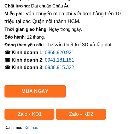
là:
tại
Chất lượng
: Đạt chuẩn Châu Âu.
3,400,000₫.
là:
: Vận chuyển miễn phí với đơn hàng trên 10
Miễn phí
2,800,000₫.
triệu tại các Quận nội thành HCM.
Thời gian giao hàng
: Ngay trong ngày.
Bảo hành
: 12 tháng.
: Tư vấn thiết kế 3D và lắp đặt.
Đóng theo yêu cầu
☎ Kinh doanh 1:
0868.920.921
☎ Kinh doanh 2:
0941.181.181
☎ Kinh doanh 3:
0938.915.322
MUA NGAY
Zalo - KD1
Zalo - KD2
Danh mục:
Đồ Inox