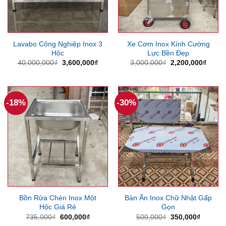
Lavabo Công Nghiệp Inox 3
Xe Cơm Inox Kính Cường
Hộc
Lực Bền Đẹp
Giá
Giá
Giá
Giá
40,000,000
₫
3,600,000
₫
3,000,000
₫
2,200,000
₫
gốc
hiện
gốc
hiện
là:
tại
là:
tại
40,000,000₫.
là:
3,000,000₫.
là:
3,600,000₫.
2,200
-18%
-30%
Bồn Rửa Chén Inox Một
Bàn Ăn Inox Chữ Nhật Gấp
Hộc Giá Rẻ
Gọn
Giá
Giá
Giá
Giá
735,000
₫
600,000
₫
500,000
₫
350,000
₫
gốc
hiện
gốc
hiện