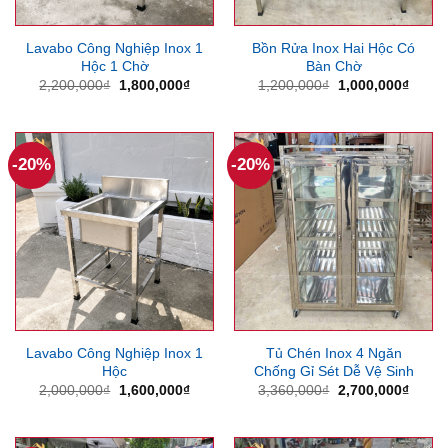
Lavabo Công Nghiệp Inox 1
Bồn Rửa Inox Hai Hộc Có
Hộc 1 Chờ
Bàn Chờ
Giá
Giá
Giá
Giá
2,200,000
₫
1,800,000
₫
1,200,000
₫
1,000,000
₫
gốc
hiện
gốc
hiện
là:
tại
là:
tại
2,200,000₫.
là:
1,200,000₫.
là:
1,800,000₫.
1,000
-20%
-20%
Lavabo Công Nghiệp Inox 1
Tủ Chén Inox 4 Ngăn
Hộc
Chống Gỉ Sét Dễ Vệ Sinh
Giá
Giá
Giá
Giá
2,000,000
₫
1,600,000
₫
3,360,000
₫
2,700,000
₫
gốc
hiện
gốc
hiện
là:
tại
là:
tại
2,000,000₫.
là:
3,360,000₫.
là:
1,600,000₫.
2,700