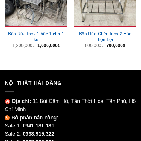
Bồn Rửa Inox 1 hộc 1 chờ 1
Bồn Rửa Chén Inox 2 Hộc
kệ
Tiện Lợi
Giá
Giá
Giá
Giá
1,200,000
₫
1,000,000
₫
800,000
₫
700,000
₫
gốc
hiện
gốc
hiện
là:
tại
là:
tại
1,200,000₫.
là:
800,000₫.
là:
1,000,000₫.
700,000
NỘI THẤT HẢI ĐĂNG
Địa chỉ:
11 Bùi Cẩm Hổ, Tân Thới Hoà, Tân Phú, Hồ
Chí Minh
Bộ phận bán hàng:
Sale 1:
0941.181.181
Sale 2:
0938.915.322