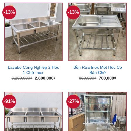
1,100,000₫.
là:
1,300,000₫.
là:
980,000₫.
1,150
-13%
-13%
Lavabo Công Nghiệp 2 Hộc
Bồn Rửa Inox Một Hộc Có
1 Chờ Inox
Bàn Chờ
Giá
Giá
Giá
Giá
3,200,000
₫
2,800,000
₫
800,000
₫
700,000
₫
gốc
hiện
gốc
hiện
là:
tại
là:
tại
3,200,000₫.
là:
800,000₫.
là:
2,800,000₫.
700,000
-91%
-27%