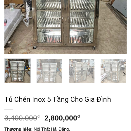
Tủ Chén Inox 5 Tầng Cho Gia Đình
Giá
Giá
3,400,000
₫
2,800,000
₫
gốc
hiện
Thương hiệu
: Nội Thất Hải Đăng.