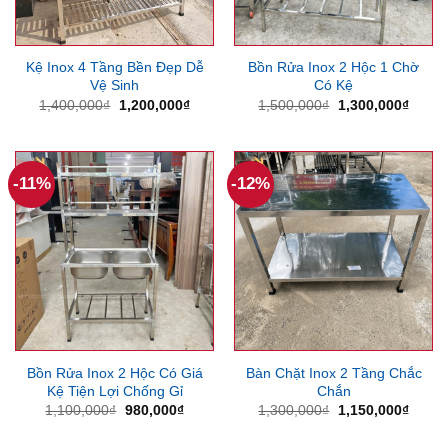
Kệ Inox 4 Tầng Bền Đẹp Dễ
Bồn Rửa Inox 2 Hộc 1 Chờ
Vệ Sinh
Có Kệ
Giá
Giá
Giá
Giá
1,400,000
₫
1,200,000
₫
1,500,000
₫
1,300,000
₫
gốc
hiện
gốc
hiện
là:
tại
là:
tại
1,400,000₫.
là:
1,500,000₫.
là:
1,200,000₫.
1,300
-11%
-12%
Bồn Rửa Inox 2 Hộc Có Giá
Bàn Chặt Inox 2 Tầng Chắc
Kệ Tiện Lợi Chống Gỉ
Chắn
Giá
Giá
Giá
Giá
1,100,000
₫
980,000
₫
1,300,000
₫
1,150,000
₫
gốc
hiện
gốc
hiện
là:
tại
là:
tại