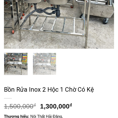
Bồn Rửa Inox 2 Hộc 1 Chờ Có Kệ
Giá
Giá
1,500,000
₫
1,300,000
₫
gốc
hiện
Thương hiệu
: Nội Thất Hải Đăng.