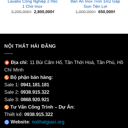
Lavabo Công Nghiệp 2 Hộc
Bàn Ăn Inox Tròn 1m2 Gấp
1 Chờ Inox
Gọn Tiện Lợi
Giá
Giá
Giá
Giá
3,200,000
₫
2,800,000
₫
1,000,000
₫
650,000
₫
gốc
hiện
gốc
hiện
là:
tại
là:
tại
3,200,000₫.
là:
1,000,000₫.
là:
2,800,000₫.
650,00
NỘI THẤT HẢI ĐĂNG
Địa chỉ:
11 Bùi Cẩm Hổ, Tân Thới Hoà, Tân Phú, Hồ
Chí Minh
Bộ phận bán hàng:
Sale 1:
0941.181.181
Sale 2:
0938.915.322
Sale 3:
0868.920.921
Tư Vấn Công Trình – Dự Án:
Thiết kế:
0938.915.322
Website
:
noithatgiasi.org