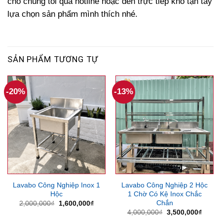
cho chúng tôi qua hotline hoặc đến trực tiếp kho tận tay
lựa chọn sản phẩm mình thích nhé.
SẢN PHẨM TƯƠNG TỰ
-20%
-13%
Lavabo Công Nghiệp Inox 1
Lavabo Công Nghiệp 2 Hộc
Hộc
1 Chờ Có Kệ Inox Chắc
Chắn
Giá
Giá
2,000,000
₫
1,600,000
₫
gốc
hiện
Giá
Giá
4,000,000
₫
3,500,000
₫
là:
tại
gốc
hiện