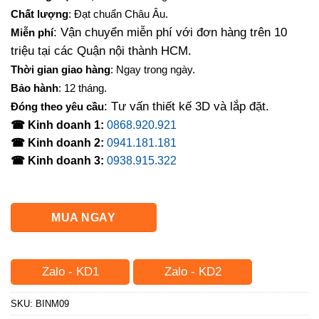
là:
tại
Chất lượng
: Đạt chuẩn Châu Âu.
1,500,000₫.
là:
: Vận chuyển miễn phí với đơn hàng trên 10
Miễn phí
1,300,000₫.
triệu tại các Quận nội thành HCM.
Thời gian giao hàng
: Ngay trong ngày.
Bảo hành
: 12 tháng.
: Tư vấn thiết kế 3D và lắp đặt.
Đóng theo yêu cầu
☎ Kinh doanh 1:
0868.920.921
☎ Kinh doanh 2:
0941.181.181
☎ Kinh doanh 3:
0938.915.322
MUA NGAY
Zalo - KD1
Zalo - KD2
SKU:
BINM09