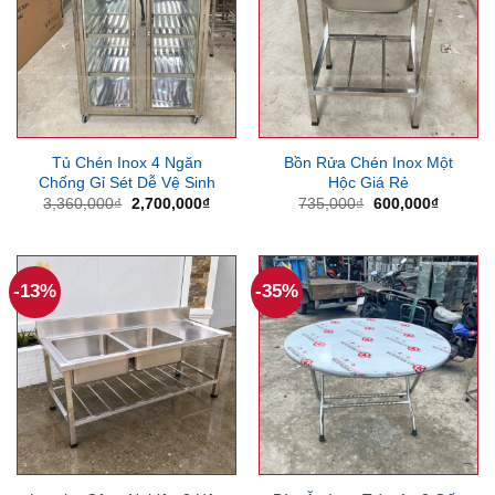
Tủ Chén Inox 4 Ngăn
Bồn Rửa Chén Inox Một
Chống Gỉ Sét Dễ Vệ Sinh
Hộc Giá Rẻ
Giá
Giá
Giá
Giá
3,360,000
₫
2,700,000
₫
735,000
₫
600,000
₫
gốc
hiện
gốc
hiện
là:
tại
là:
tại
3,360,000₫.
là:
735,000₫.
là:
2,700,000₫.
600,000
-13%
-35%