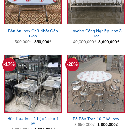
Bàn Ăn Inox Chữ Nhật Gấp
Lavabo Công Nghiệp Inox 3
Gọn
Hộc
Giá
Giá
Giá
Giá
500,000
₫
350,000
₫
40,000,000
₫
3,600,000
₫
gốc
hiện
gốc
hiện
là:
tại
là:
tại
500,000₫.
là:
40,000,000₫.
là:
350,000₫.
3,600
-17%
-28%
Bồn Rửa Inox 1 hộc 1 chờ 1
Bộ Bàn Tròn 10 Ghế Inox
kệ
Giá
Giá
2,650,000
₫
1,900,000
₫
gốc
hiện