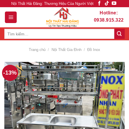
Skip
Nội Thất Hải Đăng: Thương Hiệu Của Người Việt
to
Hotline:
content
0938.915.322
Tìm
kiếm:
Trang chủ
/
Nội Thất Gia Đình
/
Đồ Inox
-13%