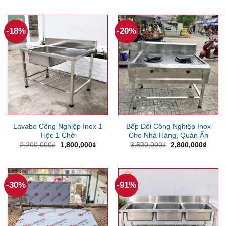
2,000,000₫.
là:
là:
tại
1,600,000₫.
4,000,000₫.
là:
3,500
-18%
-20%
Lavabo Công Nghiệp Inox 1
Bếp Đôi Công Nghiệp Inox
Hộc 1 Chờ
Cho Nhà Hàng, Quán Ăn
Giá
Giá
Giá
Giá
2,200,000
₫
1,800,000
₫
3,500,000
₫
2,800,000
₫
gốc
hiện
gốc
hiện
là:
tại
là:
tại
2,200,000₫.
là:
3,500,000₫.
là:
1,800,000₫.
2,800
-30%
-91%