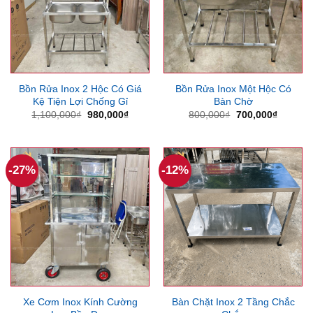
Bồn Rửa Inox 2 Hộc Có Giá
Bồn Rửa Inox Một Hộc Có
Kệ Tiện Lợi Chống Gỉ
Bàn Chờ
Giá
Giá
Giá
Giá
1,100,000
₫
980,000
₫
800,000
₫
700,000
₫
gốc
hiện
gốc
hiện
là:
tại
là:
tại
1,100,000₫.
là:
800,000₫.
là:
980,000₫.
700,000
-27%
-12%
Xe Cơm Inox Kính Cường
Bàn Chặt Inox 2 Tầng Chắc