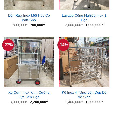
Bồn Rửa Inox Một Hộc Có
Lavabo Công Nghiệp Inox 1
Bàn Chờ
Hộc
Giá
Giá
Giá
Giá
800,000
₫
700,000
₫
2,000,000
₫
1,600,000
₫
gốc
hiện
gốc
hiện
là:
tại
là:
tại
800,000₫.
là:
2,000,000₫.
là:
700,000₫.
1,600
-27%
-14%
Xe Cơm Inox Kính Cường
Kệ Inox 4 Tầng Bền Đẹp Dễ
Lực Bền Đẹp
Vệ Sinh
Giá
Giá
Giá
Giá
3,000,000
₫
2,200,000
₫
1,400,000
₫
1,200,000
₫
gốc
hiện
gốc
hiện
là:
tại
là:
tại
3,000,000₫.
là:
1,400,000₫.
là: