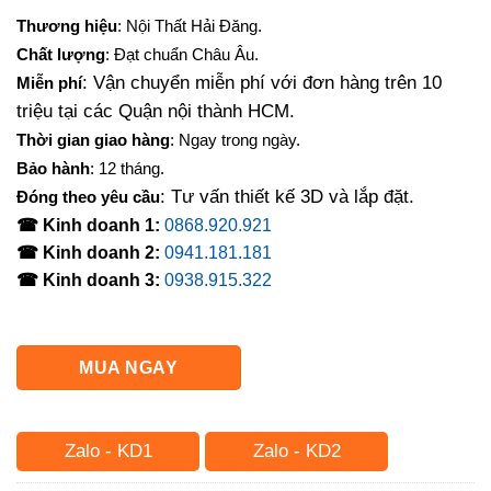
gốc
hiện
Thương hiệu
: Nội Thất Hải Đăng.
là:
tại
Chất lượng
: Đạt chuẩn Châu Âu.
4,000,000₫.
là:
: Vận chuyển miễn phí với đơn hàng trên 10
Miễn phí
3,500,000₫.
triệu tại các Quận nội thành HCM.
Thời gian giao hàng
: Ngay trong ngày.
Bảo hành
: 12 tháng.
: Tư vấn thiết kế 3D và lắp đặt.
Đóng theo yêu cầu
☎ Kinh doanh 1:
0868.920.921
☎ Kinh doanh 2:
0941.181.181
☎ Kinh doanh 3:
0938.915.322
MUA NGAY
Zalo - KD1
Zalo - KD2