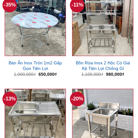
-35%
-11%
Bàn Ăn Inox Tròn 1m2 Gấp
Bồn Rửa Inox 2 Hộc Có Giá
Gọn Tiện Lợi
Kệ Tiện Lợi Chống Gỉ
Giá
Giá
Giá
Giá
1,000,000
₫
650,000
₫
1,100,000
₫
980,000
₫
gốc
hiện
gốc
hiện
là:
tại
là:
tại
1,000,000₫.
là:
1,100,000₫.
là:
650,000₫.
980,00
-13%
-20%