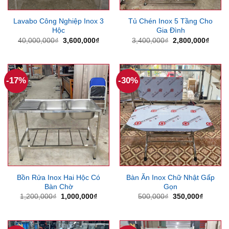
Lavabo Công Nghiệp Inox 3
Tủ Chén Inox 5 Tầng Cho
Hộc
Gia Đình
Giá
Giá
Giá
Giá
40,000,000
₫
3,600,000
₫
3,400,000
₫
2,800,000
₫
gốc
hiện
gốc
hiện
là:
tại
là:
tại
40,000,000₫.
là:
3,400,000₫.
là:
3,600,000₫.
2,800
-17%
-30%
Bồn Rửa Inox Hai Hộc Có
Bàn Ăn Inox Chữ Nhật Gấp
Bàn Chờ
Gọn
Giá
Giá
Giá
Giá
1,200,000
₫
1,000,000
₫
500,000
₫
350,000
₫
gốc
hiện
gốc
hiện
là:
tại
là:
tại
1,200,000₫.
là:
500,000₫.
là:
1,000,000₫.
350,000