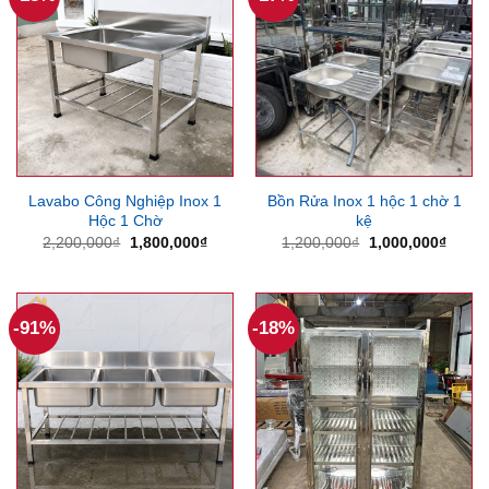
Lavabo Công Nghiệp Inox 1
Bồn Rửa Inox 1 hộc 1 chờ 1
Hộc 1 Chờ
kệ
Giá
Giá
Giá
Giá
2,200,000
₫
1,800,000
₫
1,200,000
₫
1,000,000
₫
gốc
hiện
gốc
hiện
là:
tại
là:
tại
2,200,000₫.
là:
1,200,000₫.
là:
1,800,000₫.
1,000
-91%
-18%