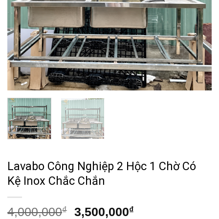
Lavabo Công Nghiệp 2 Hộc 1 Chờ Có
Kệ Inox Chắc Chắn
Giá
Giá
4,000,000
₫
3,500,000
₫