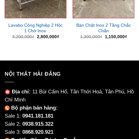
Lavabo Công Nghiệp 2 Hộc
Bàn Chặt Inox 2 Tầng Chắc
1 Chờ Inox
Chắn
Giá
Giá
Giá
Giá
3,200,000
₫
2,800,000
₫
1,300,000
₫
1,150,000
₫
gốc
hiện
gốc
hiện
là:
tại
là:
tại
3,200,000₫.
là:
1,300,000₫.
là:
2,800,000₫.
1,150
NỘI THẤT HẢI ĐĂNG
Địa chỉ:
11 Bùi Cẩm Hổ, Tân Thới Hoà, Tân Phú, Hồ
Chí Minh
Bộ phận bán hàng:
Sale 1:
0941.181.181
Sale 2:
0938.915.322
Sale 3:
0868.920.921