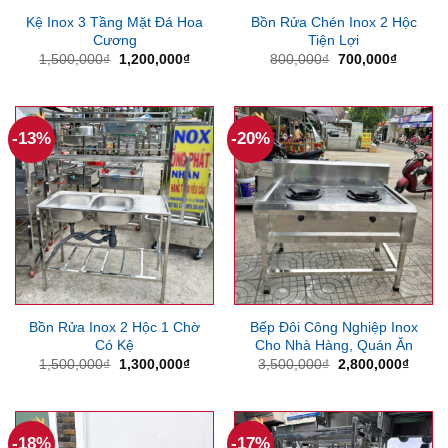
Kệ Inox 3 Tầng Mặt Đá Hoa
Bồn Rửa Chén Inox 2 Hộc
Cương
Tiện Lợi
Giá
Giá
Giá
Giá
1,500,000
₫
1,200,000
₫
800,000
₫
700,000
₫
gốc
hiện
gốc
hiện
là:
tại
là:
tại
1,500,000₫.
là:
800,000₫.
là:
1,200,000₫.
700,000
-13%
-20%
Bồn Rửa Inox 2 Hộc 1 Chờ
Bếp Đôi Công Nghiệp Inox
Có Kệ
Cho Nhà Hàng, Quán Ăn
Giá
Giá
Giá
Giá
1,500,000
₫
1,300,000
₫
3,500,000
₫
2,800,000
₫
gốc
hiện
gốc
hiện
là:
tại
là:
tại
1,500,000₫.
là:
3,500,000₫.
là:
1,300,000₫.
2,800
-18%
-17%