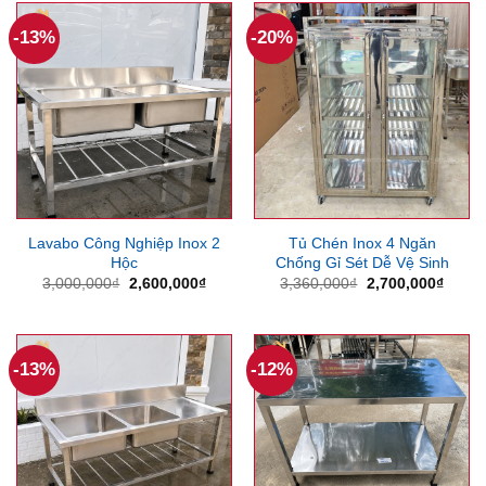
2,200,000₫.
1,200
-13%
-20%
Lavabo Công Nghiệp Inox 2
Tủ Chén Inox 4 Ngăn
Hộc
Chống Gỉ Sét Dễ Vệ Sinh
Giá
Giá
Giá
Giá
3,000,000
₫
2,600,000
₫
3,360,000
₫
2,700,000
₫
gốc
hiện
gốc
hiện
là:
tại
là:
tại
3,000,000₫.
là:
3,360,000₫.
là:
2,600,000₫.
2,700
-13%
-12%