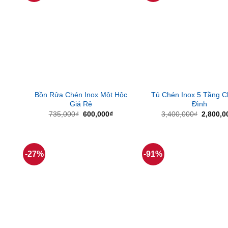
Bồn Rửa Chén Inox Một Hộc
Tủ Chén Inox 5 Tầng C
Giá Rẻ
Đình
Giá
Giá
Giá
735,000
₫
600,000
₫
3,400,000
₫
2,800,0
gốc
hiện
gốc
là:
tại
là:
735,000₫.
là:
3,400,0
600,000₫.
-27%
-91%