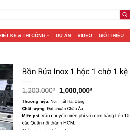
HIẾT KẾ & THI CÔNG
DỰ ÁN
VIDEO
GIỚI THIỆU
Bồn Rửa Inox 1 hộc 1 chờ 1 kệ
Giá
Giá
1,200,000
1,000,000
₫
₫
gốc
hiện
Thương hiệu
: Nội Thất Hải Đăng.
là:
tại
Chất lượng
: Đạt chuẩn Châu Âu.
1,200,000₫.
là:
: Vận chuyển miễn phí với đơn hàng trên 10 t
Miễn phí
1,000,000₫.
các Quận nội thành HCM.