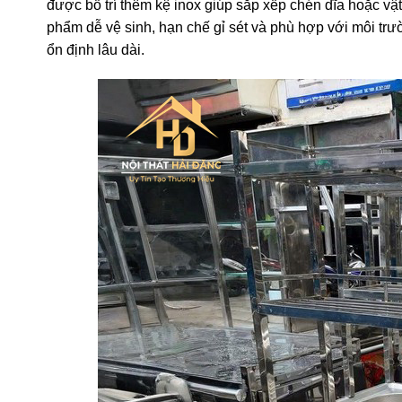
được bố trí thêm kệ inox giúp sắp xếp chén dĩa hoặc vật
phẩm dễ vệ sinh, hạn chế gỉ sét và phù hợp với môi t
ổn định lâu dài.