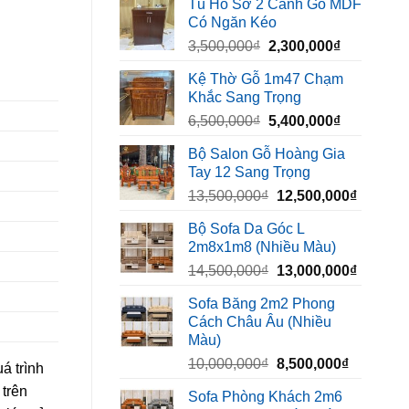
Tủ Hồ Sơ 2 Cánh Gỗ MDF
là:
tại
Có Ngăn Kéo
450,000₫.
là:
Giá
Giá
3,500,000
₫
2,300,000
₫
320,000₫.
gốc
hiện
Kệ Thờ Gỗ 1m47 Chạm
là:
tại
Khắc Sang Trọng
3,500,000₫.
là:
Giá
Giá
6,500,000
₫
5,400,000
₫
2,300,000₫
gốc
hiện
Bộ Salon Gỗ Hoàng Gia
là:
tại
Tay 12 Sang Trọng
6,500,000₫.
là:
Giá
Giá
13,500,000
₫
12,500,000
₫
5,400,000₫
gốc
hiện
Bộ Sofa Da Góc L
là:
tại
2m8x1m8 (Nhiều Màu)
13,500,000₫.
là:
Giá
Giá
14,500,000
₫
13,000,000
₫
12,500,
gốc
hiện
Sofa Băng 2m2 Phong
là:
tại
Cách Châu Âu (Nhiều
14,500,000₫.
là:
Màu)
13,000,
Giá
Giá
10,000,000
₫
8,500,000
₫
á trình
gốc
hiện
 trên
Sofa Phòng Khách 2m6
là:
tại