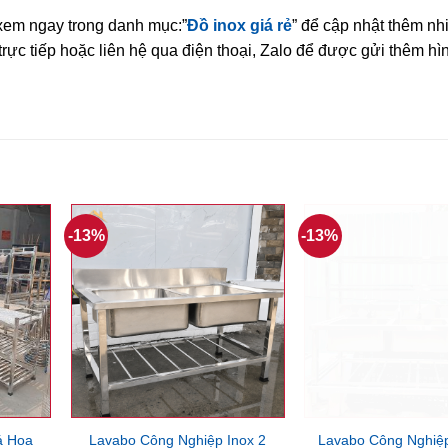
xem ngay trong danh mục:”
Đồ inox giá rẻ
” để cập nhật thêm nh
ực tiếp hoặc liên hệ qua điện thoại, Zalo để được gửi thêm hìn
-13%
-13%
á Hoa
Lavabo Công Nghiệp Inox 2
Lavabo Công Nghiệp