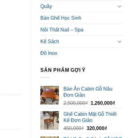
Quầy
Bàn Ghế Học Sinh
Nội Thất Nail – Spa
Kệ Sách
Đồ Inox
SẢN PHẨM GỢI Ý
Bàn Ăn Cabin Gỗ Nâu
Đơn Giản
Giá
Giá
2,500,000
₫
1,260,000
₫
gốc
hiện
Ghế Cabin Mặt Gỗ Thiết
là:
tại
Kế Đơn Giản
2,500,000₫.
là:
Giá
Giá
450,000
₫
320,000
₫
1,260,000₫
gốc
hiện