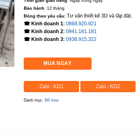
Thời gian giao hàng
: Ngay trong ngày.
Bảo hành
: 12 tháng.
: Tư vấn thiết kế 3D và lắp đặt.
Đóng theo yêu cầu
☎ Kinh doanh 1:
0868.920.921
☎ Kinh doanh 2:
0941.181.181
☎ Kinh doanh 3:
0938.915.322
MUA NGAY
Zalo - KD1
Zalo - KD2
Danh mục:
Đồ Inox