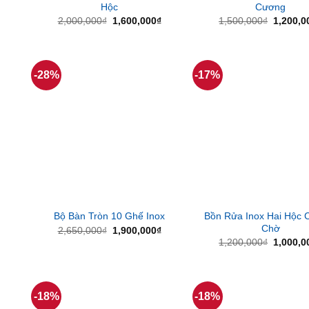
Hộc
Cương
Giá
Giá
Giá
2,000,000
₫
1,600,000
₫
1,500,000
₫
1,200,0
gốc
hiện
gốc
là:
tại
là:
2,000,000₫.
là:
1,500,0
1,600,000₫.
-28%
-17%
Bồn Rửa Inox Hai Hộc 
Bộ Bàn Tròn 10 Ghế Inox
Chờ
Giá
Giá
2,650,000
₫
1,900,000
₫
gốc
hiện
Giá
1,200,000
₫
1,000,0
là:
tại
gốc
2,650,000₫.
là:
là:
1,900,000₫.
1,200,0
-18%
-18%