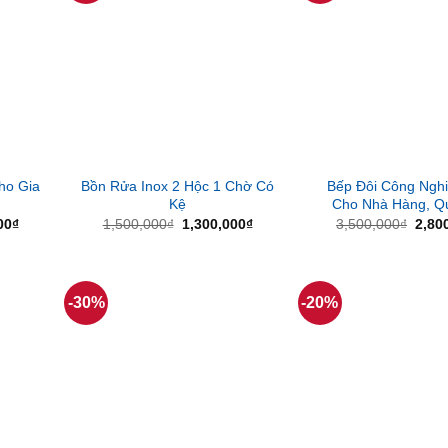
ho Gia
Bồn Rửa Inox 2 Hộc 1 Chờ Có
Bếp Đôi Công Nghi
Kệ
Cho Nhà Hàng, Q
Giá
Giá
Giá
Giá
00
₫
1,500,000
₫
1,300,000
₫
3,500,000
₫
2,80
hiện
gốc
hiện
gốc
tại
là:
tại
là:
00₫.
là:
1,500,000₫.
là:
3,50
2,800,000₫.
1,300,000₫.
-30%
-20%