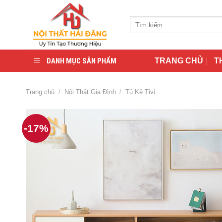
Skip
to
Tìm
content
kiếm:
DANH MỤC SẢN PHẨM
TRANG CHỦ
T
Trang chủ
/
Nội Thất Gia Đình
/
Tủ Kệ Tivi
-17%