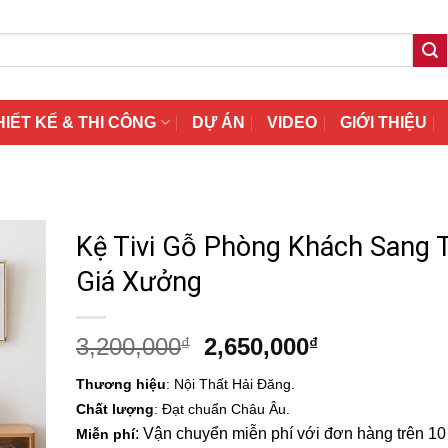
HIẾT KẾ & THI CÔNG
DỰ ÁN
VIDEO
GIỚI THIỆU
Kệ Tivi Gỗ Phòng Khách Sang 
Giá Xưởng
Giá
Giá
3,200,000
2,650,000
₫
₫
gốc
hiện
Thương hiệu
: Nội Thất Hải Đăng.
là:
tại
Chất lượng
: Đạt chuẩn Châu Âu.
3,200,000₫.
là:
: Vận chuyển miễn phí với đơn hàng trên 10 t
Miễn phí
2,650,000₫.