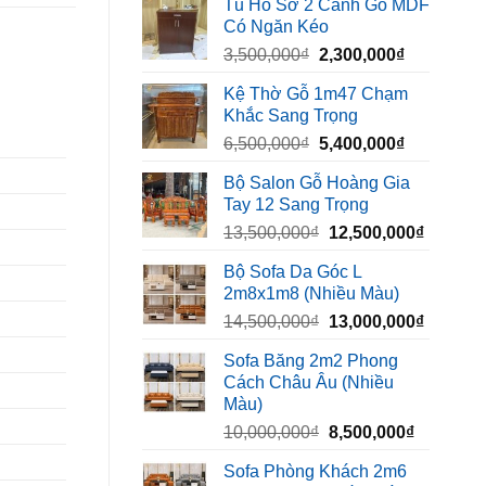
Tủ Hồ Sơ 2 Cánh Gỗ MDF
là:
tại
Có Ngăn Kéo
450,000₫.
là:
Giá
Giá
3,500,000
₫
2,300,000
₫
320,000₫.
gốc
hiện
Kệ Thờ Gỗ 1m47 Chạm
là:
tại
Khắc Sang Trọng
3,500,000₫.
là:
Giá
Giá
6,500,000
₫
5,400,000
₫
2,300,000₫
gốc
hiện
Bộ Salon Gỗ Hoàng Gia
là:
tại
Tay 12 Sang Trọng
6,500,000₫.
là:
Giá
Giá
13,500,000
₫
12,500,000
₫
5,400,000₫
gốc
hiện
Bộ Sofa Da Góc L
là:
tại
2m8x1m8 (Nhiều Màu)
13,500,000₫.
là:
Giá
Giá
14,500,000
₫
13,000,000
₫
12,500,
gốc
hiện
Sofa Băng 2m2 Phong
là:
tại
Cách Châu Âu (Nhiều
14,500,000₫.
là:
Màu)
13,000,
Giá
Giá
10,000,000
₫
8,500,000
₫
gốc
hiện
Sofa Phòng Khách 2m6
là:
tại