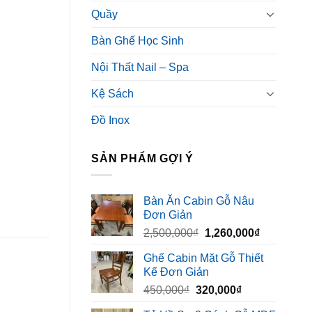
Quầy
Bàn Ghế Học Sinh
Nội Thất Nail – Spa
Kệ Sách
Đồ Inox
SẢN PHẨM GỢI Ý
Bàn Ăn Cabin Gỗ Nâu
Đơn Giản
Giá
Giá
2,500,000
₫
1,260,000
₫
gốc
hiện
Ghế Cabin Mặt Gỗ Thiết
là:
tại
Kế Đơn Giản
2,500,000₫.
là:
Giá
Giá
450,000
₫
320,000
₫
1,260,000₫
gốc
hiện