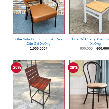
Ghế Sofa Đơn Khung Sắt Cao
Ghế Gỗ Cherry Xuất Kh
Cấp Giá Xưởng
Xưởng
Giá
1,050,000
₫
800,000
₫
600,00
gốc
là:
800,000
-20%
-29%