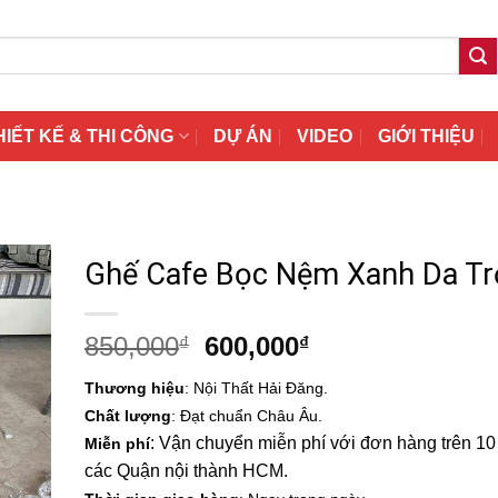
HIẾT KẾ & THI CÔNG
DỰ ÁN
VIDEO
GIỚI THIỆU
Ghế Cafe Bọc Nệm Xanh Da Tr
Giá
Giá
850,000
600,000
₫
₫
gốc
hiện
Thương hiệu
: Nội Thất Hải Đăng.
là:
tại
Chất lượng
: Đạt chuẩn Châu Âu.
850,000₫.
là:
: Vận chuyển miễn phí với đơn hàng trên 10 t
Miễn phí
600,000₫.
các Quận nội thành HCM.