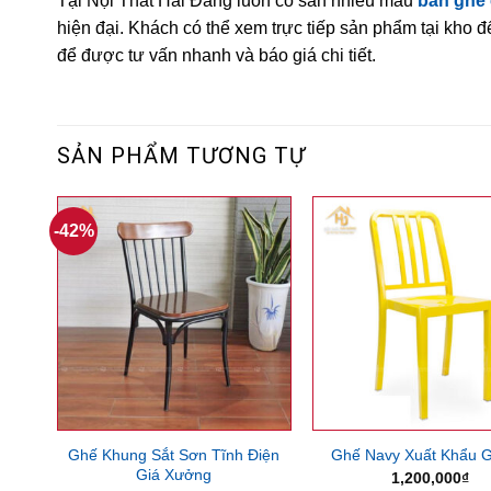
Tại Nội Thất Hải Đăng luôn có sẵn nhiều mẫu
bàn ghế 
hiện đại. Khách có thể xem trực tiếp sản phẩm tại kho 
để được tư vấn nhanh và báo giá chi tiết.
SẢN PHẨM TƯƠNG TỰ
-42%
Ghế Khung Sắt Sơn Tĩnh Điện
Ghế Navy Xuất Khẩu G
Giá Xưởng
1,200,000
₫