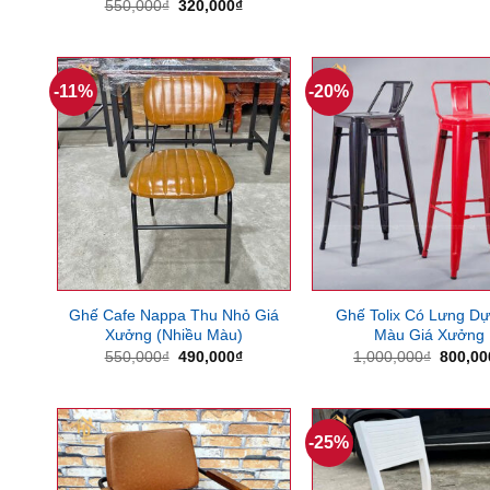
Giá
Giá
550,000
₫
320,000
₫
gốc
hiện
là:
tại
550,000₫.
là:
320,000₫.
-11%
-20%
Ghế Cafe Nappa Thu Nhỏ Giá
Ghế Tolix Có Lưng D
Xưởng (Nhiều Màu)
Màu Giá Xưởng
Giá
Giá
Giá
550,000
₫
490,000
₫
1,000,000
₫
800,00
gốc
hiện
gốc
là:
tại
là:
550,000₫.
là:
1,000,
490,000₫.
-25%