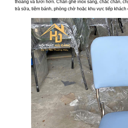
thoáng và tươi hơn. Chân ghế inox sáng, chắc chắn, ch
trà sữa, tiệm bánh, phòng chờ hoặc khu vực tiếp khách 