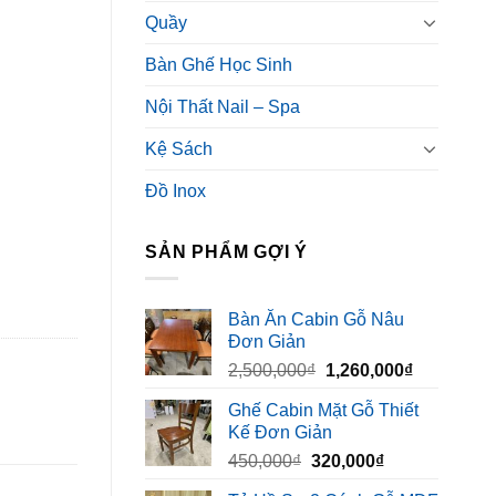
Quầy
Bàn Ghế Học Sinh
Nội Thất Nail – Spa
Kệ Sách
Đồ Inox
SẢN PHẨM GỢI Ý
Bàn Ăn Cabin Gỗ Nâu
Đơn Giản
Giá
Giá
2,500,000
₫
1,260,000
₫
gốc
hiện
Ghế Cabin Mặt Gỗ Thiết
là:
tại
Kế Đơn Giản
2,500,000₫.
là:
Giá
Giá
450,000
₫
320,000
₫
1,260,000₫
gốc
hiện