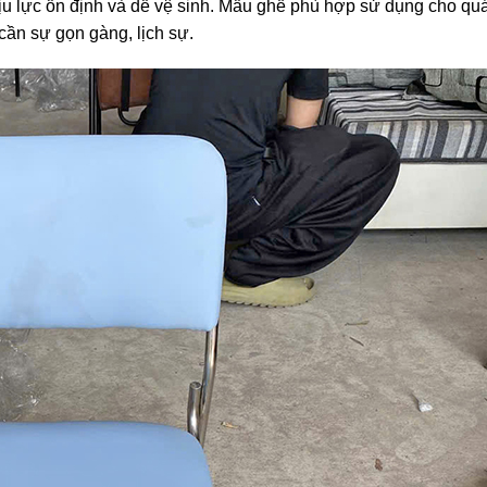
ịu lực ổn định và dễ vệ sinh. Mẫu ghế phù hợp sử dụng cho quá
cần sự gọn gàng, lịch sự.