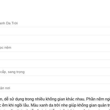
nh Da Trời
bọc nệm
 cấp, sang trọng
tận nơi
ản, dễ sử dụng trong nhiều không gian khác nhau. Phần nệm ng
c êm khi ngồi lâu. Màu xanh da trời nhẹ giúp không gian quán t