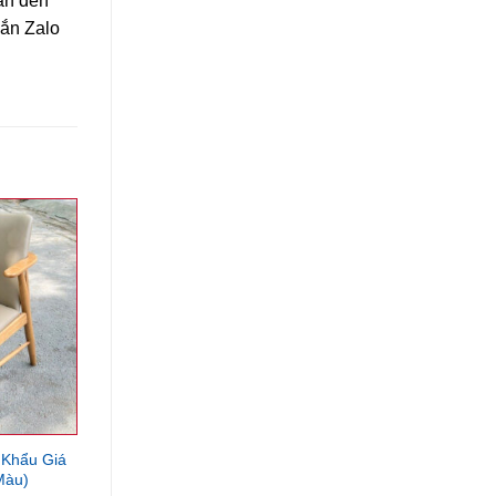
ản đến
hắn Zalo
 Khẩu Giá
Màu)