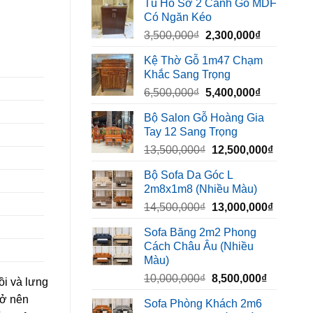
Tủ Hồ Sơ 2 Cánh Gỗ MDF
là:
tại
Có Ngăn Kéo
450,000₫.
là:
Giá
Giá
3,500,000
₫
2,300,000
₫
320,000₫.
gốc
hiện
Kệ Thờ Gỗ 1m47 Chạm
là:
tại
Khắc Sang Trọng
3,500,000₫.
là:
Giá
Giá
6,500,000
₫
5,400,000
₫
2,300,000₫
gốc
hiện
Bộ Salon Gỗ Hoàng Gia
là:
tại
Tay 12 Sang Trọng
6,500,000₫.
là:
Giá
Giá
13,500,000
₫
12,500,000
₫
5,400,000₫
gốc
hiện
Bộ Sofa Da Góc L
là:
tại
2m8x1m8 (Nhiều Màu)
13,500,000₫.
là:
Giá
Giá
14,500,000
₫
13,000,000
₫
12,500,
gốc
hiện
Sofa Băng 2m2 Phong
là:
tại
Cách Châu Âu (Nhiều
14,500,000₫.
là:
Màu)
13,000,
Giá
Giá
10,000,000
₫
8,500,000
₫
ồi và lưng
gốc
hiện
rở nên
Sofa Phòng Khách 2m6
là:
tại