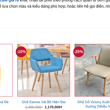
cafe giá rẻ
khác nhau để phối theo phong cách quán từ đơn gi
để lựa chọn màu và kiểu dáng phù hợp, hoặc liên hệ gọi điện, n
-10%
-25%
Ghế Gỗ Victory Xuất
iá Rẻ
Ghế Eames Vải Bố Hiện Đại
Xưởng (Nhiều 
Giá
Giá
1,300,000
₫
1,170,000
₫