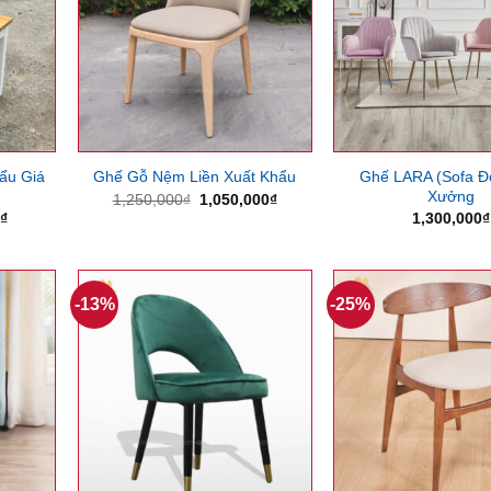
ẩu Giá
Ghế LARA (Sofa Đ
Ghế Gỗ Nệm Liền Xuất Khẩu
Xưởng
Giá
Giá
1,250,000
₫
1,050,000
₫
gốc
hiện
Giá
0
₫
1,300,000
₫
là:
tại
hiện
1,250,000₫.
là:
tại
1,050,000₫.
₫.
là:
600,000₫.
-13%
-25%