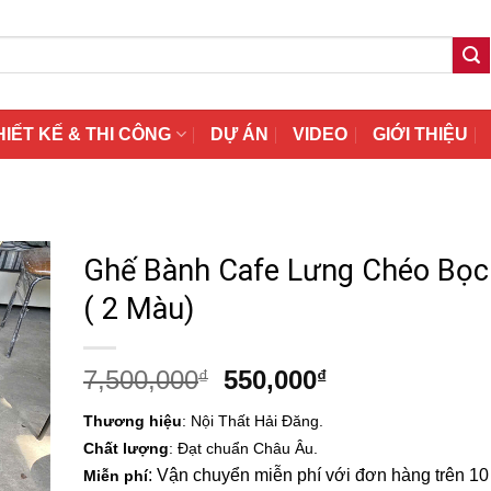
HIẾT KẾ & THI CÔNG
DỰ ÁN
VIDEO
GIỚI THIỆU
Ghế Bành Cafe Lưng Chéo Bọ
( 2 Màu)
Giá
Giá
7,500,000
550,000
₫
₫
gốc
hiện
Thương hiệu
: Nội Thất Hải Đăng.
là:
tại
Chất lượng
: Đạt chuẩn Châu Âu.
7,500,000₫.
là:
: Vận chuyển miễn phí với đơn hàng trên 10 t
Miễn phí
550,000₫.