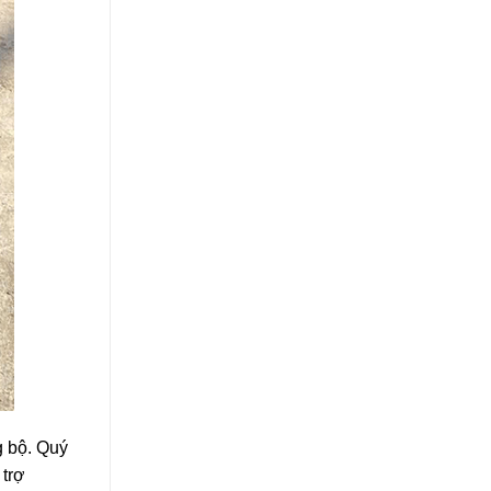
g bộ. Quý
 trợ