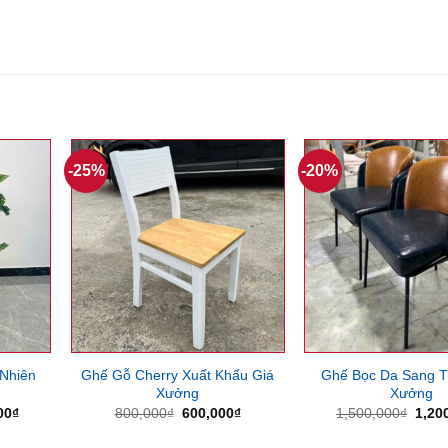
-25%
-20%
Nhiên
Ghế Gỗ Cherry Xuất Khẩu Giá
Ghế Bọc Da Sang T
Xưởng
Xưởng
Giá
Giá
Giá
Giá
00
₫
800,000
₫
600,000
₫
1,500,000
₫
1,20
hiện
gốc
hiện
gốc
tại
là:
tại
là: