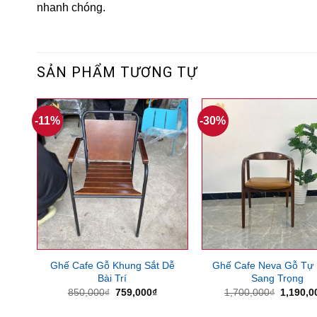
nhanh chóng.
SẢN PHẨM TƯƠNG TỰ
-11%
-30%
Ghế Cafe Gỗ Khung Sắt Dễ
Ghế Cafe Neva Gỗ Tự 
Bài Trí
Sang Trọng
Giá
Giá
Giá
850,000
₫
759,000
₫
1,700,000
₫
1,190,0
gốc
hiện
gốc
là:
tại
là: