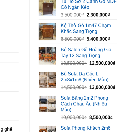
Tủ Hồ Sơ 2 Cánh Gỗ MDF
là:
tại
Có Ngăn Kéo
450,000₫.
là:
Giá
Giá
3,500,000
₫
2,300,000
₫
320,000₫.
gốc
hiện
Kệ Thờ Gỗ 1m47 Chạm
là:
tại
Khắc Sang Trọng
3,500,000₫.
là:
Giá
Giá
6,500,000
₫
5,400,000
₫
2,300,000₫
gốc
hiện
Bộ Salon Gỗ Hoàng Gia
là:
tại
Tay 12 Sang Trọng
6,500,000₫.
là:
Giá
Giá
13,500,000
₫
12,500,000
₫
5,400,000₫
gốc
hiện
Bộ Sofa Da Góc L
là:
tại
2m8x1m8 (Nhiều Màu)
13,500,000₫.
là:
Giá
Giá
14,500,000
₫
13,000,000
₫
12,500,
gốc
hiện
Sofa Băng 2m2 Phong
là:
tại
Cách Châu Âu (Nhiều
14,500,000₫.
là:
Màu)
13,000,
Giá
Giá
10,000,000
₫
8,500,000
₫
gốc
hiện
Sofa Phòng Khách 2m6
ng ghế
là:
tại