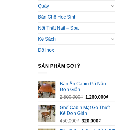
Quầy
Bàn Ghế Học Sinh
Nội Thất Nail – Spa
Kệ Sách
Đồ Inox
SẢN PHẨM GỢI Ý
Bàn Ăn Cabin Gỗ Nâu
Đơn Giản
Giá
Giá
2,500,000
₫
1,260,000
₫
gốc
hiện
Ghế Cabin Mặt Gỗ Thiết
là:
tại
Kế Đơn Giản
2,500,000₫.
là:
Giá
Giá
450,000
₫
320,000
₫
1,260,000₫
gốc
hiện