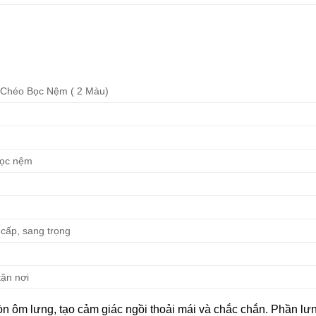
 Chéo Bọc Nệm ( 2 Màu)
bọc nệm
 cấp, sang trọng
tận nơi
òn ôm lưng, tạo cảm giác ngồi thoải mái và chắc chắn. Phần lư