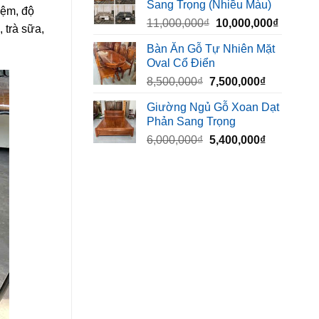
Sang Trọng (Nhiều Màu)
10,000,000₫.
là:
nệm, độ
Giá
Giá
11,000,000
₫
10,000,000
₫
8,500,00
 trà sữa,
gốc
hiện
Bàn Ăn Gỗ Tự Nhiên Mặt
là:
tại
Oval Cổ Điển
11,000,000₫.
là:
Giá
Giá
8,500,000
₫
7,500,000
₫
10,000,
gốc
hiện
Giường Ngủ Gỗ Xoan Dạt
là:
tại
Phản Sang Trọng
8,500,000₫.
là:
Giá
Giá
6,000,000
₫
5,400,000
₫
7,500,000₫
gốc
hiện
là:
tại
6,000,000₫.
là:
5,400,000₫