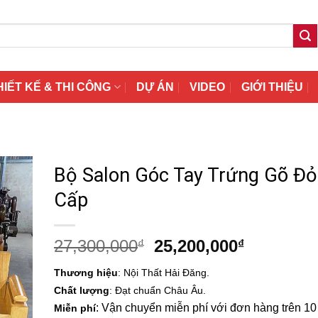
HIẾT KẾ & THI CÔNG
DỰ ÁN
VIDEO
GIỚI THIỆU
Bộ Salon Góc Tay Trứng Gõ Đỏ
Cấp
Giá
Giá
27,300,000
25,200,000
₫
₫
gốc
hiện
Thương hiệu
: Nội Thất Hải Đăng.
là:
tại
Chất lượng
: Đạt chuẩn Châu Âu.
27,300,000₫.
là:
: Vận chuyển miễn phí với đơn hàng trên 10 t
Miễn phí
25,200,00