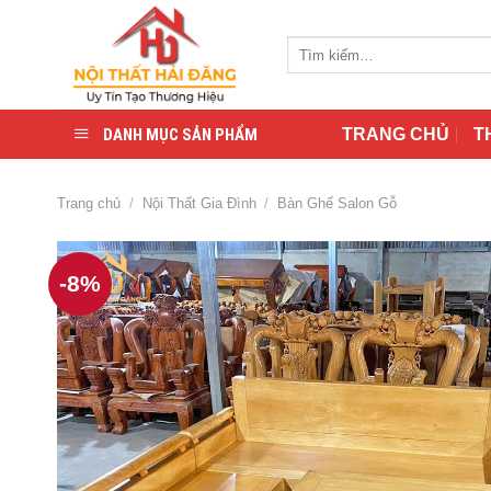
Skip
to
Tìm
content
kiếm:
DANH MỤC SẢN PHẨM
TRANG CHỦ
T
Trang chủ
/
Nội Thất Gia Đình
/
Bàn Ghế Salon Gỗ
-8%