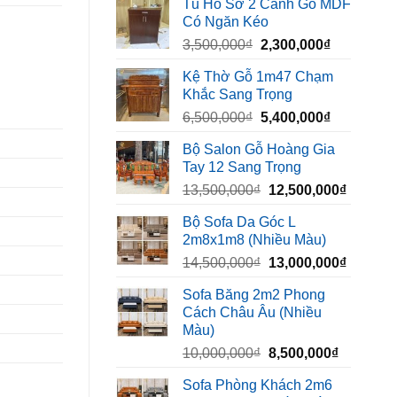
Tủ Hồ Sơ 2 Cánh Gỗ MDF
là:
tại
Có Ngăn Kéo
450,000₫.
là:
Giá
Giá
3,500,000
₫
2,300,000
₫
320,000₫.
gốc
hiện
Kệ Thờ Gỗ 1m47 Chạm
là:
tại
Khắc Sang Trọng
3,500,000₫.
là:
Giá
Giá
6,500,000
₫
5,400,000
₫
2,300,000₫
gốc
hiện
Bộ Salon Gỗ Hoàng Gia
là:
tại
Tay 12 Sang Trọng
6,500,000₫.
là:
Giá
Giá
13,500,000
₫
12,500,000
₫
5,400,000₫
gốc
hiện
Bộ Sofa Da Góc L
là:
tại
2m8x1m8 (Nhiều Màu)
13,500,000₫.
là:
Giá
Giá
14,500,000
₫
13,000,000
₫
12,500,
gốc
hiện
Sofa Băng 2m2 Phong
là:
tại
Cách Châu Âu (Nhiều
14,500,000₫.
là:
Màu)
13,000,
Giá
Giá
10,000,000
₫
8,500,000
₫
gốc
hiện
Sofa Phòng Khách 2m6
là:
tại