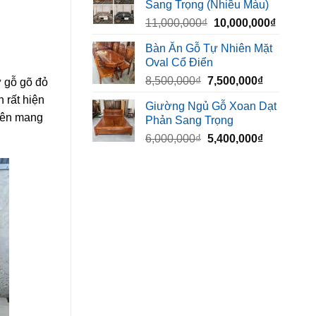
Sang Trọng (Nhiều Màu)
10,000,000₫.
là:
Giá
Giá
11,000,000
₫
10,000,000
₫
8,500,00
gốc
hiện
Bàn Ăn Gỗ Tự Nhiên Mặt
là:
tại
Oval Cổ Điển
11,000,000₫.
là:
Giá
Giá
8,500,000
₫
7,500,000
₫
10,000,
ừ gỗ gõ đỏ
gốc
hiện
 rất hiện
Giường Ngủ Gỗ Xoan Dạt
là:
tại
hiên mang
Phản Sang Trọng
8,500,000₫.
là:
Giá
Giá
6,000,000
₫
5,400,000
₫
7,500,000₫
gốc
hiện
là:
tại
6,000,000₫.
là:
5,400,000₫