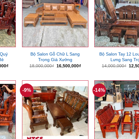
 Quý
Bộ Salon Gỗ Chữ L Sang
Bộ Salon Tay 12 Lo
Rẻ
Trọng Giá Xưởng
Lưng Sang Tr
Giá
Giá
Giá
Giá
000
₫
18,000,000
₫
16,500,000
₫
14,000,000
₫
12,5
hiện
gốc
hiện
gốc
tại
là:
tại
là:
500₫.
là:
18,000,000₫.
là:
14,0
11,340,000₫.
16,500,000₫.
-9%
-14%