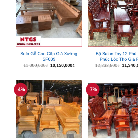
Sofa Gỗ Cao Cấp Giá Xưởng
Bộ Salon Tay 12 Phú
SF039
Phúc Lộc Thọ Giá 
Giá
Giá
Giá
11,000,000
₫
10,150,000
₫
12,232,500
₫
11,340,
gốc
hiện
gốc
là:
tại
là:
11,000,000₫.
là:
12,232,
10,150,000₫.
-4%
-7%