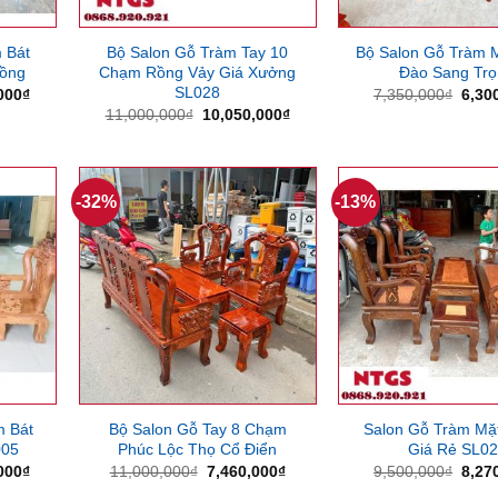
 Bát
Bộ Salon Gỗ Tràm Tay 10
Bộ Salon Gỗ Tràm 
Rồng
Chạm Rồng Vảy Giá Xưởng
Đào Sang Tr
SL028
Giá
Giá
000
₫
7,350,000
₫
6,30
hiện
gốc
Giá
Giá
11,000,000
₫
10,050,000
₫
tại
là:
gốc
hiện
000₫.
là:
7,35
là:
tại
17,640,000₫.
11,000,000₫.
là:
10,050,000₫.
-32%
-13%
m Bát
Bộ Salon Gỗ Tay 8 Chạm
Salon Gỗ Tràm Mặ
005
Phúc Lộc Thọ Cổ Điển
Giá Rẻ SL0
Giá
Giá
Giá
Giá
000
₫
11,000,000
₫
7,460,000
₫
9,500,000
₫
8,27
hiện
gốc
hiện
gốc