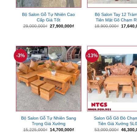
Bộ Salon Gỗ Tự Nhiên Cao
Bộ Salon Tay 12 Tràm
Cấp Giá Tốt
Tiên Mặt Gõ Chạm 
Giá
Giá
Giá
29,000,000
₫
27,900,000
₫
18,900,000
₫
17,640,
gốc
hiện
gốc
là:
tại
là:
29,000,000₫.
là:
18,900,
27,900,000₫.
-3%
-13%
Bộ Salon Gỗ Tự Nhiên Sang
Salon Gỗ Gõ Đỏ Chạ
Trọng Giá Xưởng
Tiên Giá Xưởng SL
Giá
Giá
Giá
15,225,000
₫
14,700,000
₫
53,000,000
₫
46,300,
gốc
hiện
gốc