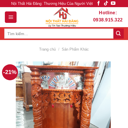
Skip
Nội Thất Hải Đăng: Thương Hiệu Của Người Việt
to
Hotline:
content
0938.915.322
Tìm
kiếm:
Trang chủ
/
Sản Phẩm Khác
-21%