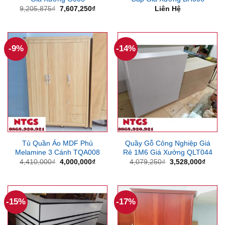
Giá
Giá
9,205,875
₫
7,607,250
₫
Liên Hệ
gốc
hiện
là:
tại
9,205,875₫.
là:
7,607,250₫.
-9%
-14%
Tủ Quần Áo MDF Phủ
Quầy Gỗ Công Nghiệp Giá
Melamine 3 Cánh TQA008
Rẻ 1M6 Giá Xưởng QLT044
Giá
Giá
Giá
Giá
4,410,000
₫
4,000,000
₫
4,079,250
₫
3,528,000
₫
gốc
hiện
gốc
hiện
là:
tại
là:
tại
4,410,000₫.
là:
4,079,250₫.
là:
4,000,000₫.
3,528
-15%
-17%