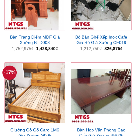
Bàn Trang Điểm MDF Giá
Bộ Bàn Ghế Xếp Inox Cafe
Xưởng BTD003
Giá Rẻ Giá Xưởng CF019
Giá
Giá
Giá
Giá
1,752,975
₫
1,428,840
₫
1,212,750
₫
826,875
₫
gốc
hiện
gốc
hiện
là:
tại
là:
tại
1,752,975₫.
là:
1,212,750₫.
là:
1,428,840₫.
826,87
-17%
Giường Gỗ Gõ Caro 1M6
Bàn Họp Văn Phòng Cao
Giá Xưởng G005
Cấp Giá Xưởng BH006