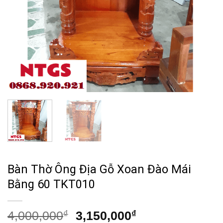
Bàn Thờ Ông Địa Gỗ Xoan Đào Mái
Bằng 60 TKT010
Giá
Giá
4,000,000
₫
3,150,000
₫