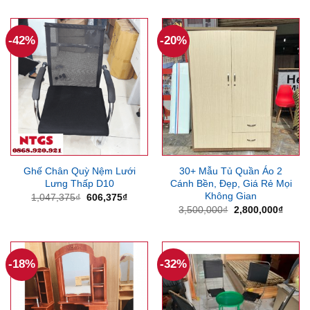
là:
tại
là:
tại
10,473,750₫.
là:
10,000,000₫.
là:
9,591,750₫.
8,270
-42%
-20%
Ghế Chân Quỳ Nệm Lưới
30+ Mẫu Tủ Quần Áo 2
Lưng Thấp D10
Cánh Bền, Đẹp, Giá Rẻ Mọi
Không Gian
Giá
Giá
1,047,375
₫
606,375
₫
gốc
hiện
Giá
Giá
3,500,000
₫
2,800,000
₫
là:
tại
gốc
hiện
1,047,375₫.
là:
là:
tại
606,375₫.
3,500,000₫.
là:
2,800
-18%
-32%