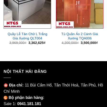
Quầy Lễ Tân Chữ L Trắng
Tủ Quần Áo 2 Cánh Giá
Giá Xưởng QLT004
Xưởng TQA006
Giá
Giá
Giá
Giá
3,969,000
₫
3,362,625
₫
4,200,000
₫
3,500,000
₫
gốc
hiện
gốc
hiện
là:
tại
là:
tại
3,969,000₫.
là:
4,200,000₫.
là:
3,362,625₫.
3,500
NỘI THẤT HẢI ĐĂNG
Địa chỉ:
11 Bùi Cẩm Hổ, Tân Thới Hoà, Tân Phú, Hồ
Chí Minh
Bộ phận bán hàng:
Sale 1:
0941.181.181