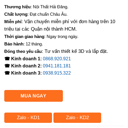
gốc
hiện
Thương hiệu
: Nội Thất Hải Đăng.
là:
tại
Chất lượng
: Đạt chuẩn Châu Âu.
4,000,000₫.
là:
: Vận chuyển miễn phí với đơn hàng trên 10
Miễn phí
3,150,000₫.
triệu tại các Quận nội thành HCM.
Thời gian giao hàng
: Ngay trong ngày.
Bảo hành
: 12 tháng.
: Tư vấn thiết kế 3D và lắp đặt.
Đóng theo yêu cầu
☎ Kinh doanh 1:
0868.920.921
☎ Kinh doanh 2:
0941.181.181
☎ Kinh doanh 3:
0938.915.322
MUA NGAY
Zalo - KD1
Zalo - KD2