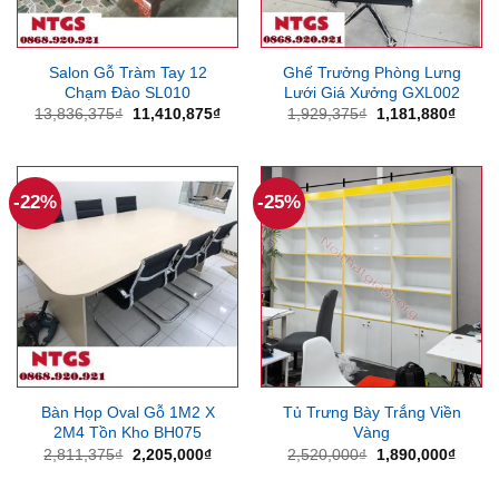
Salon Gỗ Tràm Tay 12
Ghế Trưởng Phòng Lưng
Chạm Đào SL010
Lưới Giá Xưởng GXL002
Giá
Giá
Giá
Giá
13,836,375
₫
11,410,875
₫
1,929,375
₫
1,181,880
₫
gốc
hiện
gốc
hiện
là:
tại
là:
tại
13,836,375₫.
là:
1,929,375₫.
là:
11,410,875₫.
1,181
-22%
-25%
Bàn Họp Oval Gỗ 1M2 X
Tủ Trưng Bày Trắng Viền
2M4 Tồn Kho BH075
Vàng
Giá
Giá
Giá
Giá
2,811,375
₫
2,205,000
₫
2,520,000
₫
1,890,000
₫
gốc
hiện
gốc
hiện
là:
tại
là:
tại