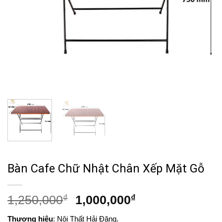
Bàn Cafe Chữ Nhật Chân Xếp Mặt Gỗ
Giá
Giá
1,250,000
₫
1,000,000
₫
gốc
hiện
Thương hiệu
: Nội Thất Hải Đăng.