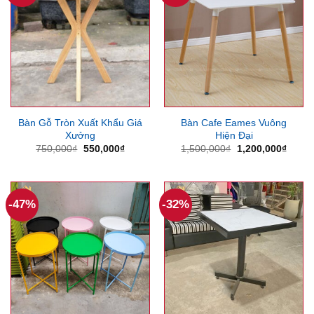
Bàn Gỗ Tròn Xuất Khẩu Giá
Bàn Cafe Eames Vuông
Xưởng
Hiện Đại
Giá
Giá
Giá
Giá
750,000
₫
550,000
₫
1,500,000
₫
1,200,000
₫
gốc
hiện
gốc
hiện
là:
tại
là:
tại
750,000₫.
là:
1,500,000₫.
là:
550,000₫.
1,200
-47%
-32%