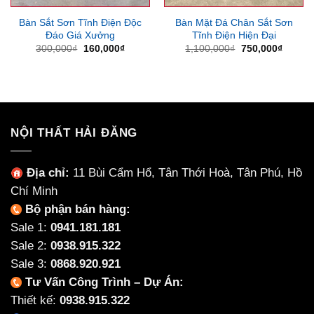
Bàn Sắt Sơn Tĩnh Điện Độc
Bàn Mặt Đá Chân Sắt Sơn
Đáo Giá Xưởng
Tĩnh Điện Hiện Đại
Giá
Giá
Giá
Giá
300,000
₫
160,000
₫
1,100,000
₫
750,000
₫
gốc
hiện
gốc
hiện
là:
tại
là:
tại
300,000₫.
là:
1,100,000₫.
là:
160,000₫.
750,00
NỘI THẤT HẢI ĐĂNG
Địa chỉ:
11 Bùi Cẩm Hổ, Tân Thới Hoà, Tân Phú, Hồ
Chí Minh
Bộ phận bán hàng:
Sale 1:
0941.181.181
Sale 2:
0938.915.322
Sale 3:
0868.920.921
Tư Vấn Công Trình – Dự Án:
Thiết kế:
0938.915.322