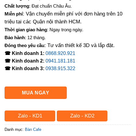
là:
tại
Chất lượng
: Đạt chuẩn Châu Âu.
1,250,000₫.
là:
: Vận chuyển miễn phí với đơn hàng trên 10
Miễn phí
1,000,000₫.
triệu tại các Quận nội thành HCM.
Thời gian giao hàng
: Ngay trong ngày.
Bảo hành
: 12 tháng.
: Tư vấn thiết kế 3D và lắp đặt.
Đóng theo yêu cầu
☎ Kinh doanh 1:
0868.920.921
☎ Kinh doanh 2:
0941.181.181
☎ Kinh doanh 3:
0938.915.322
MUA NGAY
Zalo - KD1
Zalo - KD2
Danh mục:
Bàn Cafe