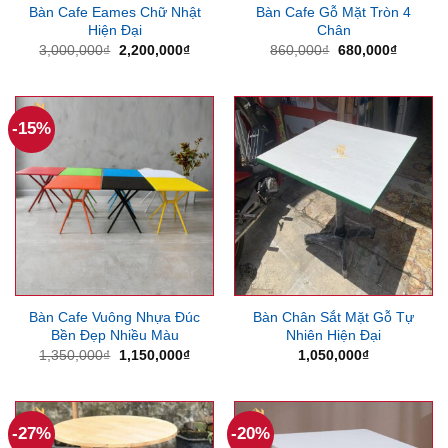
Bàn Cafe Eames Chữ Nhật
Bàn Cafe Gỗ Mặt Tròn 4
Hiện Đại
Chân
Giá
Giá
Giá
Giá
3,000,000
₫
2,200,000
₫
860,000
₫
680,000
₫
gốc
hiện
gốc
hiện
là:
tại
là:
tại
3,000,000₫.
là:
860,000₫.
là:
2,200,000₫.
680,000
-15%
Bàn Cafe Vuông Nhựa Đúc
Bàn Chân Sắt Mặt Gỗ Tự
Bền Đẹp Nhiều Màu
Nhiên Hiện Đại
Giá
Giá
1,350,000
₫
1,150,000
₫
1,050,000
₫
gốc
hiện
là:
tại
1,350,000₫.
là:
1,150,000₫.
-27%
-20%