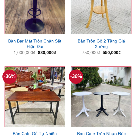
Bàn Bar Mặt Tròn Chân Sắt
Bàn Tròn Gỗ 2 Tầng Giá
Hiện Đại
Xưởng
Giá
Giá
Giá
Giá
1,000,000
₫
880,000
₫
750,000
₫
550,000
₫
gốc
hiện
gốc
hiện
là:
tại
là:
tại
1,000,000₫.
là:
750,000₫.
là:
880,000₫.
550,000
-36%
-36%
Bàn Cafe Gỗ Tự Nhiên
Bàn Cafe Tròn Nhựa Đúc