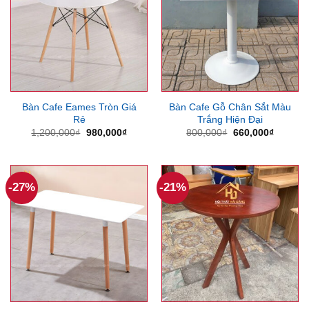
Bàn Cafe Eames Tròn Giá
Bàn Cafe Gỗ Chân Sắt Màu
Rẻ
Trắng Hiện Đại
Giá
Giá
Giá
Giá
1,200,000
₫
980,000
₫
800,000
₫
660,000
₫
gốc
hiện
gốc
hiện
là:
tại
là:
tại
1,200,000₫.
là:
800,000₫.
là:
980,000₫.
660,000
-27%
-21%