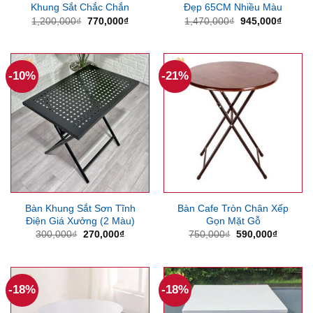
Khung Sắt Chắc Chắn
Đẹp 65CM Nhiều Màu
Giá
Giá
Giá
Giá
1,200,000
₫
770,000
₫
1,470,000
₫
945,000
₫
gốc
hiện
gốc
hiện
là:
tại
là:
tại
1,200,000₫.
là:
1,470,000₫.
là:
770,000₫.
945,00
-10%
-21%
Bàn Khung Sắt Sơn Tĩnh
Bàn Cafe Tròn Chân Xếp
Điện Giá Xưởng (2 Màu)
Gọn Mặt Gỗ
Giá
Giá
Giá
Giá
300,000
₫
270,000
₫
750,000
₫
590,000
₫
gốc
hiện
gốc
hiện
là:
tại
là:
tại
300,000₫.
là:
750,000₫.
là:
270,000₫.
590,000
-18%
-18%