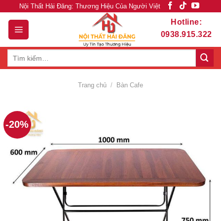
Skip
Nội Thất Hải Đăng: Thương Hiệu Của Người Việt
to
Hotline:
content
0938.915.322
Tìm
kiếm:
Trang chủ
/
Bàn Cafe
-20%