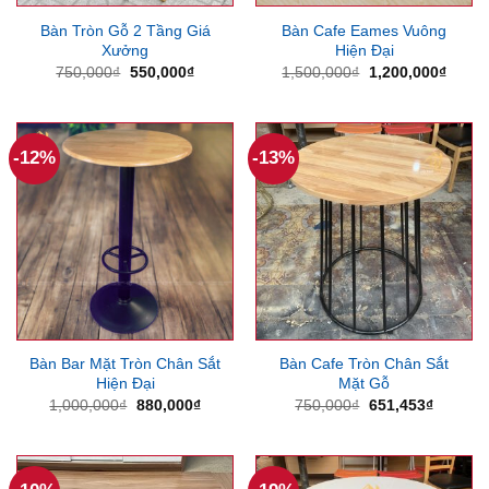
Bàn Tròn Gỗ 2 Tầng Giá
Bàn Cafe Eames Vuông
Xưởng
Hiện Đại
Giá
Giá
Giá
Giá
750,000
₫
550,000
₫
1,500,000
₫
1,200,000
₫
gốc
hiện
gốc
hiện
là:
tại
là:
tại
750,000₫.
là:
1,500,000₫.
là:
550,000₫.
1,200
-12%
-13%
Bàn Bar Mặt Tròn Chân Sắt
Bàn Cafe Tròn Chân Sắt
Hiện Đại
Mặt Gỗ
Giá
Giá
Giá
Giá
1,000,000
₫
880,000
₫
750,000
₫
651,453
₫
gốc
hiện
gốc
hiện
là:
tại
là:
tại
1,000,000₫.
là:
750,000₫.
là:
880,000₫.
651,453