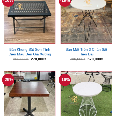
-10%
-19%
Bàn Khung Sắt Sơn Tĩnh
Bàn Mặt Tròn 3 Chân Sắt
Điện Màu Đen Giá Xưởng
Hiện Đại
Giá
Giá
Giá
Giá
300,000
₫
270,000
₫
700,000
₫
570,000
₫
gốc
hiện
gốc
hiện
là:
tại
là:
tại
300,000₫.
là:
700,000₫.
là:
270,000₫.
570,000
-29%
-16%