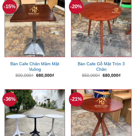
-15%
-20%
Bàn Cafe Chân Mâm Mặt
Bàn Cafe Gỗ Mặt Tròn 3
Vuông
Chân
Giá
Giá
Giá
Giá
800,000
₫
680,000
₫
850,000
₫
680,000
₫
gốc
hiện
gốc
hiện
là:
tại
là:
tại
800,000₫.
là:
850,000₫.
là:
680,000₫.
680,000
-36%
-21%