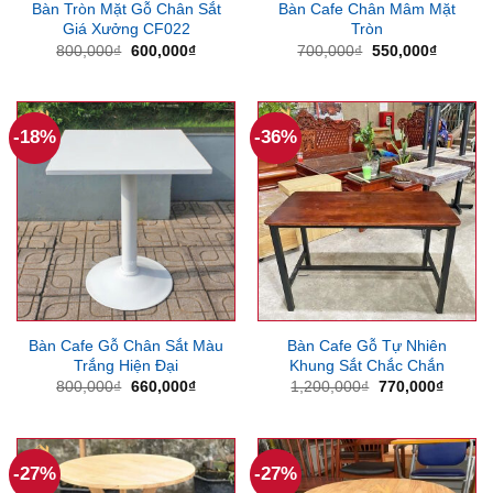
Bàn Tròn Mặt Gỗ Chân Sắt
Bàn Cafe Chân Mâm Mặt
Giá Xưởng CF022
Tròn
Giá
Giá
Giá
Giá
800,000
₫
600,000
₫
700,000
₫
550,000
₫
gốc
hiện
gốc
hiện
là:
tại
là:
tại
800,000₫.
là:
700,000₫.
là:
600,000₫.
550,000
-18%
-36%
Bàn Cafe Gỗ Chân Sắt Màu
Bàn Cafe Gỗ Tự Nhiên
Trắng Hiện Đại
Khung Sắt Chắc Chắn
Giá
Giá
Giá
Giá
800,000
₫
660,000
₫
1,200,000
₫
770,000
₫
gốc
hiện
gốc
hiện
là:
tại
là:
tại
800,000₫.
là:
1,200,000₫.
là:
660,000₫.
770,00
-27%
-27%