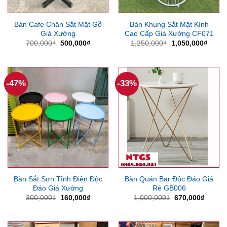
Bàn Cafe Chân Sắt Mặt Gỗ
Bàn Khung Sắt Mặt Kính
Giá Xưởng
Cao Cấp Giá Xưởng CF071
Giá
Giá
Giá
Giá
700,000
₫
500,000
₫
1,250,000
₫
1,050,000
₫
gốc
hiện
gốc
hiện
là:
tại
là:
tại
700,000₫.
là:
1,250,000₫.
là:
500,000₫.
1,050
-47%
-33%
Bàn Sắt Sơn Tĩnh Điện Độc
Bàn Quán Bar Độc Đáo Giá
Đáo Giá Xưởng
Rẻ GB006
Giá
Giá
Giá
Giá
300,000
₫
160,000
₫
1,000,000
₫
670,000
₫
gốc
hiện
gốc
hiện
là:
tại
là:
tại
300,000₫.
là:
1,000,000₫.
là:
160,000₫.
670,00