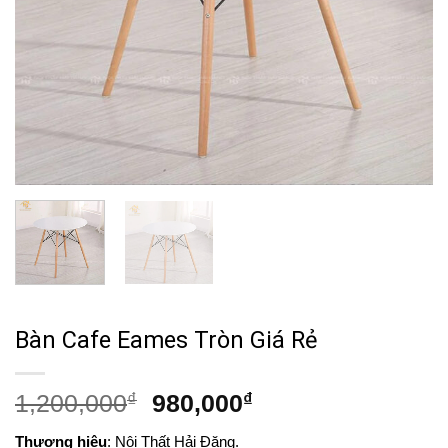
Bàn Cafe Eames Tròn Giá Rẻ
Giá
Giá
1,200,000
₫
980,000
₫
gốc
hiện
Thương hiệu
: Nội Thất Hải Đăng.