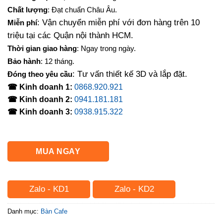
là:
tại
Chất lượng
: Đạt chuẩn Châu Âu.
1,200,000₫.
là:
: Vận chuyển miễn phí với đơn hàng trên 10
Miễn phí
980,000₫.
triệu tại các Quận nội thành HCM.
Thời gian giao hàng
: Ngay trong ngày.
Bảo hành
: 12 tháng.
: Tư vấn thiết kế 3D và lắp đặt.
Đóng theo yêu cầu
☎ Kinh doanh 1:
0868.920.921
☎ Kinh doanh 2:
0941.181.181
☎ Kinh doanh 3:
0938.915.322
MUA NGAY
Zalo - KD1
Zalo - KD2
Danh mục:
Bàn Cafe