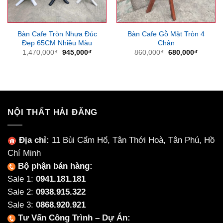
Bàn Cafe Tròn Nhựa Đúc
Bàn Cafe Gỗ Mặt Tròn 4
Đẹp 65CM Nhiều Màu
Chân
Giá
Giá
Giá
Giá
1,470,000
₫
945,000
₫
860,000
₫
680,000
₫
gốc
hiện
gốc
hiện
là:
tại
là:
tại
1,470,000₫.
là:
860,000₫.
là:
945,000₫.
680,000
NỘI THẤT HẢI ĐĂNG
Địa chỉ:
11 Bùi Cẩm Hổ, Tân Thới Hoà, Tân Phú, Hồ
Chí Minh
Bộ phận bán hàng:
Sale 1:
0941.181.181
Sale 2:
0938.915.322
Sale 3:
0868.920.921
Tư Vấn Công Trình – Dự Án: