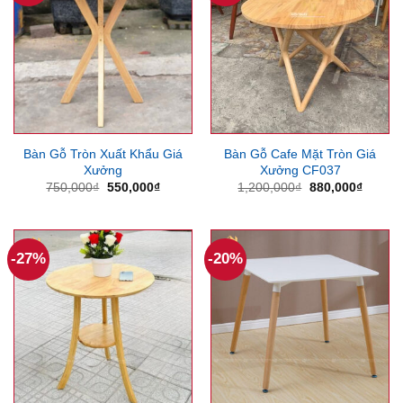
Bàn Gỗ Tròn Xuất Khẩu Giá
Bàn Gỗ Cafe Mặt Tròn Giá
Xưởng
Xưởng CF037
Giá
Giá
Giá
Giá
750,000
₫
550,000
₫
1,200,000
₫
880,000
₫
gốc
hiện
gốc
hiện
là:
tại
là:
tại
750,000₫.
là:
1,200,000₫.
là:
550,000₫.
880,00
-27%
-20%