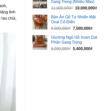
Sang Trọng (Nhiều Màu)
10,000,000₫.
là:
anh,
Giá
Giá
11,000,000
₫
10,000,000
₫
8,500,00
tăng tính
gốc
hiện
Bàn Ăn Gỗ Tự Nhiên Mặt
 lau chùi,
là:
tại
Oval Cổ Điển
11,000,000₫.
là:
Giá
Giá
8,500,000
₫
7,500,000
₫
10,000,
gốc
hiện
Giường Ngủ Gỗ Xoan Dạt
là:
tại
Phản Sang Trọng
8,500,000₫.
là:
Giá
Giá
6,000,000
₫
5,400,000
₫
7,500,000₫
gốc
hiện
là:
tại
6,000,000₫.
là:
5,400,000₫