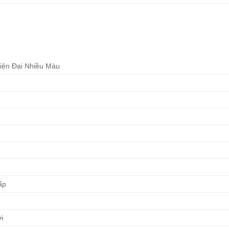
iện Đại Nhiều Màu
ấp
i