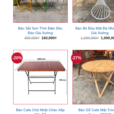
Bàn Sắt Sơn Tĩnh Điện Độc
Bàn Bó Đũa Mặt Đá Nh
Đáo Giá Xưởng
Giá Xưởng
Giá
Giá
Giá
300,000
₫
160,000
₫
1,200,000
₫
1,000,0
gốc
hiện
gốc
là:
tại
là:
300,000₫.
là:
1,200,0
160,000₫.
-20%
-27%
Bàn Cafe Chữ Nhật Chân Xếp
Bàn Gỗ Cafe Mặt Trò