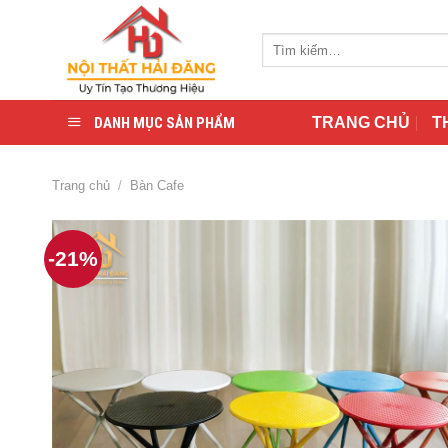
Skip
to
Tìm
content
kiếm:
DANH MỤC SẢN PHẨM
TRANG CHỦ
T
Trang chủ
/
Bàn Cafe
-21%