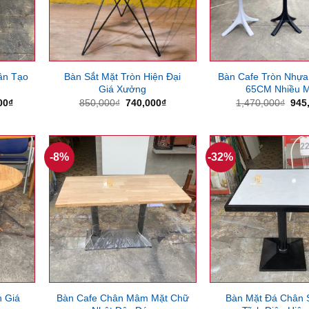
ân Tạo
Bàn Sắt Mặt Tròn Hiện Đại
Bàn Cafe Tròn Nhựa
Giá Xưởng
65CM Nhiều 
Giá
Giá
Giá
Giá
00
₫
850,000
₫
740,000
₫
1,470,000
₫
945
hiện
gốc
hiện
gốc
tại
là:
tại
là:
00₫.
là:
850,000₫.
là:
1,47
1,000,000₫.
740,000₫.
-8%
-32%
n Giá
Bàn Cafe Chân Mâm Mặt Chữ
Bàn Mặt Đá Chân 