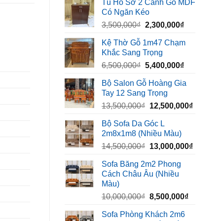
Tủ Hồ Sơ 2 Cánh Gỗ MDF
là:
tại
Có Ngăn Kéo
450,000₫.
là:
Giá
Giá
3,500,000
₫
2,300,000
₫
320,000₫.
gốc
hiện
Kệ Thờ Gỗ 1m47 Chạm
là:
tại
Khắc Sang Trọng
3,500,000₫.
là:
Giá
Giá
6,500,000
₫
5,400,000
₫
2,300,000₫
gốc
hiện
Bộ Salon Gỗ Hoàng Gia
là:
tại
Tay 12 Sang Trọng
6,500,000₫.
là:
Giá
Giá
13,500,000
₫
12,500,000
₫
5,400,000₫
gốc
hiện
Bộ Sofa Da Góc L
là:
tại
2m8x1m8 (Nhiều Màu)
13,500,000₫.
là:
Giá
Giá
14,500,000
₫
13,000,000
₫
12,500,
gốc
hiện
Sofa Băng 2m2 Phong
là:
tại
Cách Châu Âu (Nhiều
14,500,000₫.
là:
Màu)
13,000,
Giá
Giá
10,000,000
₫
8,500,000
₫
gốc
hiện
Sofa Phòng Khách 2m6
là:
tại