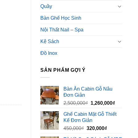
Quầy
Bàn Ghế Học Sinh
Nội Thất Nail – Spa
Kệ Sách
Đồ Inox
SẢN PHẨM GỢI Ý
Bàn Ăn Cabin Gỗ Nâu
Đơn Giản
Giá
Giá
2,500,000
₫
1,260,000
₫
gốc
hiện
Ghế Cabin Mặt Gỗ Thiết
là:
tại
Kế Đơn Giản
2,500,000₫.
là:
Giá
Giá
450,000
₫
320,000
₫
1,260,000₫
gốc
hiện