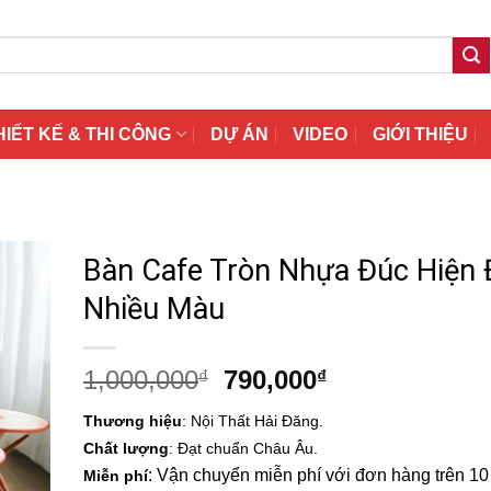
HIẾT KẾ & THI CÔNG
DỰ ÁN
VIDEO
GIỚI THIỆU
Bàn Cafe Tròn Nhựa Đúc Hiện 
Nhiều Màu
Giá
Giá
1,000,000
790,000
₫
₫
gốc
hiện
Thương hiệu
: Nội Thất Hải Đăng.
là:
tại
Chất lượng
: Đạt chuẩn Châu Âu.
1,000,000₫.
là:
: Vận chuyển miễn phí với đơn hàng trên 10 t
Miễn phí
790,000₫.