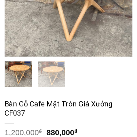
Bàn Gỗ Cafe Mặt Tròn Giá Xưởng
CF037
Giá
Giá
1,200,000
₫
880,000
₫