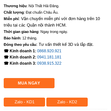
gốc
hiện
Thương hiệu
: Nội Thất Hải Đăng.
là:
tại
Chất lượng
: Đạt chuẩn Châu Âu.
1,200,000₫.
là:
: Vận chuyển miễn phí với đơn hàng trên 10
Miễn phí
880,000₫.
triệu tại các Quận nội thành HCM.
Thời gian giao hàng
: Ngay trong ngày.
Bảo hành
: 12 tháng.
: Tư vấn thiết kế 3D và lắp đặt.
Đóng theo yêu cầu
☎ Kinh doanh 1:
0868.920.921
☎ Kinh doanh 2:
0941.181.181
☎ Kinh doanh 3:
0938.915.322
MUA NGAY
Zalo - KD1
Zalo - KD2