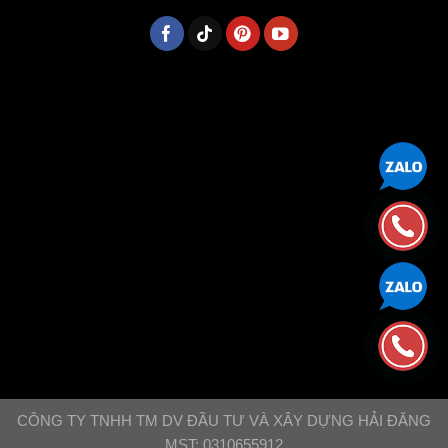
CÔNG TY TNHH TM DV ĐẦU TƯ VÀ XÂY DỰNG HẢI ĐĂNG
MST: 0310655912