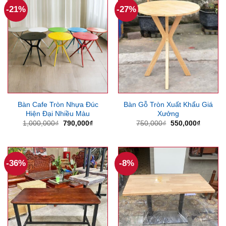
-21%
-27%
Bàn Cafe Tròn Nhựa Đúc
Bàn Gỗ Tròn Xuất Khẩu Giá
Hiện Đại Nhiều Màu
Xưởng
Giá
Giá
Giá
Giá
1,000,000
₫
790,000
₫
750,000
₫
550,000
₫
gốc
hiện
gốc
hiện
là:
tại
là:
tại
1,000,000₫.
là:
750,000₫.
là:
790,000₫.
550,000
-36%
-8%