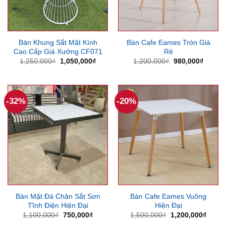
Bàn Khung Sắt Mặt Kính
Bàn Cafe Eames Tròn Giá
Cao Cấp Giá Xưởng CF071
Rẻ
Giá
Giá
Giá
Giá
1,250,000
₫
1,050,000
₫
1,200,000
₫
980,000
₫
gốc
hiện
gốc
hiện
là:
tại
là:
tại
1,250,000₫.
là:
1,200,000₫.
là:
1,050,000₫.
980,00
-32%
-20%
Bàn Mặt Đá Chân Sắt Sơn
Bàn Cafe Eames Vuông
Tĩnh Điện Hiện Đại
Hiện Đại
Giá
Giá
Giá
Giá
1,100,000
₫
750,000
₫
1,500,000
₫
1,200,000
₫
gốc
hiện
gốc
hiện