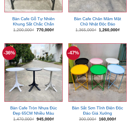
Bàn Cafe Gỗ Tự Nhiên
Bàn Cafe Chân Mâm Mặt
Khung Sắt Chắc Chắn
Chữ Nhật Độc Đáo
Giá
Giá
Giá
Giá
1,200,000
₫
770,000
₫
1,365,000
₫
1,260,000
₫
gốc
hiện
gốc
hiện
là:
tại
là:
tại
1,200,000₫.
là:
1,365,000₫.
là:
770,000₫.
1,260
-36%
-47%
Bàn Cafe Tròn Nhựa Đúc
Bàn Sắt Sơn Tĩnh Điện Độc
Đẹp 65CM Nhiều Màu
Đáo Giá Xưởng
Giá
Giá
Giá
Giá
1,470,000
₫
945,000
₫
300,000
₫
160,000
₫
gốc
hiện
gốc
hiện
là:
tại
là:
tại
1,470,000₫.
là:
300,000₫.
là: