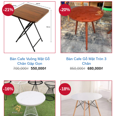
945,000₫.
160,000
-21%
-20%
Bàn Cafe Vuông Mặt Gỗ
Bàn Cafe Gỗ Mặt Tròn 3
Chân Gập Gọn
Chân
Giá
Giá
Giá
Giá
700,000
₫
550,000
₫
850,000
₫
680,000
₫
gốc
hiện
gốc
hiện
là:
tại
là:
tại
700,000₫.
là:
850,000₫.
là:
550,000₫.
680,000
-16%
-18%