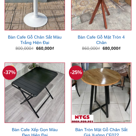
Bàn Cafe Gỗ Chân Sắt Màu
Bàn Cafe Gỗ Mặt Tròn 4
Trắng Hiện Đại
Chân
Giá
Giá
Giá
Giá
800,000
₫
660,000
₫
860,000
₫
680,000
₫
gốc
hiện
gốc
hiện
là:
tại
là:
tại
800,000₫.
là:
860,000₫.
là:
660,000₫.
680,000
-37%
-25%
Bàn Cafe Xếp Gọn Màu
Bàn Tròn Mặt Gỗ Chân Sắt
Đen Hiện Đại
Giá Xưởng CF022