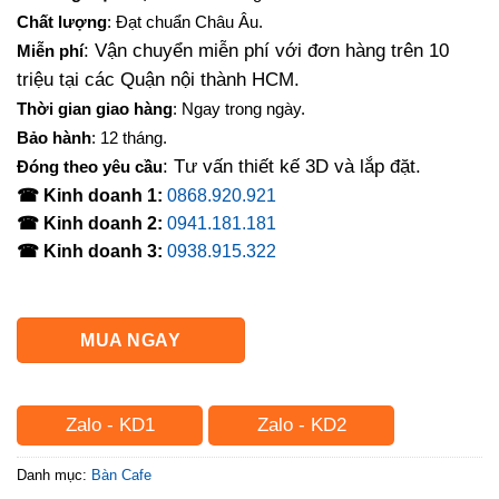
là:
tại
Chất lượng
: Đạt chuẩn Châu Âu.
1,000,000₫.
là:
: Vận chuyển miễn phí với đơn hàng trên 10
Miễn phí
670,000₫.
triệu tại các Quận nội thành HCM.
Thời gian giao hàng
: Ngay trong ngày.
Bảo hành
: 12 tháng.
: Tư vấn thiết kế 3D và lắp đặt.
Đóng theo yêu cầu
☎ Kinh doanh 1:
0868.920.921
☎ Kinh doanh 2:
0941.181.181
☎ Kinh doanh 3:
0938.915.322
MUA NGAY
Zalo - KD1
Zalo - KD2
Danh mục:
Bàn Cafe