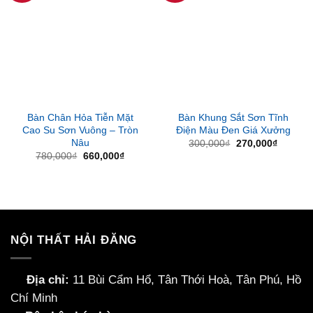
Bàn Chân Hỏa Tiễn Mặt
Bàn Khung Sắt Sơn Tĩnh
Cao Su Sơn Vuông – Tròn
Điện Màu Đen Giá Xưởng
Nâu
Giá
Giá
300,000
₫
270,000
₫
gốc
hiện
Giá
Giá
780,000
₫
660,000
₫
là:
tại
gốc
hiện
300,000₫.
là:
là:
tại
270,000
780,000₫.
là:
660,000₫.
NỘI THẤT HẢI ĐĂNG
Địa chỉ:
11 Bùi Cẩm Hổ, Tân Thới Hoà, Tân Phú, Hồ
Chí Minh