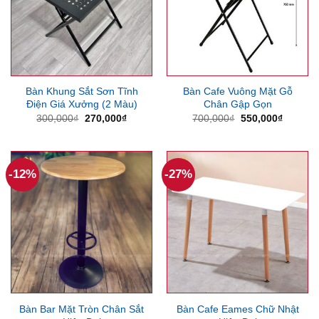
Bàn Khung Sắt Sơn Tĩnh
Bàn Cafe Vuông Mặt Gỗ
Điện Giá Xưởng (2 Màu)
Chân Gập Gọn
Giá
Giá
Giá
Giá
300,000
₫
270,000
₫
700,000
₫
550,000
₫
gốc
hiện
gốc
hiện
là:
tại
là:
tại
300,000₫.
là:
700,000₫.
là:
270,000₫.
550,000
-12%
-27%
Bàn Bar Mặt Tròn Chân Sắt
Bàn Cafe Eames Chữ Nhật