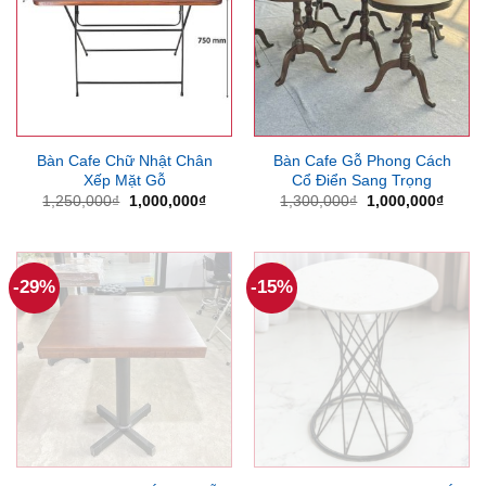
Bàn Cafe Chữ Nhật Chân
Bàn Cafe Gỗ Phong Cách
Xếp Mặt Gỗ
Cổ Điển Sang Trọng
Giá
Giá
Giá
Giá
1,250,000
₫
1,000,000
₫
1,300,000
₫
1,000,000
₫
gốc
hiện
gốc
hiện
là:
tại
là:
tại
1,250,000₫.
là:
1,300,000₫.
là:
1,000,000₫.
1,000
-29%
-15%