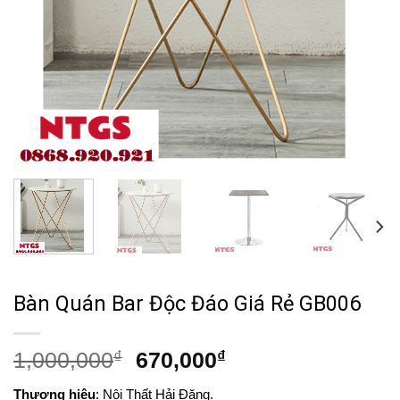
Bàn Quán Bar Độc Đáo Giá Rẻ GB006
Giá
Giá
1,000,000
₫
670,000
₫
gốc
hiện
Thương hiệu
: Nội Thất Hải Đăng.