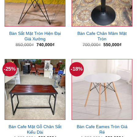
Bàn Sắt Mặt Tròn Hiện Đại
Bàn Cafe Chân Mâm Mặt
Giá Xưởng
Tròn
Giá
Giá
Giá
Giá
850,000
₫
740,000
₫
700,000
₫
550,000
₫
gốc
hiện
gốc
hiện
là:
tại
là:
tại
850,000₫.
là:
700,000₫.
là:
740,000₫.
550,000
-25%
-18%
Bàn Cafe Mặt Gỗ Chân Sắt
Bàn Cafe Eames Tròn Giá
Kiểu Dài
Rẻ