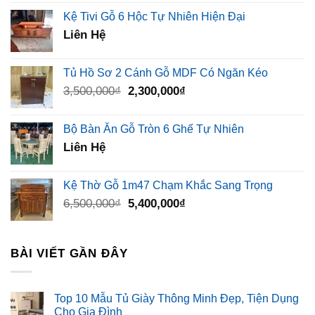
Kệ Tivi Gỗ 6 Hộc Tự Nhiên Hiện Đại
Liên Hệ
Tủ Hồ Sơ 2 Cánh Gỗ MDF Có Ngăn Kéo
Giá
Giá
3,500,000
₫
2,300,000
₫
gốc
hiện
là:
tại
Bộ Bàn Ăn Gỗ Tròn 6 Ghế Tự Nhiên
3,500,000₫.
là:
Liên Hệ
2,300,000₫.
Kệ Thờ Gỗ 1m47 Chạm Khắc Sang Trọng
Giá
Giá
6,500,000
₫
5,400,000
₫
gốc
hiện
là:
tại
6,500,000₫.
là:
BÀI VIẾT GẦN ĐÂY
5,400,000₫.
Top 10 Mẫu Tủ Giày Thông Minh Đẹp, Tiện Dụng
Cho Gia Đình