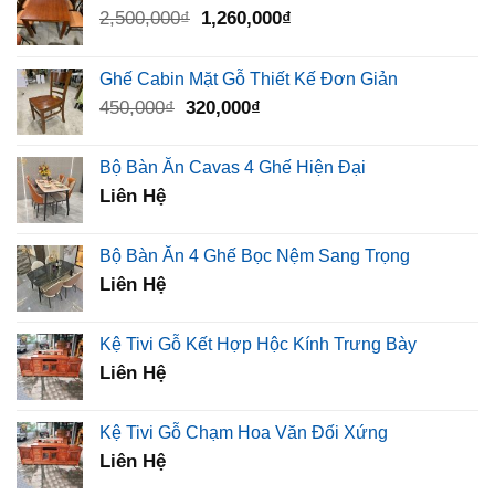
Giá
Giá
2,500,000
₫
1,260,000
₫
gốc
hiện
là:
tại
Ghế Cabin Mặt Gỗ Thiết Kế Đơn Giản
2,500,000₫.
là:
Giá
Giá
450,000
₫
320,000
₫
1,260,000₫.
gốc
hiện
là:
tại
Bộ Bàn Ăn Cavas 4 Ghế Hiện Đại
450,000₫.
là:
Liên Hệ
320,000₫.
Bộ Bàn Ăn 4 Ghế Bọc Nệm Sang Trọng
Liên Hệ
Kệ Tivi Gỗ Kết Hợp Hộc Kính Trưng Bày
Liên Hệ
Kệ Tivi Gỗ Chạm Hoa Văn Đối Xứng
Liên Hệ