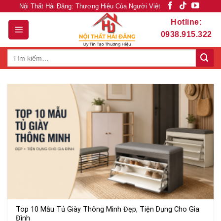
Skip
Nội Thất Hải Đăng: Thương Hiệu Của Người Việt
to
Hotline:
content
0938.915.322
Tìm
kiếm:
Top 10 Mẫu Tủ Giày Thông Minh Đẹp, Tiện Dụng Cho Gia
Đình