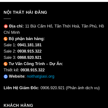
Quỳ
Nội
Phù
Thất
Hợp
NỘI THẤT HẢI ĐĂNG
Làm
Cho
Từ
Từng
Ceramic
Không
Địa chỉ:
11 Bùi Cẩm Hổ, Tân Thới Hoà, Tân Phú, Hồ
Không?
Gian
Chí Minh
Bộ phận bán hàng:
Sale 1:
0941.181.181
Sale 2:
0938.915.322
Sale 3:
0868.920.921
Tư Vấn Công Trình – Dự Án:
Thiết kế:
0938.915.322
Website
:
noithatgiasi.org
Liên Hệ Giám Đốc
:
0906.920.921
(Phản ánh dịch vụ)
KHÁCH HÀNG