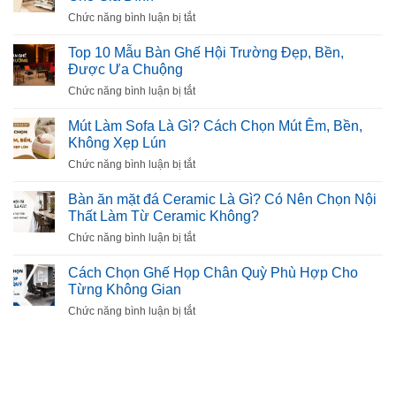
ở
Chức năng bình luận bị tắt
Top
10
Top 10 Mẫu Bàn Ghế Hội Trường Đẹp, Bền,
Mẫu
Được Ưa Chuộng
Tủ
ở
Chức năng bình luận bị tắt
Giày
Top
Thông
10
Mút Làm Sofa Là Gì? Cách Chọn Mút Êm, Bền,
Minh
Mẫu
Không Xẹp Lún
Đẹp,
Bàn
Tiện
ở
Chức năng bình luận bị tắt
Ghế
Dụng
Mút
Hội
Cho
Làm
Bàn ăn mặt đá Ceramic Là Gì? Có Nên Chọn Nội
Trường
Gia
Sofa
Thất Làm Từ Ceramic Không?
Đẹp,
Đình
Là
Bền,
ở
Chức năng bình luận bị tắt
Gì?
Được
Bàn
Cách
Ưa
ăn
Cách Chọn Ghế Họp Chân Quỳ Phù Hợp Cho
Chọn
Chuộng
mặt
Từng Không Gian
Mút
đá
Êm,
ở
Chức năng bình luận bị tắt
Ceramic
Bền,
Cách
Là
Không
Chọn
Gì?
Xẹp
Ghế
Có
Lún
Họp
Nên
Chân
Chọn