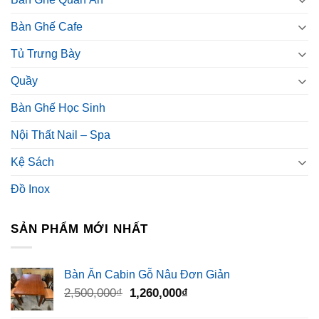
Bàn Ghế Cafe
Tủ Trưng Bày
Quầy
Bàn Ghế Học Sinh
Nội Thất Nail – Spa
Kệ Sách
Đồ Inox
SẢN PHẨM MỚI NHẤT
Bàn Ăn Cabin Gỗ Nâu Đơn Giản
Giá
Giá
2,500,000
₫
1,260,000
₫
gốc
hiện