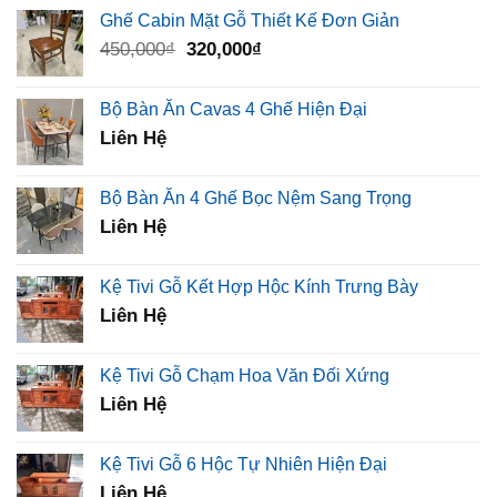
là:
tại
Ghế Cabin Mặt Gỗ Thiết Kế Đơn Giản
2,500,000₫.
là:
Giá
Giá
450,000
₫
320,000
₫
1,260,000₫.
gốc
hiện
là:
tại
Bộ Bàn Ăn Cavas 4 Ghế Hiện Đại
450,000₫.
là:
Liên Hệ
320,000₫.
Bộ Bàn Ăn 4 Ghế Bọc Nệm Sang Trọng
Liên Hệ
Kệ Tivi Gỗ Kết Hợp Hộc Kính Trưng Bày
Liên Hệ
Kệ Tivi Gỗ Chạm Hoa Văn Đối Xứng
Liên Hệ
Kệ Tivi Gỗ 6 Hộc Tự Nhiên Hiện Đại
Liên Hệ