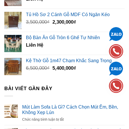
Tủ Hồ Sơ 2 Cánh Gỗ MDF Có Ngăn Kéo
Giá
Giá
3,500,000
₫
2,300,000
₫
gốc
hiện
là:
tại
Bộ Bàn Ăn Gỗ Tròn 6 Ghế Tự Nhiên
3,500,000₫.
là:
Liên Hệ
2,300,000₫.
Kệ Thờ Gỗ 1m47 Chạm Khắc Sang Trọng
Giá
Giá
6,500,000
₫
5,400,000
₫
gốc
hiện
là:
tại
6,500,000₫.
là:
BÀI VIẾT GẦN ĐÂY
5,400,000₫.
Mút Làm Sofa Là Gì? Cách Chọn Mút Êm, Bền,
Không Xẹp Lún
ở
Chức năng bình luận bị tắt
Mút