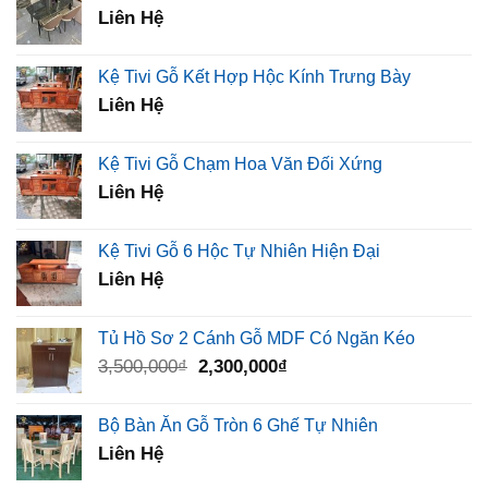
Liên Hệ
Kệ Tivi Gỗ Kết Hợp Hộc Kính Trưng Bày
Liên Hệ
Kệ Tivi Gỗ Chạm Hoa Văn Đối Xứng
Liên Hệ
Kệ Tivi Gỗ 6 Hộc Tự Nhiên Hiện Đại
Liên Hệ
Tủ Hồ Sơ 2 Cánh Gỗ MDF Có Ngăn Kéo
Giá
Giá
3,500,000
₫
2,300,000
₫
gốc
hiện
là:
tại
Bộ Bàn Ăn Gỗ Tròn 6 Ghế Tự Nhiên
3,500,000₫.
là:
Liên Hệ
2,300,000₫.