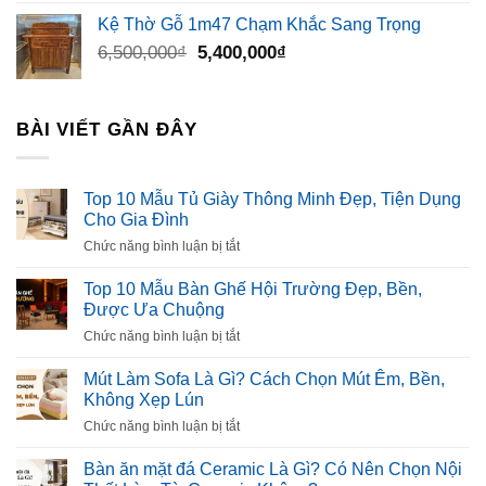
Kệ Thờ Gỗ 1m47 Chạm Khắc Sang Trọng
Giá
Giá
6,500,000
₫
5,400,000
₫
gốc
hiện
là:
tại
6,500,000₫.
là:
BÀI VIẾT GẦN ĐÂY
5,400,000₫.
Top 10 Mẫu Tủ Giày Thông Minh Đẹp, Tiện Dụng
Cho Gia Đình
ở
Chức năng bình luận bị tắt
Top
10
Top 10 Mẫu Bàn Ghế Hội Trường Đẹp, Bền,
Mẫu
Được Ưa Chuộng
Tủ
ở
Chức năng bình luận bị tắt
Giày
Top
Thông
10
Mút Làm Sofa Là Gì? Cách Chọn Mút Êm, Bền,
Minh
Mẫu
Không Xẹp Lún
Đẹp,
Bàn
Tiện
ở
Chức năng bình luận bị tắt
Ghế
Dụng
Mút
Hội
Cho
Làm
Bàn ăn mặt đá Ceramic Là Gì? Có Nên Chọn Nội
Trường
Gia
Sofa