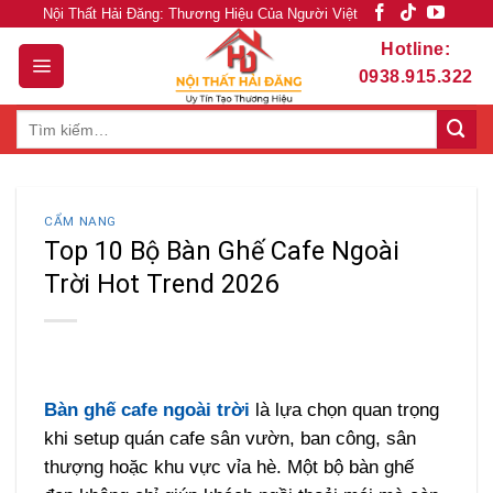
Skip
Nội Thất Hải Đăng: Thương Hiệu Của Người Việt
to
Hotline:
content
0938.915.322
Tìm
kiếm:
CẨM NANG
Top 10 Bộ Bàn Ghế Cafe Ngoài
Trời Hot Trend 2026
Bàn ghế cafe ngoài trời
là lựa chọn quan trọng
khi setup quán cafe sân vườn, ban công, sân
thượng hoặc khu vực vỉa hè. Một bộ bàn ghế