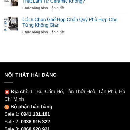
Thất Làm Từ Ceramic Không?
Đẹp,
Đình
Là
Bền,
ở
Chức năng bình luận bị tắt
Gì?
Được
Bàn
Cách
Ưa
ăn
Cách Chọn Ghế Họp Chân Quỳ Phù Hợp Cho
Chọn
Chuộng
mặt
Từng Không Gian
Mút
đá
Êm,
ở
Chức năng bình luận bị tắt
Ceramic
Bền,
Cách
Là
Không
Chọn
Gì?
Xẹp
Ghế
Có
Lún
Họp
Nên
Chân
Chọn
Quỳ
Nội
Phù
Thất
Hợp
NỘI THẤT HẢI ĐĂNG
Làm
Cho
Từ
Từng
Ceramic
Không
Địa chỉ:
11 Bùi Cẩm Hổ, Tân Thới Hoà, Tân Phú, Hồ
Không?
Gian
Chí Minh
Bộ phận bán hàng:
Sale 1:
0941.181.181
Sale 2:
0938.915.322
Sale 3:
0868.920.921