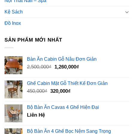
Nội Thất Nail – Spa
Kệ Sách
Đồ Inox
SẢN PHẨM MỚI NHẤT
Bàn Ăn Cabin Gỗ Nâu Đơn Giản
Giá
Giá
2,500,000
₫
1,260,000
₫
gốc
hiện
là:
tại
Ghế Cabin Mặt Gỗ Thiết Kế Đơn Giản
2,500,000₫.
là:
Giá
Giá
450,000
₫
320,000
₫
1,260,000₫.
gốc
hiện
là:
tại
Bộ Bàn Ăn Cavas 4 Ghế Hiện Đại
450,000₫.
là:
Liên Hệ
320,000₫.
Bộ Bàn Ăn 4 Ghế Bọc Nệm Sang Trọng