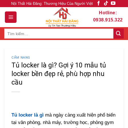
Skip
Nội Thất Hải Đăng: Thương Hiệu Của Người Việt
to
Hotline:
content
0938.915.322
Tìm
kiếm:
CẨM NANG
Tủ locker là gì? Gợi ý 10 mẫu tủ
locker bền đẹp rẻ, phù hợp nhu
cầu
Tủ locker là gì
mà ngày càng xuất hiện phổ biến
tại văn phòng, nhà máy, trường học, phòng gym