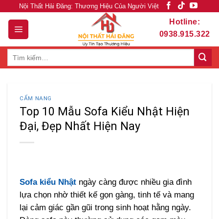
Skip
Nội Thất Hải Đăng: Thương Hiệu Của Người Việt
to
Hotline:
content
0938.915.322
Tìm
kiếm:
CẨM NANG
Top 10 Mẫu Sofa Kiểu Nhật Hiện
Đại, Đẹp Nhất Hiện Nay
Sofa kiểu Nhật
ngày càng được nhiều gia đình
lựa chọn nhờ thiết kế gọn gàng, tinh tế và mang
lại cảm giác gần gũi trong sinh hoạt hằng ngày.