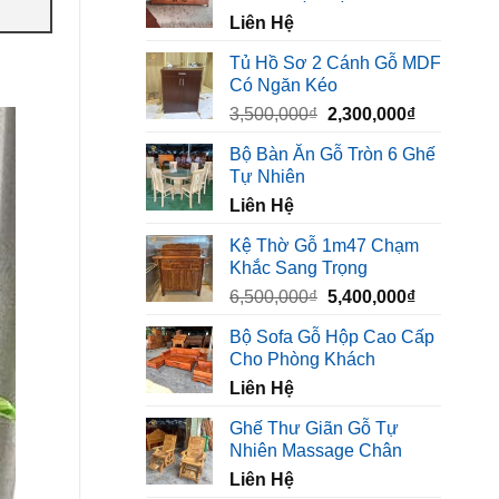
Liên Hệ
Tủ Hồ Sơ 2 Cánh Gỗ MDF
Có Ngăn Kéo
Giá
Giá
3,500,000
₫
2,300,000
₫
gốc
hiện
Bộ Bàn Ăn Gỗ Tròn 6 Ghế
là:
tại
Tự Nhiên
3,500,000₫.
là:
Liên Hệ
2,300,000₫
Kệ Thờ Gỗ 1m47 Chạm
Khắc Sang Trọng
Giá
Giá
6,500,000
₫
5,400,000
₫
gốc
hiện
Bộ Sofa Gỗ Hộp Cao Cấp
là:
tại
Cho Phòng Khách
6,500,000₫.
là:
Liên Hệ
5,400,000₫
Ghế Thư Giãn Gỗ Tự
Nhiên Massage Chân
Liên Hệ