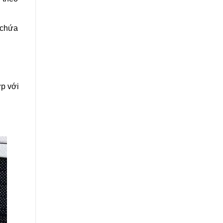
 chứa
ợp với