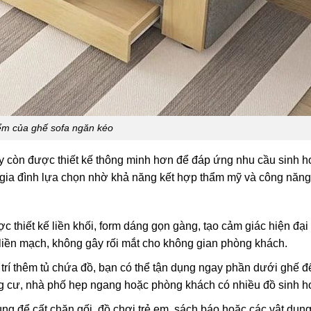
ểm của ghế sofa ngăn kéo
ay còn được thiết kế thông minh hơn để đáp ứng nhu cầu sinh h
 gia đình lựa chọn nhờ khả năng kết hợp thẩm mỹ và công năng
 thiết kế liền khối, form dáng gọn gàng, tạo cảm giác hiện đại 
 liền mạch, không gây rối mắt cho không gian phòng khách.
 trí thêm tủ chứa đồ, bạn có thể tận dụng ngay phần dưới ghế đ
ung cư, nhà phố hẹp ngang hoặc phòng khách có nhiều đồ sinh ho
ng để cất chăn gối, đồ chơi trẻ em, sách báo hoặc các vật dụng