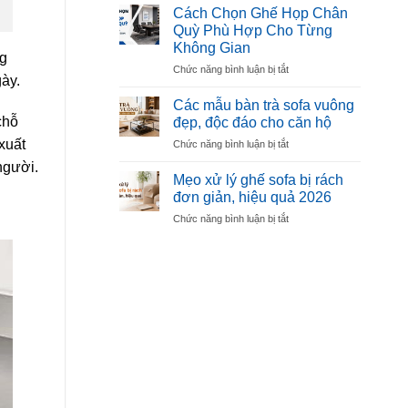
ăn
Mút
Cách Chọn Ghế Họp Chân
mặt
Êm,
Quỳ Phù Hợp Cho Từng
đá
Bền,
Không Gian
Ceramic
Không
ng
ở
Chức năng bình luận bị tắt
Là
Xẹp
gày.
Cách
Gì?
Lún
Chọn
Có
Các mẫu bàn trà sofa vuông
Ghế
Nên
chỗ
đẹp, độc đáo cho căn hộ
Họp
Chọn
xuất
ở
Chức năng bình luận bị tắt
Chân
Nội
Các
Quỳ
Thất
người.
mẫu
Phù
Mẹo xử lý ghế sofa bị rách
Làm
bàn
Hợp
Từ
đơn giản, hiệu quả 2026
trà
Cho
Ceramic
ở
Chức năng bình luận bị tắt
sofa
Từng
Không?
Mẹo
vuông
Không
xử
đẹp,
Gian
lý
độc
ghế
đáo
sofa
cho
bị
căn
rách
hộ
đơn
giản,
hiệu
quả
2026