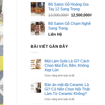
Bộ Salon Gỗ Hoàng Gia
Tay 12 Sang Trọng
Giá
Giá
13,500,000
₫
12,500,000
₫
gốc
hiện
Bộ Salon Gỗ Chạm Nghê
là:
tại
Sang Trọng
13,500,000₫.
là:
Liên Hệ
12,500,
BÀI VIẾT GẦN ĐÂY
Mút Làm Sofa Là Gì? Cách
Chọn Mút Êm, Bền, Không
Xẹp Lún
ở
Chức năng bình luận bị tắt
Mút
Làm
Bàn ăn mặt đá Ceramic Là
Sofa
Gì? Có Nên Chọn Nội Thất
Là
Làm Từ Ceramic Không?
Gì?
ở
Chức năng bình luận bị tắt
Cách
Bàn
Chọn