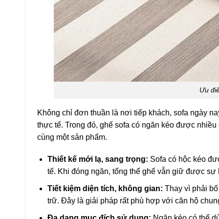
Ưu đi
Không chỉ đơn thuần là nơi tiếp khách, sofa ngày n
thực tế. Trong đó, ghế sofa có ngăn kéo được nhiều
cùng một sản phẩm.
Thiết kế mới lạ, sang trọng:
Sofa có hộc kéo được
tế. Khi đóng ngăn, tổng thể ghế vẫn giữ được sự
Tiết kiệm diện tích, không gian:
Thay vì phải bố
trữ. Đây là giải pháp rất phù hợp với căn hộ ch
Đa dạng mục đích sử dụng:
Ngăn kéo có thể dù