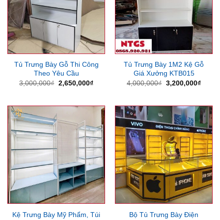
Tủ Trưng Bày Gỗ Thi Công
Tủ Trưng Bày 1M2 Kệ Gỗ
Theo Yêu Cầu
Giá Xưởng KTB015
Giá
Giá
Giá
Giá
3,000,000
₫
2,650,000
₫
4,000,000
₫
3,200,000
₫
gốc
hiện
gốc
hiện
là:
tại
là:
tại
3,000,000₫.
là:
4,000,000₫.
là:
2,650,000₫.
3,200
Kệ Trưng Bày Mỹ Phẩm, Túi
Bộ Tủ Trưng Bày Điện