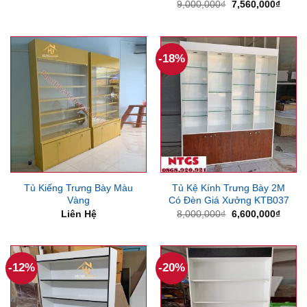
Giá
Giá
9,000,000
₫
7,560,000
₫
5,500,000₫.
là:
gốc
hiện
4,550,000₫.
là:
tại
9,000,000₫.
là:
7,560
-18%
Tủ Kiếng Trưng Bày Màu
Tủ Kệ Kính Trưng Bày 2M
Vàng
Có Đèn Giá Xưởng KTB037
Giá
Giá
Liên Hệ
8,000,000
₫
6,600,000
₫
gốc
hiện
là:
tại
8,000,000₫.
là:
6,600
-12%
-20%