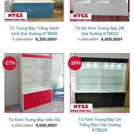
Tủ Trưng Bày Trắng Xanh
Tủ Kệ Kính Trưng Bày 2M
1m6 Giá Xưởng KTB005
Giá Xưởng KTB032
Giá
Giá
Giá
Giá
7,100,000
₫
6,350,000
₫
7,100,000
₫
6,600,000
₫
gốc
hiện
gốc
hiện
là:
tại
là:
tại
7,100,000₫.
là:
7,100,000₫.
là:
6,350,000₫.
6,600
-17%
-16%
Tủ Kính Trưng Bày 2m
Tủ Kính Trưng Bày Viền Đỏ
Trắng Đen Giá Xưởng
Giá
Giá
5,500,000
₫
4,550,000
₫
gốc
hiện
KTB026
là:
tại