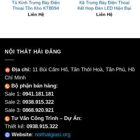
Tủ Kính Trưng Bày Điện
Kệ Trưng Bày Điện Thoại
Thoại Tồn Kho KTB094
Kết Hợp Đèn LED Hiện Đại
Liên Hệ
Liên Hệ
NỘI THẤT HẢI ĐĂNG
Địa chỉ:
11 Bùi Cẩm Hổ, Tân Thới Hoà, Tân Phú, Hồ
Chí Minh
Bộ phận bán hàng:
Sale 1:
0941.181.181
Sale 2:
0938.915.322
Sale 3:
0868.920.921
Tư Vấn Công Trình – Dự Án:
Thiết kế:
0938.915.322
Website
:
noithatgiasi.org