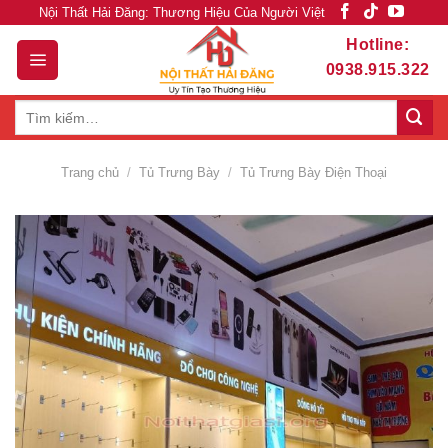
Skip
Nội Thất Hải Đăng: Thương Hiệu Của Người Việt
to
Hotline:
content
0938.915.322
Tìm
kiếm:
Trang chủ
/
Tủ Trưng Bày
/
Tủ Trưng Bày Điện Thoại