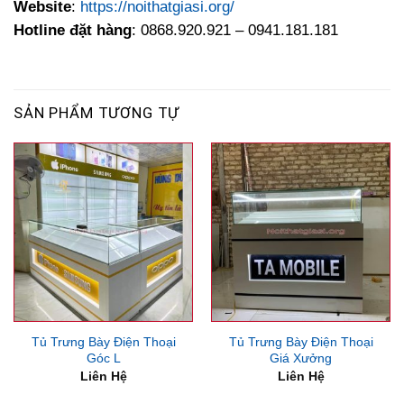
Website
:
https://noithatgiasi.org/
Hotline đặt hàng
: 0868.920.921 – 0941.181.181
SẢN PHẨM TƯƠNG TỰ
Tủ Trưng Bày Điện Thoại
Tủ Trưng Bày Điện Thoại
Góc L
Giá Xưởng
Liên Hệ
Liên Hệ