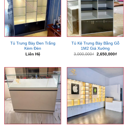
Tủ Trưng Bày Đen Trắng
Tủ Kệ Trưng Bày Bằng Gỗ
Kèm Đèn
1M2 Giá Xưởng
Giá
Giá
Liên Hệ
3,000,000
₫
2,650,000
₫
gốc
hiện
là:
tại
3,000,000₫.
là:
2,650