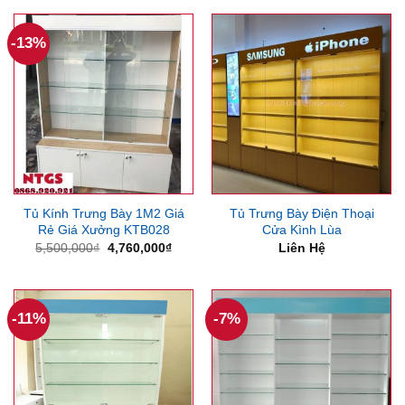
-13%
Tủ Kính Trưng Bày 1M2 Giá
Tủ Trưng Bày Điện Thoại
Rẻ Giá Xưởng KTB028
Cửa Kình Lùa
Giá
Giá
5,500,000
₫
4,760,000
₫
Liên Hệ
gốc
hiện
là:
tại
5,500,000₫.
là:
4,760,000₫.
-11%
-7%