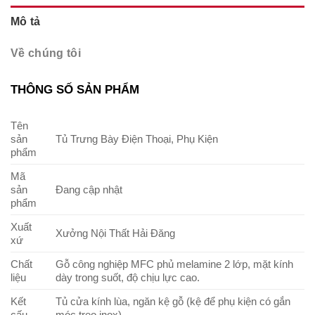
Mô tả
Về chúng tôi
THÔNG SỐ SẢN PHẨM
Tên
sản
Tủ Trưng Bày Điện Thoại, Phụ Kiện
phẩm
Mã
sản
Đang cập nhật
phẩm
Xuất
Xưởng Nội Thất Hải Đăng
xứ
Chất
Gỗ công nghiệp MFC phủ melamine 2 lớp, mặt kính
liệu
dày trong suốt, độ chịu lực cao.
Kết
Tủ cửa kính lùa, ngăn kệ gỗ (kệ để phụ kiện có gắn
cấu
móc treo inox)