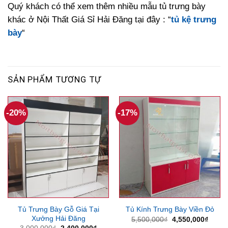
Quý khách có thể xem thêm nhiều mẫu tủ trưng bày
khác ở Nội Thất Giá Sỉ Hải Đăng tại đây : “
tủ kệ trưng
bày
“
SẢN PHẨM TƯƠNG TỰ
-20%
-17%
Tủ Trưng Bày Gỗ Giá Tại
Tủ Kính Trưng Bày Viền Đỏ
Xưởng Hải Đăng
Giá
Giá
5,500,000
₫
4,550,000
₫
gốc
hiện
Giá
Giá