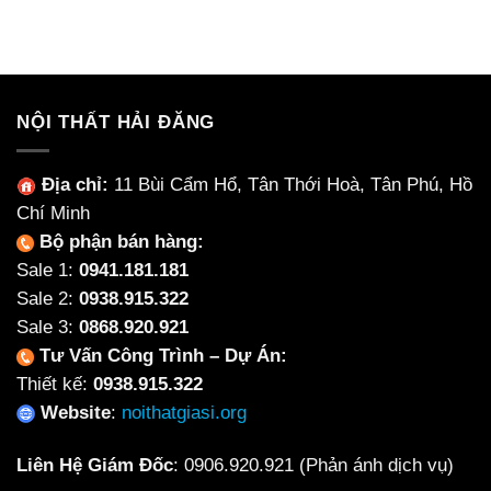
gốc
hiện
gốc
hiện
là:
tại
là:
tại
4,200,000₫.
là:
4,000,000₫.
là:
3,500,000₫.
3,090
NỘI THẤT HẢI ĐĂNG
Địa chỉ:
11 Bùi Cẩm Hổ, Tân Thới Hoà, Tân Phú, Hồ
Chí Minh
Bộ phận bán hàng:
Sale 1:
0941.181.181
Sale 2:
0938.915.322
Sale 3:
0868.920.921
Tư Vấn Công Trình – Dự Án:
Thiết kế:
0938.915.322
Website
:
noithatgiasi.org
Liên Hệ Giám Đốc
:
0906.920.921
(Phản ánh dịch vụ)