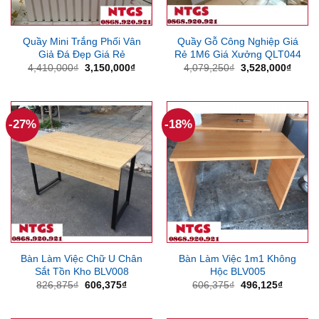
Quầy Mini Trắng Phối Vân
Quầy Gỗ Công Nghiệp Giá
Giả Đá Đẹp Giá Rẻ
Rẻ 1M6 Giá Xưởng QLT044
Giá
Giá
Giá
Giá
4,410,000
₫
3,150,000
₫
4,079,250
₫
3,528,000
₫
gốc
hiện
gốc
hiện
là:
tại
là:
tại
4,410,000₫.
là:
4,079,250₫.
là:
3,150,000₫.
3,528
-27%
-18%
Bàn Làm Việc Chữ U Chân
Bàn Làm Việc 1m1 Không
Sắt Tồn Kho BLV008
Hộc BLV005
Giá
Giá
Giá
Giá
826,875
₫
606,375
₫
606,375
₫
496,125
₫
gốc
hiện
gốc
hiện
là:
tại
là:
tại
826,875₫.
là:
606,375₫.
là: