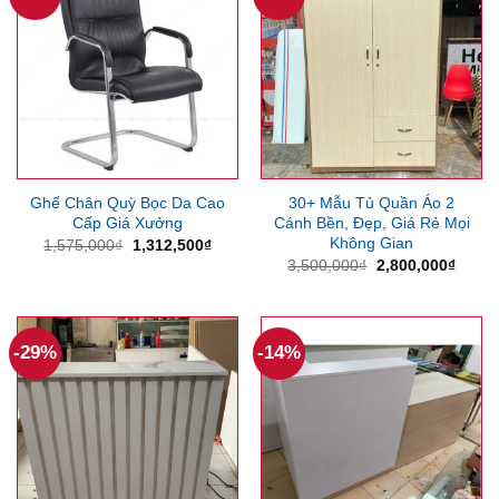
Ghế Chân Quỳ Bọc Da Cao
30+ Mẫu Tủ Quần Áo 2
Cấp Giá Xưởng
Cánh Bền, Đẹp, Giá Rẻ Mọi
Không Gian
Giá
Giá
1,575,000
₫
1,312,500
₫
gốc
hiện
Giá
Giá
3,500,000
₫
2,800,000
₫
là:
tại
gốc
hiện
1,575,000₫.
là:
là:
tại
1,312,500₫.
3,500,000₫.
là:
2,800
-29%
-14%