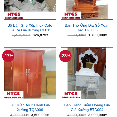
Bộ Bàn Ghế Xếp Inox Cafe
Bàn Thờ Ông Địa Gỗ Xoan
Giá Rẻ Giá Xưởng CF019
Đào TKT006
Giá
Giá
Giá
Giá
1,212,750
₫
826,875
₫
2,500,000
₫
1,700,000
₫
gốc
hiện
gốc
hiện
là:
tại
là:
tại
1,212,750₫.
là:
2,500,000₫.
là:
826,875₫.
1,700
-17%
-23%
Tủ Quần Áo 2 Cánh Giá
Bàn Trang Điểm Hoàng Gia
Xưởng TQA006
Giá Xưởng BTD004
Giá
Giá
Giá
Giá
4,200,000
₫
3,500,000
₫
4,000,000
₫
3,090,000
₫