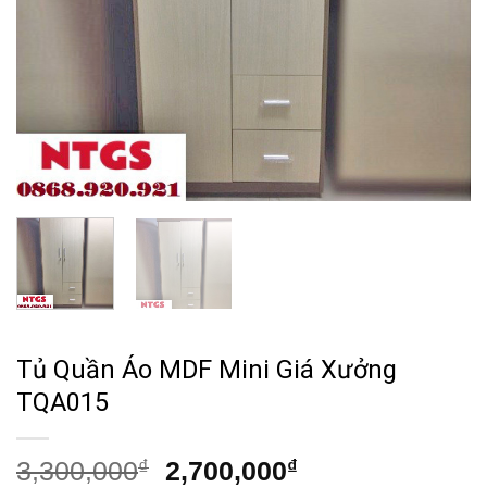
Tủ Quần Áo MDF Mini Giá Xưởng
TQA015
Giá
Giá
3,300,000
₫
2,700,000
₫