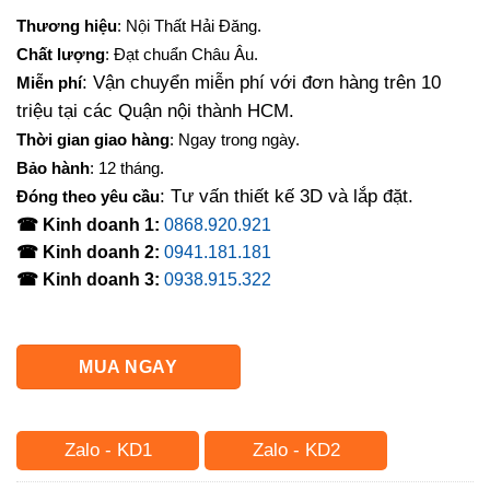
gốc
hiện
Thương hiệu
: Nội Thất Hải Đăng.
là:
tại
Chất lượng
: Đạt chuẩn Châu Âu.
3,300,000₫.
là:
: Vận chuyển miễn phí với đơn hàng trên 10
Miễn phí
2,700,000₫.
triệu tại các Quận nội thành HCM.
Thời gian giao hàng
: Ngay trong ngày.
Bảo hành
: 12 tháng.
: Tư vấn thiết kế 3D và lắp đặt.
Đóng theo yêu cầu
☎ Kinh doanh 1:
0868.920.921
☎ Kinh doanh 2:
0941.181.181
☎ Kinh doanh 3:
0938.915.322
MUA NGAY
Zalo - KD1
Zalo - KD2