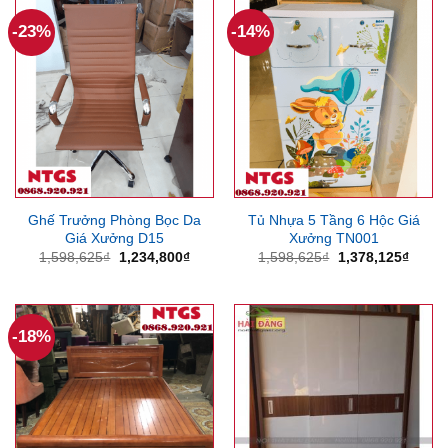
606,375₫.
496,125
-23%
-14%
Ghế Trưởng Phòng Bọc Da
Tủ Nhựa 5 Tầng 6 Hộc Giá
Giá Xưởng D15
Xưởng TN001
Giá
Giá
Giá
Giá
1,598,625
₫
1,234,800
₫
1,598,625
₫
1,378,125
₫
gốc
hiện
gốc
hiện
là:
tại
là:
tại
1,598,625₫.
là:
1,598,625₫.
là:
1,234,800₫.
1,378
-18%