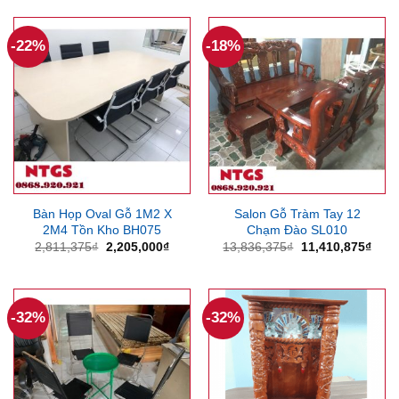
1,378,125₫.
là:
9,205,875₫.
là:
1,047,375₫.
7,607
-22%
-18%
Bàn Họp Oval Gỗ 1M2 X
Salon Gỗ Tràm Tay 12
2M4 Tồn Kho BH075
Chạm Đào SL010
Giá
Giá
Giá
Giá
2,811,375
₫
2,205,000
₫
13,836,375
₫
11,410,875
₫
gốc
hiện
gốc
hiện
là:
tại
là:
tại
2,811,375₫.
là:
13,836,375₫.
là:
2,205,000₫.
11,4
-32%
-32%