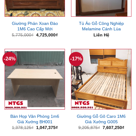
Giường Phản Xoan Đào
Tủ Áo Gỗ Công Nghiệp
1M6 Cao Cấp Mới
Melamine Cánh Lùa
Giá
Giá
5,775,000
₫
4,725,000
₫
Liên Hệ
gốc
hiện
là:
tại
5,775,000₫.
là:
4,725,000₫.
-24%
-17%
Bàn Họp Văn Phòng 1m6
Giường Gỗ Gõ Caro 1M6
Giá Xưởng BH001
Giá Xưởng G005
Giá
Giá
Giá
Giá
1,378,125
₫
1,047,375
₫
9,205,875
₫
7,607,250
₫
gốc
hiện
gốc
hiện
là:
tại
là:
tại