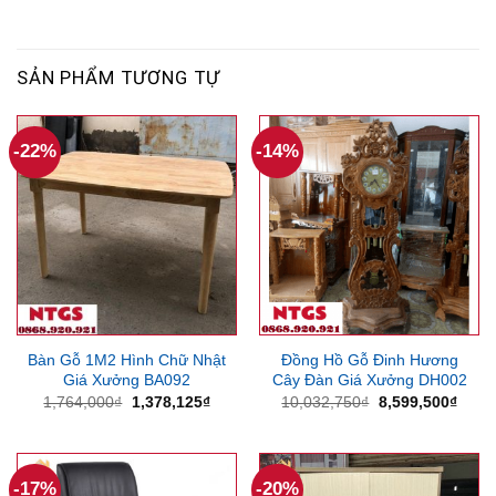
SẢN PHẨM TƯƠNG TỰ
-22%
-14%
Bàn Gỗ 1M2 Hình Chữ Nhật
Đồng Hồ Gỗ Đinh Hương
Giá Xưởng BA092
Cây Đàn Giá Xưởng DH002
Giá
Giá
Giá
Giá
1,764,000
₫
1,378,125
₫
10,032,750
₫
8,599,500
₫
gốc
hiện
gốc
hiện
là:
tại
là:
tại
1,764,000₫.
là:
10,032,750₫.
là:
1,378,125₫.
8,599
-17%
-20%