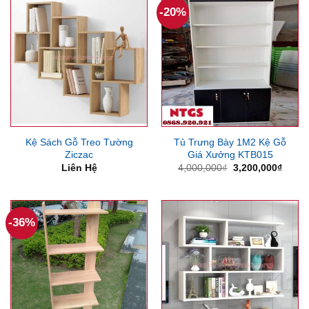
-20%
Kệ Sách Gỗ Treo Tường
Tủ Trưng Bày 1M2 Kệ Gỗ
Ziczac
Giá Xưởng KTB015
Giá
Giá
Liên Hệ
4,000,000
₫
3,200,000
₫
gốc
hiện
là:
tại
4,000,000₫.
là:
3,200
-36%