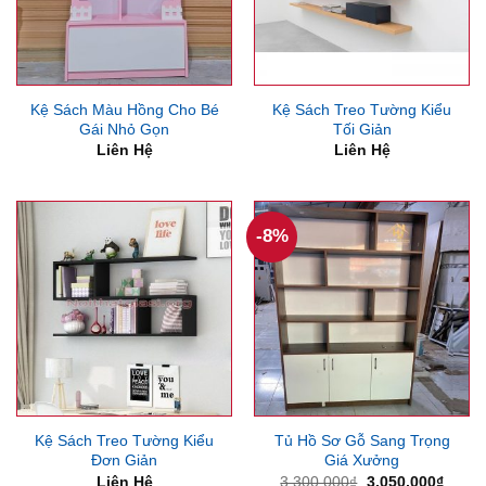
Kệ Sách Màu Hồng Cho Bé
Kệ Sách Treo Tường Kiểu
Gái Nhỏ Gọn
Tối Giản
Liên Hệ
Liên Hệ
-8%
Kệ Sách Treo Tường Kiểu
Tủ Hồ Sơ Gỗ Sang Trọng
Đơn Giản
Giá Xưởng
Giá
Giá
Liên Hệ
3,300,000
₫
3,050,000
₫