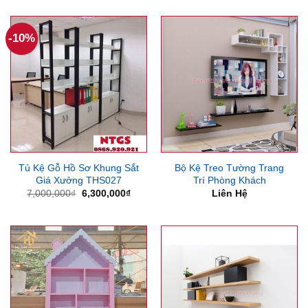
là:
tại
2,200
2,500,000₫.
là:
1,700,000₫.
-10%
Tủ Kệ Gỗ Hồ Sơ Khung Sắt
Bộ Kệ Treo Tường Trang
Giá Xưởng THS027
Trí Phòng Khách
Giá
Giá
7,000,000
₫
6,300,000
₫
Liên Hệ
gốc
hiện
là:
tại
7,000,000₫.
là:
6,300,000₫.