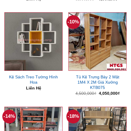
gốc
hiện
là:
tại
3,300,000₫.
là:
3,050
-10%
Kệ Sách Treo Tường Hình
Tủ Kệ Trưng Bày 2 Mặt
Hoa
1M4 X 2M Giá Xưởng
KTB075
Liên Hệ
Giá
Giá
4,500,000
₫
4,050,000
₫
gốc
hiện
là:
tại
4,500,000₫.
là:
4,050
-14%
-18%