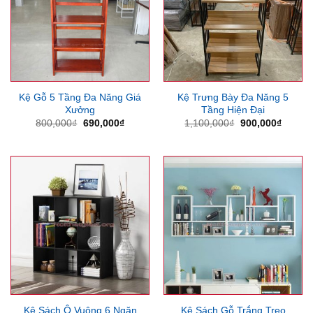
Kệ Gỗ 5 Tầng Đa Năng Giá
Kệ Trưng Bày Đa Năng 5
Xưởng
Tầng Hiện Đại
Giá
Giá
Giá
Giá
800,000
₫
690,000
₫
1,100,000
₫
900,000
₫
gốc
hiện
gốc
hiện
là:
tại
là:
tại
800,000₫.
là:
1,100,000₫.
là:
690,000₫.
900,00
Kệ Sách Gỗ Trắng Treo
Kệ Sách Ô Vuông 6 Ngăn