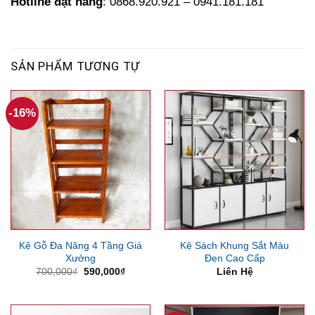
Hotline đặt hàng
: 0868.920.921 – 0941.181.181
SẢN PHẨM TƯƠNG TỰ
-16%
Kệ Gỗ Đa Năng 4 Tầng Giá
Kệ Sách Khung Sắt Màu
Xưởng
Đen Cao Cấp
Giá
Giá
700,000
₫
590,000
₫
Liên Hệ
gốc
hiện
là:
tại
700,000₫.
là:
590,000₫.