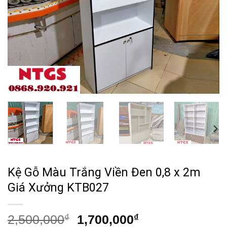
Kệ Gỗ Màu Trắng Viền Đen 0,8 x 2m
Giá Xưởng KTB027
Giá
Giá
2,500,000
₫
1,700,000
₫