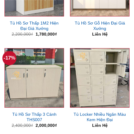
Tủ Hồ Sơ Thấp 1M2 Hiện
Tủ Hồ Sơ Gỗ Hiện Đại Giá
Đại Giá Xưởng
Xưởng
Giá
Giá
2,200,000
₫
1,780,000
₫
Liên Hệ
gốc
hiện
là:
tại
2,200,000₫.
là:
1,780,000₫.
-17%
Tủ Hồ Sơ Thấp 3 Cánh
Tủ Locker Nhiều Ngăn Màu
THS007
Kem Hiện Đại
Giá
Giá
2,400,000
₫
2,000,000
₫
Liên Hệ
gốc
hiện
là:
tại