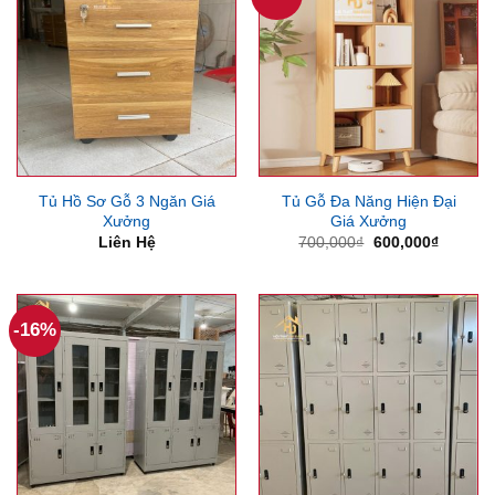
Tủ Hồ Sơ Gỗ 3 Ngăn Giá
Tủ Gỗ Đa Năng Hiện Đại
Xưởng
Giá Xưởng
Giá
Giá
Liên Hệ
700,000
₫
600,000
₫
gốc
hiện
là:
tại
700,000₫.
là:
600,000
-16%