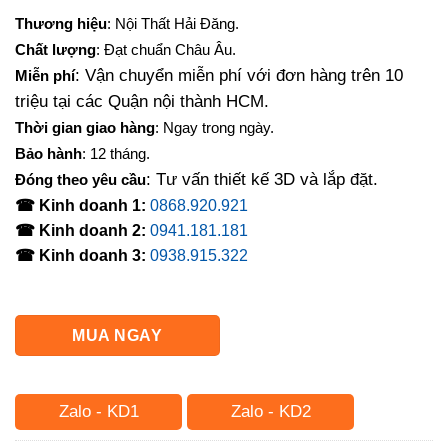
gốc
hiện
Thương hiệu
: Nội Thất Hải Đăng.
là:
tại
Chất lượng
: Đạt chuẩn Châu Âu.
2,500,000₫.
là:
: Vận chuyển miễn phí với đơn hàng trên 10
Miễn phí
1,700,000₫.
triệu tại các Quận nội thành HCM.
Thời gian giao hàng
: Ngay trong ngày.
Bảo hành
: 12 tháng.
: Tư vấn thiết kế 3D và lắp đặt.
Đóng theo yêu cầu
☎ Kinh doanh 1:
0868.920.921
☎ Kinh doanh 2:
0941.181.181
☎ Kinh doanh 3:
0938.915.322
MUA NGAY
Zalo - KD1
Zalo - KD2