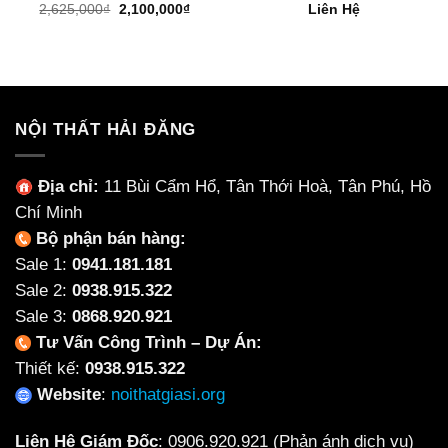
Giá
Giá
2,625,000
₫
2,100,000
₫
Liên Hệ
gốc
hiện
là:
tại
2,625,000₫.
là:
2,100,000₫.
NỘI THẤT HẢI ĐĂNG
Địa chỉ:
11 Bùi Cẩm Hổ, Tân Thới Hoà, Tân Phú, Hồ
Chí Minh
Bộ phận bán hàng:
Sale 1:
0941.181.181
Sale 2:
0938.915.322
Sale 3:
0868.920.921
Tư Vấn Công Trình – Dự Án:
Thiết kế:
0938.915.322
Website
:
noithatgiasi.org
Liên Hệ Giám Đốc
:
0906.920.921
(Phản ánh dịch vụ)