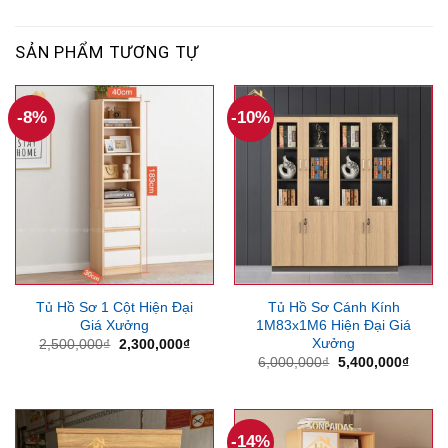
SẢN PHẨM TƯƠNG TỰ
-8%
-10%
Tủ Hồ Sơ 1 Cột Hiện Đại
Tủ Hồ Sơ Cánh Kính
Giá Xưởng
1M83x1M6 Hiện Đại Giá
Xưởng
Giá
Giá
2,500,000
₫
2,300,000
₫
gốc
hiện
Giá
Giá
6,000,000
₫
5,400,000
₫
là:
tại
gốc
hiện
2,500,000₫.
là:
là:
tại
2,300,000₫.
6,000,000₫.
là:
5,400
-14%