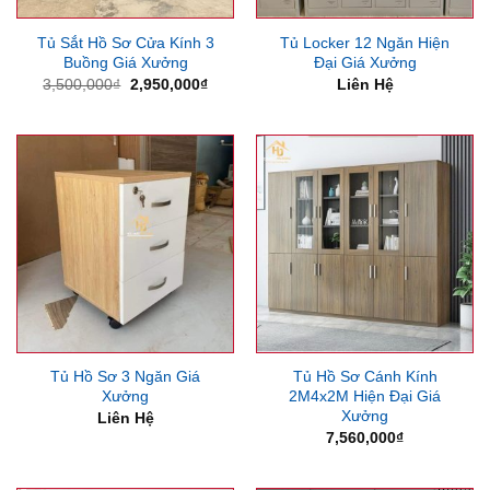
Tủ Sắt Hồ Sơ Cửa Kính 3
Tủ Locker 12 Ngăn Hiện
Buồng Giá Xưởng
Đại Giá Xưởng
Giá
Giá
3,500,000
₫
2,950,000
₫
Liên Hệ
gốc
hiện
là:
tại
3,500,000₫.
là:
2,950,000₫.
Tủ Hồ Sơ 3 Ngăn Giá
Tủ Hồ Sơ Cánh Kính
Xưởng
2M4x2M Hiện Đại Giá
Xưởng
Liên Hệ
7,560,000
₫