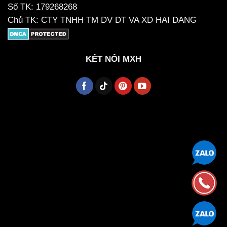
Số TK: 179268268
Chủ TK: CTY TNHH TM DV DT VA XD HAI DANG
KẾT NỐI MXH