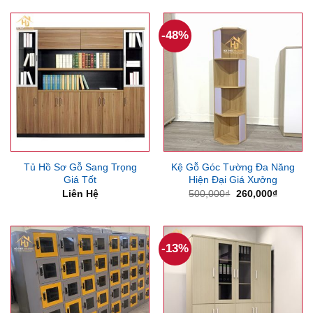
2,400,000₫.
là:
2,000,000₫.
-48%
Tủ Hồ Sơ Gỗ Sang Trọng
Kệ Gỗ Góc Tường Đa Năng
Giá Tốt
Hiện Đại Giá Xưởng
Giá
Giá
Liên Hệ
500,000
₫
260,000
₫
gốc
hiện
là:
tại
500,000₫.
là:
260,000
-13%