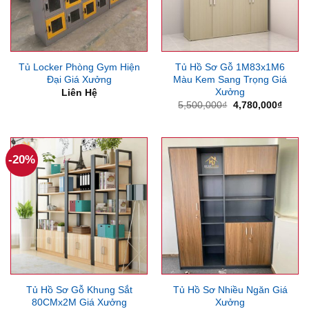
Tủ Locker Phòng Gym Hiện
Tủ Hồ Sơ Gỗ 1M83x1M6
Đại Giá Xưởng
Màu Kem Sang Trọng Giá
Xưởng
Liên Hệ
Giá
Giá
5,500,000
₫
4,780,000
₫
gốc
hiện
là:
tại
5,500,000₫.
là:
4,780
-20%
Tủ Hồ Sơ Gỗ Khung Sắt
Tủ Hồ Sơ Nhiều Ngăn Giá
80CMx2M Giá Xưởng
Xưởng