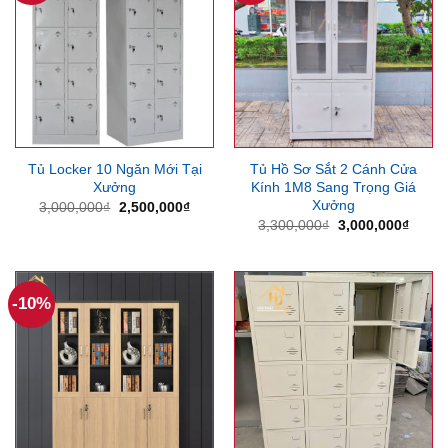
Tủ Locker 10 Ngăn Mới Tại
Tủ Hồ Sơ Sắt 2 Cánh Cửa
Xưởng
Kính 1M8 Sang Trọng Giá
Xưởng
Giá
Giá
3,000,000
₫
2,500,000
₫
gốc
hiện
Giá
Giá
3,300,000
₫
3,000,000
₫
là:
tại
gốc
hiện
3,000,000₫.
là:
là:
tại
2,500,000₫.
3,300,000₫.
là:
3,000
-10%