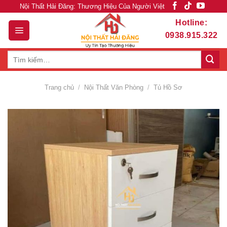
Skip
Nội Thất Hải Đăng: Thương Hiệu Của Người Việt
to
Hotline:
content
0938.915.322
Tìm
kiếm:
Trang chủ
/
Nội Thất Văn Phòng
/
Tủ Hồ Sơ