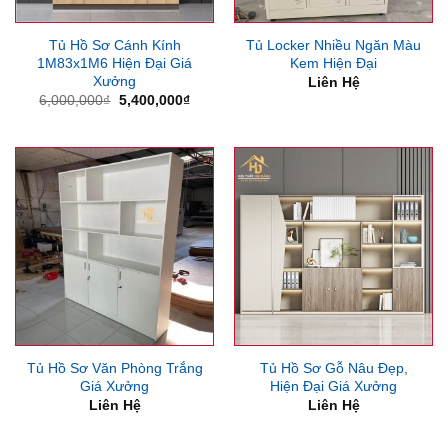
Tủ Hồ Sơ Cánh Kính
Tủ Locker Nhiều Ngăn Màu
1M83x1M6 Hiện Đại Giá
Kem Hiện Đại
Xưởng
Liên Hệ
Giá
Giá
6,000,000
₫
5,400,000
₫
gốc
hiện
là:
tại
6,000,000₫.
là:
5,400,000₫.
Tủ Hồ Sơ Văn Phòng Trắng
Tủ Hồ Sơ Gỗ Nâu Đẹp,
Giá Xưởng
Hiện Đại Giá Xưởng
Liên Hệ
Liên Hệ