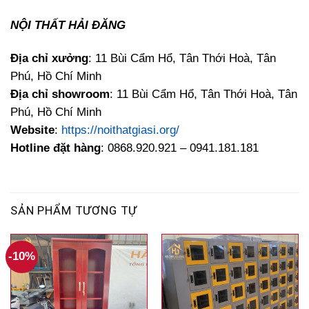
NỘI THẤT HẢI ĐĂNG
Địa chỉ xưởng
: 11 Bùi Cẩm Hổ, Tân Thới Hoà, Tân
Phú, Hồ Chí Minh
Địa chỉ showroom
: 11 Bùi Cẩm Hổ, Tân Thới Hoà, Tân
Phú, Hồ Chí Minh
Website
:
https://noithatgiasi.org/
Hotline đặt hàng
: 0868.920.921 – 0941.181.181
SẢN PHẨM TƯƠNG TỰ
-10%