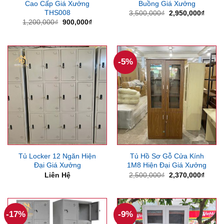
Cao Cấp Giá Xưởng
Buồng Giá Xưởng
THS008
Giá
Giá
3,500,000
₫
2,950,000
₫
gốc
hiện
Giá
Giá
1,200,000
₫
900,000
₫
là:
tại
gốc
hiện
3,500,000₫.
là:
là:
tại
2,950
1,200,000₫.
là:
900,000₫.
-5%
Tủ Locker 12 Ngăn Hiện
Tủ Hồ Sơ Gỗ Cửa Kính
Đại Giá Xưởng
1M8 Hiện Đại Giá Xưởng
Giá
Giá
Liên Hệ
2,500,000
₫
2,370,000
₫
gốc
hiện
là:
tại
2,500,000₫.
là:
2,370
-17%
-9%