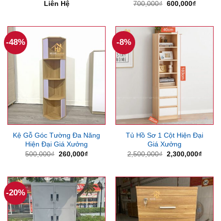
Giá
Giá
Liên Hệ
700,000
₫
600,000
₫
gốc
hiện
là:
tại
700,000₫.
là:
600,000
-48%
-8%
Kệ Gỗ Góc Tường Đa Năng
Tủ Hồ Sơ 1 Cột Hiện Đại
Hiện Đại Giá Xưởng
Giá Xưởng
Giá
Giá
Giá
Giá
500,000
₫
260,000
₫
2,500,000
₫
2,300,000
₫
gốc
hiện
gốc
hiện
là:
tại
là:
tại
500,000₫.
là:
2,500,000₫.
là:
260,000₫.
2,300
-20%