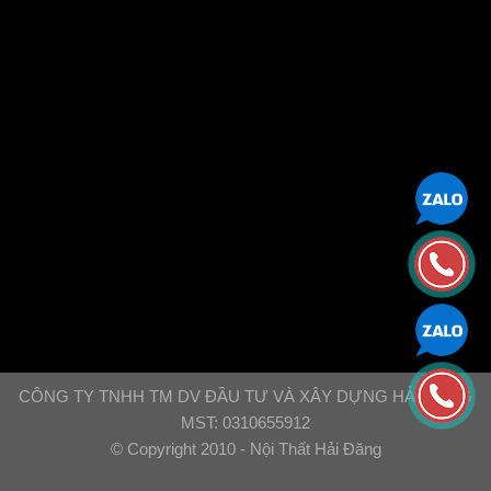
CÔNG TY TNHH TM DV ĐẦU TƯ VÀ XÂY DỰNG HẢI ĐĂNG
MST: 0310655912
© Copyright 2010 - Nội Thất Hải Đăng