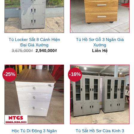
Tủ Locker Sắt 8 Cánh Hiện
Tủ Hồ Sơ Gỗ 3 Ngăn Giá
Đại Giá Xưởng
Xưởng
Giá
Giá
3,675,000
₫
2,940,000
₫
Liên Hệ
gốc
hiện
là:
tại
3,675,000₫.
là:
2,940,000₫.
-25%
-16%
Hộc Tủ Di Động 3 Ngăn
Tủ Sắt Hồ Sơ Cửa Kính 3