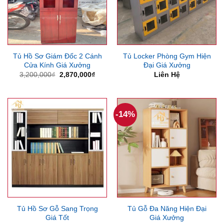
Tủ Hồ Sơ Giám Đốc 2 Cánh
Tủ Locker Phòng Gym Hiện
Cửa Kính Giá Xưởng
Đại Giá Xưởng
Giá
Giá
3,200,000
₫
2,870,000
₫
Liên Hệ
gốc
hiện
là:
tại
3,200,000₫.
là:
2,870,000₫.
-14%
Tủ Hồ Sơ Gỗ Sang Trọng
Tủ Gỗ Đa Năng Hiện Đại
Giá Tốt
Giá Xưởng