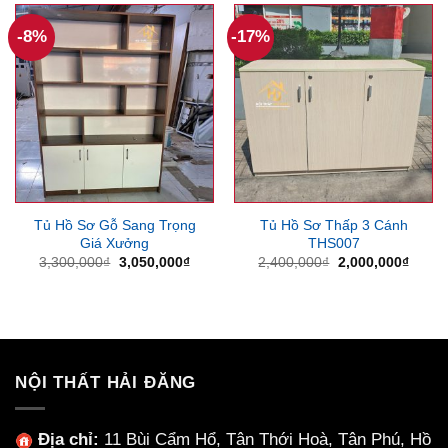
-8%
-17%
Tủ Hồ Sơ Gỗ Sang Trọng
Tủ Hồ Sơ Thấp 3 Cánh
Giá Xưởng
THS007
Giá
Giá
Giá
Giá
3,300,000
₫
3,050,000
₫
2,400,000
₫
2,000,000
₫
gốc
hiện
gốc
hiện
là:
tại
là:
tại
3,300,000₫.
là:
2,400,000₫.
là:
3,050,000₫.
2,000
NỘI THẤT HẢI ĐĂNG
Địa chỉ:
11 Bùi Cẩm Hổ, Tân Thới Hoà, Tân Phú, Hồ