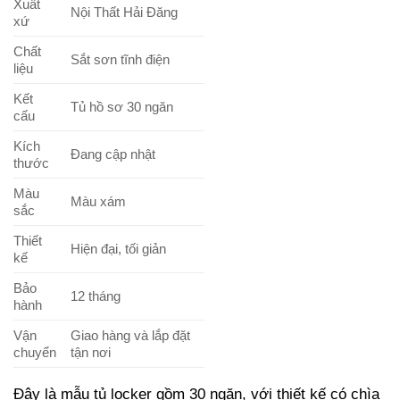
Xuất
Nội Thất Hải Đăng
xứ
Chất
Sắt sơn tĩnh điện
liệu
Kết
Tủ hồ sơ 30 ngăn
cấu
Kích
Đang cập nhật
thước
Màu
Màu xám
sắc
Thiết
Hiện đại, tối giản
kế
Bảo
12 tháng
hành
Vận
Giao hàng và lắp đặt
chuyển
tận nơi
Đây là mẫu tủ locker gồm 30 ngăn, với thiết kế có chìa