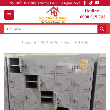
Skip
Nội Thất Hải Đăng: Thương Hiệu Của Người Việt
to
Hotline:
content
0938.915.322
Tìm
kiếm:
Trang chủ
/
Nội Thất Văn Phòng
/
Tủ Hồ Sơ