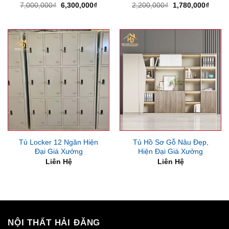
Giá
Giá
Giá
Giá
7,000,000
₫
6,300,000
₫
2,200,000
₫
1,780,000
₫
gốc
hiện
gốc
hiện
là:
tại
là:
tại
7,000,000₫.
là:
2,200,000₫.
là:
6,300,000₫.
1,780
Tủ Locker 12 Ngăn Hiện
Tủ Hồ Sơ Gỗ Nâu Đẹp,
Đại Giá Xưởng
Hiện Đại Giá Xưởng
Liên Hệ
Liên Hệ
NỘI THẤT HẢI ĐĂNG