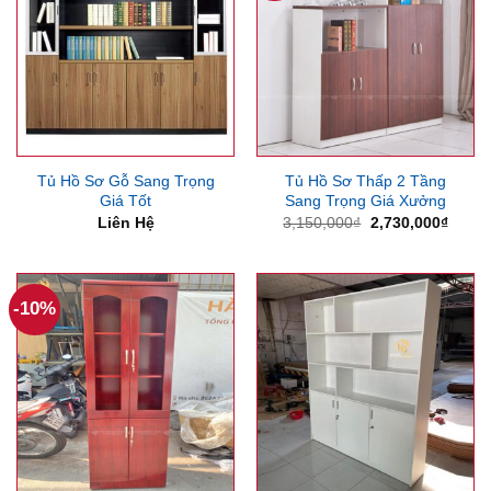
Tủ Hồ Sơ Gỗ Sang Trọng
Tủ Hồ Sơ Thấp 2 Tầng
Giá Tốt
Sang Trọng Giá Xưởng
Giá
Giá
Liên Hệ
3,150,000
₫
2,730,000
₫
gốc
hiện
là:
tại
3,150,000₫.
là:
2,730
-10%