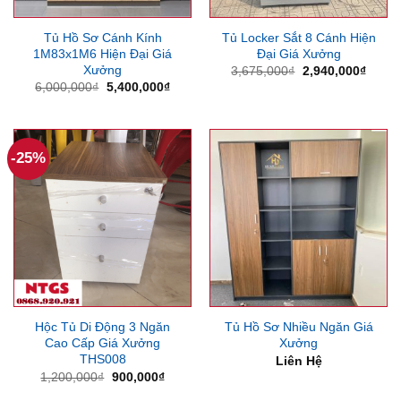
Tủ Hồ Sơ Cánh Kính
Tủ Locker Sắt 8 Cánh Hiện
1M83x1M6 Hiện Đại Giá
Đại Giá Xưởng
Xưởng
Giá
Giá
3,675,000
₫
2,940,000
₫
gốc
hiện
Giá
Giá
6,000,000
₫
5,400,000
₫
là:
tại
gốc
hiện
3,675,000₫.
là:
là:
tại
2,940
6,000,000₫.
là:
5,400,000₫.
-25%
Hộc Tủ Di Động 3 Ngăn
Tủ Hồ Sơ Nhiều Ngăn Giá
Cao Cấp Giá Xưởng
Xưởng
THS008
Liên Hệ
Giá
Giá
1,200,000
₫
900,000
₫
gốc
hiện
là:
tại