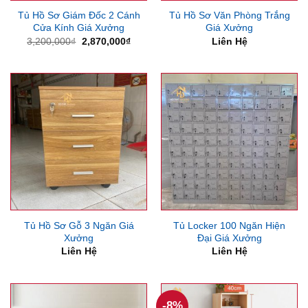
Tủ Hồ Sơ Giám Đốc 2 Cánh
Tủ Hồ Sơ Văn Phòng Trắng
Cửa Kính Giá Xưởng
Giá Xưởng
Giá
Giá
3,200,000
₫
2,870,000
₫
Liên Hệ
gốc
hiện
là:
tại
3,200,000₫.
là:
2,870,000₫.
Tủ Hồ Sơ Gỗ 3 Ngăn Giá
Tủ Locker 100 Ngăn Hiện
Xưởng
Đại Giá Xưởng
Liên Hệ
Liên Hệ
-8%