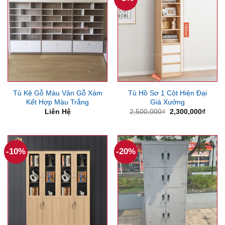
Tủ Kệ Gỗ Màu Vân Gỗ Xám
Tủ Hồ Sơ 1 Cột Hiện Đại
Kết Hợp Màu Trắng
Giá Xưởng
Giá
Giá
Liên Hệ
2,500,000
₫
2,300,000
₫
gốc
hiện
là:
tại
2,500,000₫.
là:
2,300
-10%
-20%