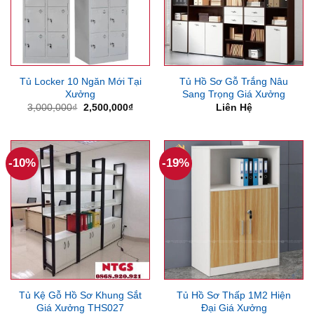
Tủ Locker 10 Ngăn Mới Tại
Tủ Hồ Sơ Gỗ Trắng Nâu
Xưởng
Sang Trọng Giá Xưởng
Giá
Giá
3,000,000
₫
2,500,000
₫
Liên Hệ
gốc
hiện
là:
tại
3,000,000₫.
là:
2,500,000₫.
-10%
-19%
Tủ Kệ Gỗ Hồ Sơ Khung Sắt
Tủ Hồ Sơ Thấp 1M2 Hiện
Giá Xưởng THS027
Đại Giá Xưởng