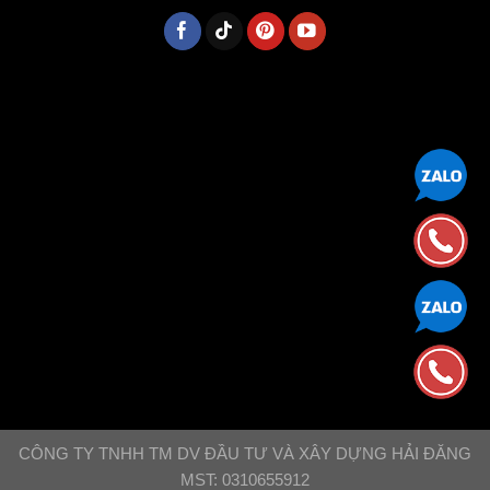
CÔNG TY TNHH TM DV ĐẦU TƯ VÀ XÂY DỰNG HẢI ĐĂNG
MST: 0310655912