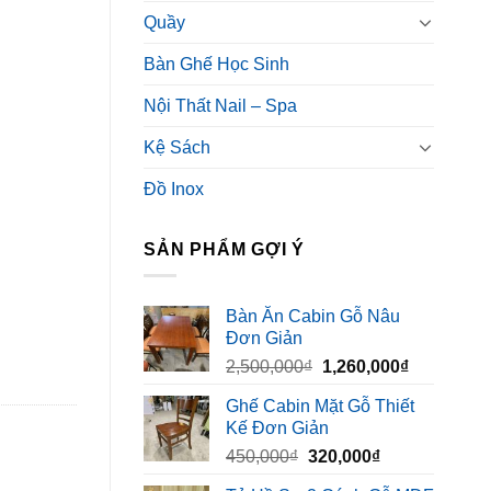
Quầy
Bàn Ghế Học Sinh
Nội Thất Nail – Spa
Kệ Sách
Đồ Inox
SẢN PHẨM GỢI Ý
Bàn Ăn Cabin Gỗ Nâu
Đơn Giản
Giá
Giá
2,500,000
₫
1,260,000
₫
gốc
hiện
Ghế Cabin Mặt Gỗ Thiết
là:
tại
Kế Đơn Giản
2,500,000₫.
là:
Giá
Giá
450,000
₫
320,000
₫
1,260,000₫
gốc
hiện