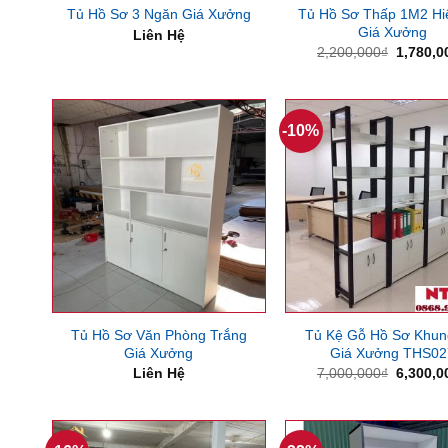
Tủ Hồ Sơ Thấp 1M2 Hi
Tủ Hồ Sơ 3 Ngăn Giá Xưởng
Giá Xưởng
Liên Hệ
Giá
2,200,000
₫
1,780,0
gốc
là:
2,200,0
-10%
Tủ Hồ Sơ Văn Phòng Trắng
Tủ Kệ Gỗ Hồ Sơ Khun
Giá Xưởng
Giá Xưởng THS02
Giá
Liên Hệ
7,000,000
₫
6,300,0
gốc
là:
7,000,0