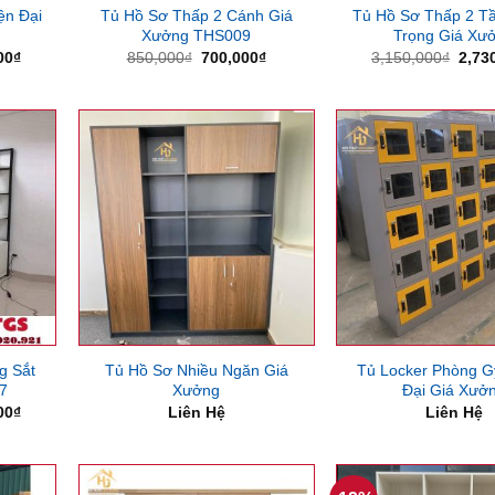
ện Đại
Tủ Hồ Sơ Thấp 2 Cánh Giá
Tủ Hồ Sơ Thấp 2 T
Xưởng THS009
Trọng Giá Xư
Giá
Giá
Giá
Giá
00
₫
850,000
₫
700,000
₫
3,150,000
₫
2,73
hiện
gốc
hiện
gốc
tại
là:
tại
là:
00₫.
là:
850,000₫.
là:
3,15
1,780,000₫.
700,000₫.
g Sắt
Tủ Hồ Sơ Nhiều Ngăn Giá
Tủ Locker Phòng G
7
Xưởng
Đại Giá Xưở
Giá
00
₫
Liên Hệ
Liên Hệ
hiện
tại
00₫.
là:
6,300,000₫.