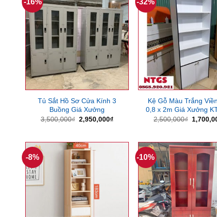
-16%
-32%
Tủ Sắt Hồ Sơ Cửa Kính 3
Kệ Gỗ Màu Trắng Viề
Buồng Giá Xưởng
0,8 x 2m Giá Xưởng K
Giá
Giá
Giá
3,500,000
₫
2,950,000
₫
2,500,000
₫
1,700,0
gốc
hiện
gốc
là:
tại
là:
3,500,000₫.
là:
2,500,0
2,950,000₫.
-8%
-10%