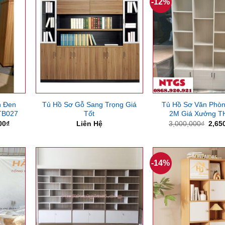
-12%
n Đen
Tủ Hồ Sơ Gỗ Sang Trọng Giá
Tủ Hồ Sơ Văn Phò
TB027
Tốt
2M Giá Xưởng T
Giá
Giá
00
₫
Liên Hệ
3,000,000
₫
2,65
hiện
gốc
tại
là:
00₫.
là:
3,00
1,700,000₫.
-14%