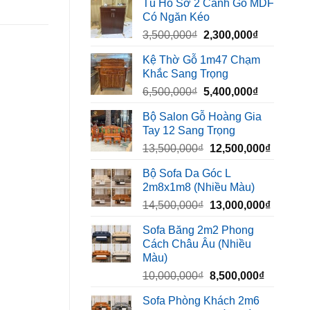
Tủ Hồ Sơ 2 Cánh Gỗ MDF
là:
tại
Có Ngăn Kéo
450,000₫.
là:
Giá
Giá
3,500,000
₫
2,300,000
₫
320,000₫.
gốc
hiện
Kệ Thờ Gỗ 1m47 Chạm
là:
tại
Khắc Sang Trọng
3,500,000₫.
là:
Giá
Giá
6,500,000
₫
5,400,000
₫
2,300,000₫
gốc
hiện
Bộ Salon Gỗ Hoàng Gia
là:
tại
Tay 12 Sang Trọng
6,500,000₫.
là:
Giá
Giá
13,500,000
₫
12,500,000
₫
5,400,000₫
gốc
hiện
Bộ Sofa Da Góc L
là:
tại
2m8x1m8 (Nhiều Màu)
13,500,000₫.
là:
Giá
Giá
14,500,000
₫
13,000,000
₫
12,500,
gốc
hiện
Sofa Băng 2m2 Phong
là:
tại
Cách Châu Âu (Nhiều
14,500,000₫.
là:
Màu)
13,000,
Giá
Giá
10,000,000
₫
8,500,000
₫
gốc
hiện
Sofa Phòng Khách 2m6
là:
tại