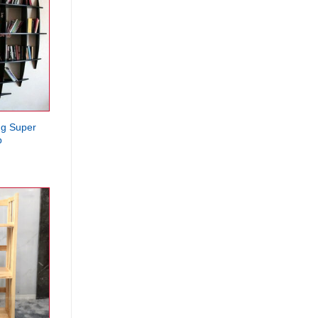
g Super
p