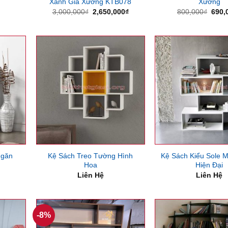
Xanh Giá Xưởng KTB078
Xưởng
Giá
Giá
Giá
3,000,000
₫
2,650,000
₫
800,000
₫
690,
gốc
hiện
gốc
là:
tại
là:
3,000,000₫.
là:
800,
2,650,000₫.
Kệ Sách Treo Tường Hình
Kệ Sách Kiểu Sole 
Ngăn
Hoa
Hiện Đại
Liên Hệ
Liên Hệ
-8%