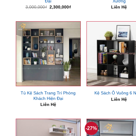
Đại
Xưởng
Giá
Giá
3,000,000
₫
2,300,000
₫
Liên Hệ
gốc
hiện
là:
tại
3,000,000₫.
là:
2,300,000₫.
Tủ Kệ Sách Trang Trí Phòng
Kệ Sách Ô Vuông 6 
Khách Hiện Đại
Liên Hệ
Liên Hệ
-27%