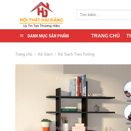
Skip
to
Tìm
content
kiếm:
DANH MỤC SẢN PHẨM
TRANG CHỦ
T
Trang chủ
/
Kệ Sách
/
Kệ Sách Treo Tường