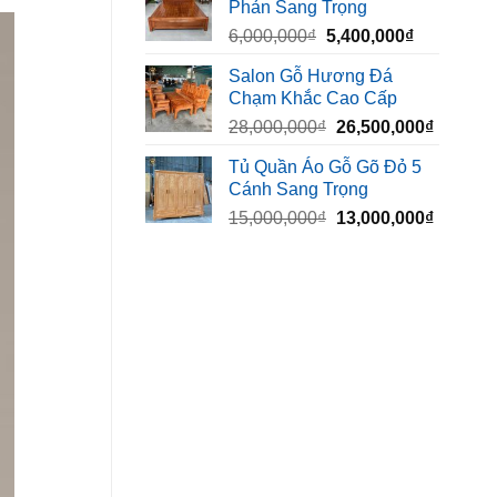
Phản Sang Trọng
8,500,000₫.
là:
Giá
Giá
6,000,000
₫
5,400,000
₫
7,500,000₫
gốc
hiện
Salon Gỗ Hương Đá
là:
tại
Chạm Khắc Cao Cấp
6,000,000₫.
là:
Giá
Giá
28,000,000
₫
26,500,000
₫
5,400,000₫
gốc
hiện
Tủ Quần Áo Gỗ Gõ Đỏ 5
là:
tại
Cánh Sang Trọng
28,000,000₫.
là:
Giá
Giá
15,000,000
₫
13,000,000
₫
26,500,
gốc
hiện
là:
tại
15,000,000₫.
là:
13,000,