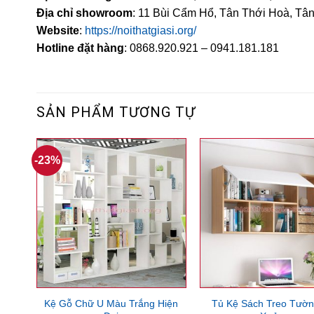
Địa chỉ showroom
: 11 Bùi Cẩm Hổ, Tân Thới Hoà, Tâ
Website
:
https://noithatgiasi.org/
Hotline đặt hàng
: 0868.920.921 – 0941.181.181
SẢN PHẨM TƯƠNG TỰ
-23%
Kệ Gỗ Chữ U Màu Trắng Hiện
Tủ Kệ Sách Treo Tườn