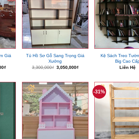
m Giá
Tủ Hồ Sơ Gỗ Sang Trọng Giá
Kệ Sách Treo Tườn
Xưởng
Big Cao Cấ
Giá
Giá
Giá
00
₫
3,300,000
₫
3,050,000
₫
Liên Hệ
hiện
gốc
hiện
tại
là:
tại
00₫.
là:
3,300,000₫.
là:
2,200,000₫.
3,050,000₫.
-31%