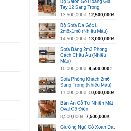
Bộ Salon Gỗ Hoàng Gia
là:
tại
Tay 12 Sang Trọng
6,500,000₫.
là:
Giá
Giá
13,500,000
₫
12,500,000
₫
5,400,000₫
gốc
hiện
Bộ Sofa Da Góc L
là:
tại
2m8x1m8 (Nhiều Màu)
13,500,000₫.
là:
Giá
Giá
14,500,000
₫
13,000,000
₫
12,500,
gốc
hiện
Sofa Băng 2m2 Phong
là:
tại
Cách Châu Âu (Nhiều
14,500,000₫.
là:
Màu)
13,000,
Giá
Giá
10,000,000
₫
8,500,000
₫
gốc
hiện
Sofa Phòng Khách 2m6
là:
tại
Sang Trọng (Nhiều Màu)
10,000,000₫.
là:
Giá
Giá
11,000,000
₫
10,000,000
₫
8,500,00
gốc
hiện
Bàn Ăn Gỗ Tự Nhiên Mặt
là:
tại
Oval Cổ Điển
11,000,000₫.
là:
Giá
Giá
8,500,000
₫
7,500,000
₫
10,000,
gốc
hiện
Giường Ngủ Gỗ Xoan Dạt
là:
tại