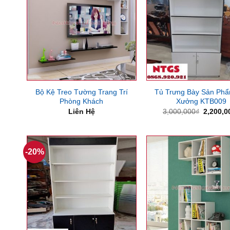
Bộ Kệ Treo Tường Trang Trí
Tủ Trưng Bày Sản Phẩ
Phòng Khách
Xưởng KTB009
Giá
Liên Hệ
3,000,000
₫
2,200,0
gốc
là:
3,000,0
-20%