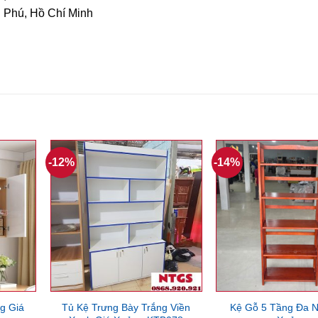
n Phú, Hồ Chí Minh
-12%
-14%
g Giá
Tủ Kệ Trưng Bày Trắng Viền
Kệ Gỗ 5 Tầng Đa N