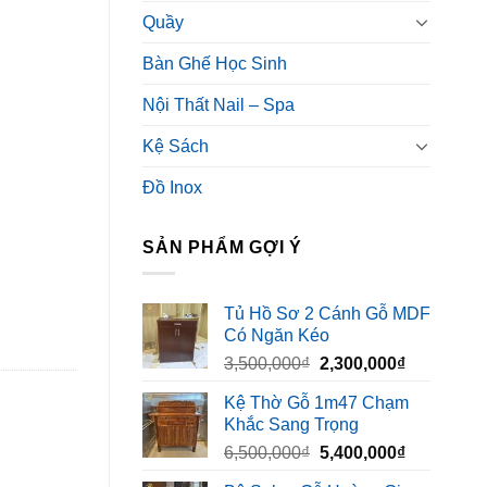
Quầy
Bàn Ghế Học Sinh
Nội Thất Nail – Spa
Kệ Sách
Đồ Inox
SẢN PHẨM GỢI Ý
Tủ Hồ Sơ 2 Cánh Gỗ MDF
Có Ngăn Kéo
Giá
Giá
3,500,000
₫
2,300,000
₫
gốc
hiện
Kệ Thờ Gỗ 1m47 Chạm
là:
tại
Khắc Sang Trọng
3,500,000₫.
là:
Giá
Giá
6,500,000
₫
5,400,000
₫
2,300,000₫
gốc
hiện