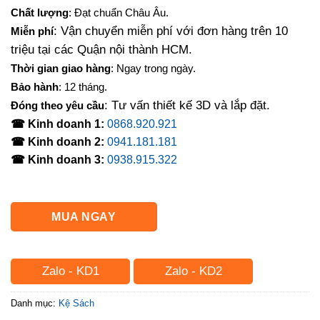
là:
tại
Chất lượng
: Đạt chuẩn Châu Âu.
700,000₫.
là:
: Vận chuyển miễn phí với đơn hàng trên 10
Miễn phí
590,000₫.
triệu tại các Quận nội thành HCM.
Thời gian giao hàng
: Ngay trong ngày.
Bảo hành
: 12 tháng.
: Tư vấn thiết kế 3D và lắp đặt.
Đóng theo yêu cầu
☎ Kinh doanh 1:
0868.920.921
☎ Kinh doanh 2:
0941.181.181
☎ Kinh doanh 3:
0938.915.322
MUA NGAY
Zalo - KD1
Zalo - KD2
Danh mục:
Kệ Sách