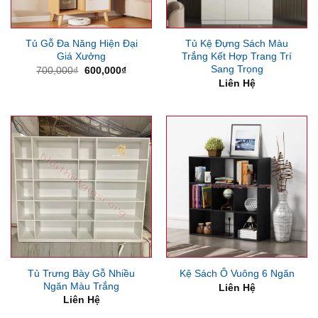
Tủ Gỗ Đa Năng Hiện Đại
Tủ Kệ Đựng Sách Màu
Giá Xưởng
Trắng Kết Hợp Trang Trí
Sang Trọng
Giá
Giá
700,000
₫
600,000
₫
gốc
hiện
Liên Hệ
là:
tại
700,000₫.
là:
600,000₫.
Tủ Trưng Bày Gỗ Nhiều
Kệ Sách Ô Vuông 6 Ngăn
Ngăn Màu Trắng
Liên Hệ
Liên Hệ