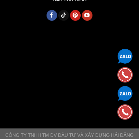
CÔNG TY TNHH TM DV ĐẦU TƯ VÀ XÂY DỰNG HẢI ĐĂNG