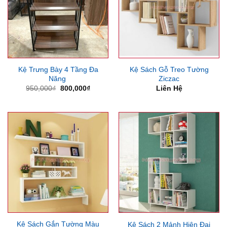
Kệ Trưng Bày 4 Tầng Đa
Kệ Sách Gỗ Treo Tường
Năng
Ziczac
Giá
Giá
950,000
₫
800,000
₫
Liên Hệ
gốc
hiện
là:
tại
950,000₫.
là:
800,000₫.
Kệ Sách Gắn Tường Màu
Kệ Sách 2 Mảnh Hiện Đại