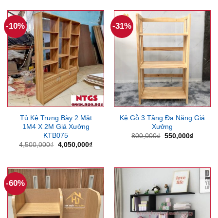
-10%
-31%
Tủ Kệ Trưng Bày 2 Mặt
Kệ Gỗ 3 Tầng Đa Năng Giá
1M4 X 2M Giá Xưởng
Xưởng
KTB075
Giá
Giá
800,000
₫
550,000
₫
gốc
hiện
Giá
Giá
4,500,000
₫
4,050,000
₫
là:
tại
gốc
hiện
800,000₫.
là:
là:
tại
550,000
4,500,000₫.
là:
4,050,000₫.
-60%