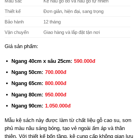
Màu sắc
Kệ nâu gỗ đỏ và nâu gỗ tự nhiên
Thiết kế
Đơn giản, hiện đại, sang trọng
Bảo hành
12 tháng
Vận chuyển
Giao hàng và lắp đặt tận nơi
Giá sản phẩm:
Ngang 40cm x sâu 25cm:
590.000đ
Ngang 50cm:
700.000đ
Ngang 65cm:
800.000đ
Ngang 80cm:
950.000đ
Ngang 90cm:
1.050.000đ
Mẫu kệ sách này được làm từ chất liệu gỗ cao su, sơn
phủ màu nâu sáng bóng, tạo vẻ ngoài ấm áp và thân
thiện. Với thiết kế bốn tầng, kệ cung cấp không gian lưu