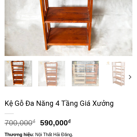
Kệ Gỗ Đa Năng 4 Tầng Giá Xưởng
Giá
Giá
700,000
₫
590,000
₫
gốc
hiện
Thương hiệu
: Nội Thất Hải Đăng.