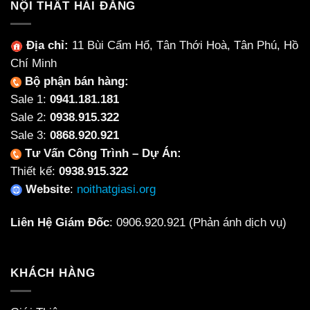
NỘI THẤT HẢI ĐĂNG
Địa chỉ:
11 Bùi Cẩm Hổ, Tân Thới Hoà, Tân Phú, Hồ
Chí Minh
Bộ phận bán hàng:
Sale 1:
0941.181.181
Sale 2:
0938.915.322
Sale 3:
0868.920.921
Tư Vấn Công Trình – Dự Án:
Thiết kế:
0938.915.322
Website
:
noithatgiasi.org
Liên Hệ Giám Đốc
:
0906.920.921
(Phản ánh dịch vụ)
KHÁCH HÀNG